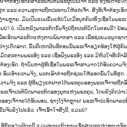
ທີ່ເຈົ້າຕ້ອງເຮັດຄືສາລະພາບຕໍ່ພຣະຜູ້ເປັນເຈົ້າ ແລະ ທັງໝົດຈະ
ແລະ ຄວາມສຸກຈະຖືກປະທານໃຫ້ແກ່ເຈົ້າ. ສິ່ງທີ່ເຈົ້າຕ້ອງເຮັດຄື 
່າຍຫຼາຍ. ມັນເປັນແບບນັ້ນແທ້ບໍໃນເມື່ອບຸກຄົນໜຶ່ງເຊື່ອໃນພຣະ
ບໍ? ບໍ່. ເປັນຫຍັງພາລະກິດນັ້ນຈຶ່ງບໍ່ຖືກປະຕິບັດໃນຕອນນີ້? 
ນີ້ເພື່ອເຮັດພາລະກິດແຫ່ງການພິພາກສາ ແລະ ເພື່ອຊ່ວຍມະນຸດຊ
າງເດັດຂາດ. ນັ້ນຄືເຫດຜົນທີ່ຕອນນີ້ພຣະເຈົ້າຮຽກຮ້ອງໃຫ້ຜູ້ຄົນ
ມັດສະການພຣະອົງ ແລະ ເຊື່ອຟັງພຣະອົງ ແລະ ມີຫົວໃຈທີ່ເຄົາລົບພ
ຜູ້ຄົນຕ້ອງເຮັດ. ຖ້າບັນຫາຜູ້ທີ່ເຊື່ອໃນພຣະເຈົ້າສາມາດໄດ້ຮັບຄວາ
 ຮັບເອົາຄວາມຈິງ, ພວກເຂົາກໍຈະຖືກຊ່ວຍໃຫ້ລອດພົ້ນໃນທີ່ສຸດ.
ັບຄວາມຈິງ ແລະ ຜູ້ທີ່ພຽງແຕ່ຢາກໄດ້ພຣະຄຸນຂອງພຣະເຈົ້າຈະຖືກຂ
ພຣະເຈົ້າປະຕິບັດພາລະກິດຂອງຍຸກແຫ່ງພຣະຄຸນ, ໂດຍຍັງຄິດວ່າເມື່
ຂອງເຈົ້າຈະໄດ້ຮັບພອນ, ຊ່າງໂງ່ຈ້າຫຼາຍ! ພຣະເຈົ້າບໍ່ເຮັດພາລ
້ນຈົບລົງໄປແລ້ວ. ເຈົ້າເຂົ້າໃຈສິ່ງນີ້, ແມ່ນບໍ?
 ທີ່ຖືກຮຽນຜິດໆນີ້ ແມ່ນໝາຍເຖິງການເຂົ້າສູ່ງຍຸກແຫ່ງອານາຈັ