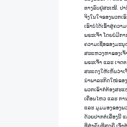
ທາງລົບຢູ່ສະເໝີ. ປາ
ຈິງໃນໃຈຂອງພວກເຂົາ
ເຂົາບໍ່ໄດ້ເຂົ້າສູ່ຄ
ພຣະເຈົ້າ ໂດຍບໍ່ມີ
ຄວາມເຊື່ອຂອງມະນຸດ
ສະແຫວງຫາຂອງເຈົ້າ, ວ
ພຣະເຈົ້າ ແລະ ເຈດຕະ
ສະແດງໃຫ້ເຫັນວ່າເຈ
ນຳພາລະກິດໃໝ່ຂອງພຣ
ພວກເຂົາກໍຕ້ອງສະແ
ເຄື່ອນໄຫວ ແລະ ກ
ແລະ ມຸມມອງຂອງພວກເຂ
ດ້ວຍປາກຕໍ່ເລື່ອງນີ້
ທີ່ສຳຄັນທີ່ສຸດຄື ເ