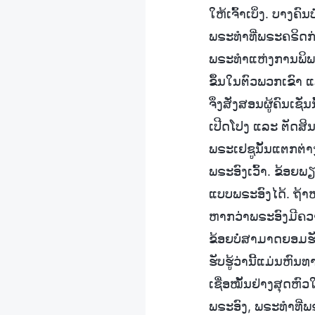
ໃຫ້ເຈົ້າເບິ່ງ. ບາງຄົ
ພຣະທຳທີ່ພຣະຄຣິດກ່
ພຣະທຳແຫ່ງການພິພາກ
ຂຶ້ນໃນຕົວພວກເຂົາ ແລ
ຈຶ່ງສັ່ງສອນຜູ້ຄົນເຊັ
ເປີດໂປງ ແລະ ຕັດສິນ
ພຣະເຢຊູນັ້ນແຕກຕ່າງກ
ພຣະອົງເວົ້າ. ຂ້ອຍພ
ແບບພຣະອົງໄດ້. ຖ້າ
ຫາກວ່າພຣະອົງມີຄວາ
ຂ້ອຍບໍ່ສາມາດຍອມຮັບ
ຮັບຮູ້ວ່ານີ້ແມ່ນຫົນທ
ເຊື່ອໝັ້ນຢ່າງສຸດຫົວ
ພຣະອົງ, ພຣະທຳທີ່ພຣະອ