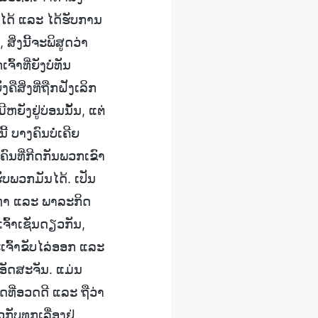
ກໄດ້ ແລະ ໄດ້ຮັບການ
ິ່ງນີ້ຈະພິສູດວ່າ
້າທີ່ຍັງບໍ່ທັນ
ງຄືສິ່ງທີ່ຖືກຝັງເລິກ
ມີຫຍັງຢູ່ບ່ອນນັ້ນ, ແຕ່
້ ບາງຄົນບໍ່ເຄີຍ
ົນທີ່ກີດກັນພວກເຂົາ
ຮັບພວກມັນໄດ້. ເປັນ
ຣະທຳ ແລະ ພາລະກິດ
້າເຊັ່ນດຽວກັນ,
ເຈົ້າຂັບໄລ່ອອກ ແລະ
ອັດສະຈັນ. ແມ່ນ
ດທີ່ອວດດີ ແລະ ຖືວ່າ
ບທຸກເລື່ອງຢູ່