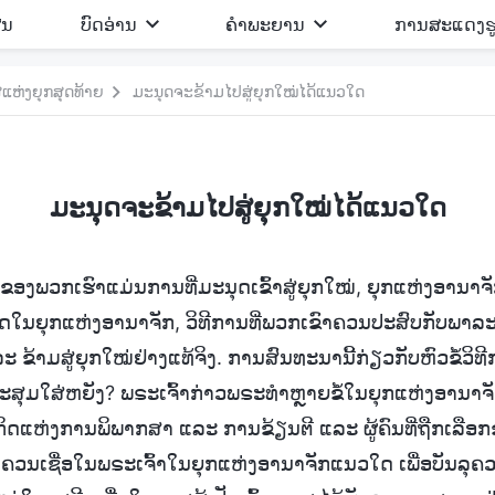
ີນ
ບົດອ່ານ
ຄຳພະຍານ
ການສະແດງຮ
ຫ່ງຍຸກສຸດທ້າຍ
ມະນຸດຈະຂ້າມໄປສູ່ຍຸກໃໝ່ໄດ້ແນວໃດ
ມະນຸດຈະຂ້າມໄປສູ່ຍຸກໃໝ່ໄດ້ແນວໃດ
້ລົມຂອງພວກເຮົາແມ່ນການທີ່ມະນຸດເຂົ້າສູ່ຍຸກໃໝ່, ຍຸກແຫ່ງອານາຈັ
ດໃນຍຸກແຫ່ງອານາຈັກ, ວິທີການທີ່ພວກເຂົາຄວນປະສົບກັບພາລ
 ຂ້າມສູ່ຍຸກໃໝ່ຢ່າງແທ້ຈິງ. ການສົນທະນານີ້ກ່ຽວກັບຫົວຂໍ້ວິທີກ
ຈະສຸມໃສ່ຫຍັງ? ພຣະເຈົ້າກ່າວພຣະທຳຫຼາຍຂໍ້ໃນຍຸກແຫ່ງອານາຈ
ິດແຫ່ງການພິພາກສາ ແລະ ການຂ້ຽນຕີ ແລະ ຜູ້ຄົນທີ່ຖືກເລືອກ
ດຄວນເຊື່ອໃນພຣະເຈົ້າໃນຍຸກແຫ່ງອານາຈັກແນວໃດ ເພື່ອບັນລຸ