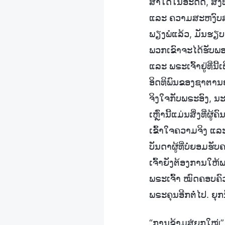
ສ່ຳໃດໃນອະດີດ, ສິ່ງ
ແລະ ຄວາມສະຫງົບສຸກ 
ພຽງພໍແລ້ວ, ມັນຮຽບງ
ພວກເຂົາຈະໄດ້ຮັບພອນ
ແລະ ພຣະເຈົ້າຢູ່ທີ່
ອິດທິພົນຂອງຊາຕານຢ່
ຈິງໃຈກັບພຣະອົງ, ນະ
ເຫຼົ່ານີ້ແມ່ນສິ່ງທີ່
ເຂົ້າໃຈຄວາມຈິງ ແລະ
ບັນດາຜູ້ທີ່ບໍ່ຍອມຮ
ເຈົ້າຍັງຕ້ອງການໃຫ້
ພຣະເຈົ້າ ໝົດຄອບຄົວ
ພຣະຄຸນອີກຕໍ່ໄປ. ຍຸກນັ
“ການຂ້າມສູ່ຍຸກໃໝ່”