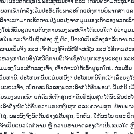
ໃຫຍ່ໃນອະດີດເຊື່ອໃນພຣະຜູ້ເປັນເຈົ້າ ແລະ ໄດ້ຮັບຄວາມກະລຸນາ
ນນີ້, ພວກເຂົາກຳລັງເລີ່ມປະສົບກັບພາລະກິດແຫ່ງການພິພາກສາ 
ກເຂົາຈະສາມາດເຮັດການປ່ຽນແປງຈາກມຸມມອງເກົ່າຂອງພວກເຂົາ
ອງໃໝ່ທີ່ບັນລຸຄວາມຕ້ອງການຂອງພຣະເຈົ້າໄດ້ແນວໃດ? ບໍ່ວ່າມ
່ອໃນພຣະເຈົ້ານັ້ນຖືກຕ້ອງ ຫຼື ຜິດ, ນີ້ຈະບໍ່ເປັນເລື່ອງສໍາລັບກາ
ມເປັນຈິງ ແລະ ເຈົ້າຕ້ອງຮູ້ຈັກວິທີທີ່ຈະເຊື່ອ ແລະ ວິທີການ
ສະແຫວງຫາໂດຍອີງໃສ່ວິທີການທີ່ເຈົ້າເຊື່ອໃນຍຸກແຫ່ງພຣະຄຸນ ແລະ ເຈ
ມມອງໃນອະດີດຂອງເຈົ້າ, ເຈົ້າກໍຈະບໍ່ໄດ້ເຂົ້າສູ່ຍຸກໃໝ່. ກ່ອນອື່
ບັນຫານີ້. ປະໂຫຍກນັ້ນແມ່ນຫຍັງ? ປະໂຫຍກນີ້ຖືກເວົ້າເລື້ອຍໆ
່ອໃນພຣະເຈົ້າ, ໝົດຄອບຄົວຂອງພວກເຂົາກໍໄດ້ຮັບພອນ”. ນັ້ນກໍຄື ເມື
ວຂອງພວກເຂົາ ແຕ່ຄົນທີ່ເຖົ້າສຸດຫາຄົນທີ່ໜຸ່ມສຸດໄດ້ຮັບຜົ
ຂົາທັງໝົດໄດ້ຮັບຄວາມສະຫງົບສຸກ ແລະ ຄວາມສຸກ. ຍ້ອນພຣະ
່, ພຣະອົງຈຶ່ງອົດກັ້ນຢ່າງບໍ່ສິ້ນສຸດ, ອົດທົນ, ໃຫ້ອະໄພ ແລະ ປົດ
ງເຈົ້າເປັນແນວໃດກໍຕາມ ຫຼື ຄວາມສາມາດຂອງເຈົ້າເປັນແນວໃດ ຫຼື