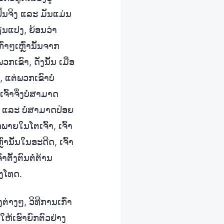
ປັນຈິງ ແລະ ມັນແມ່ນ
່ຽນແປງ, ຍ້ອນວ່າ
່າໆເຫຼົ່ານັ້ນຈາກ
ົາ, ດັ່ງນັ້ນ ເມື່ອ
 ແຕ່ພວກເຂົາບໍ່
ົ້າຈຶ່ງບໍ່ສາມາດ
ດີດ ແລະ ບໍ່ສາມາດປ່ອຍ
ີດພາຍໃນໂຕເຈົ້າ, ເຈົ້າ
່ານັ້ນໃນອະດີດ, ເຈົ້າ
ຕັ້ງຕົນຕໍ່ຕ້ານ
ົງໂທດ.
ຕ່າງໆ, ວິທີການເກົ່າ
ໃຫ້ເຮົາຍົກຕົວຢ່າງ