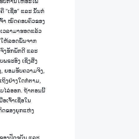
ໄດ້ຮັບການໃຫ້ອະໄພ
“ເຊື່ອ” ແລະ ນັ້ນກໍ
ເຈົ້າ ໝົດຄອບຄົວຂອງ
ຍ້ອນເວລາມາຮອດແລ້ວ
າດໃຫ້ລອດພົ້ນຈາກ
ຈົງຮັກພັກດີ ແລະ
ຣະອົງ ເຊິ່ງສິ່ງ
ມຈິງ, ຍອມຮັບຄວາມຈິງ,
 ເຖິງຢ່າງໃດກໍຕາມ,
ັບໄລ່ອອກ. ຖ້າຕອນນີ້
ອເຈົ້າເຊື່ອໃນ
ະກິດຂອງຍຸກແຫ່ງ
ກຂອງປັດຈຸບັນ ແລະ