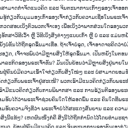
າເຈົ້າສາມາດກຳຈັດແນວຄິດ ແລະ ຈິນຕະນາການເກົ່າໆຂອງເຈົ້າອອ
ກ່ຽວກັບມຸມມອງເກົ່າຂອງເຈົ້າກ່ຽວກັບຄວາມເຊື່ອໃນພຣະເຈົ້າ, ສ
້ກວດສອບເບິ່ງຕົວພວກເຈົ້າເອງ ເພື່ອເບິ່ງວ່າພາກສ່ວນໃດຂອງພວກເຈົ
ງຮັກສາວິທີເວົ້າ ຫຼື ວິທີເບິ່ງສິ່ງຕ່າງໆແບບເກົ່າ ຫຼື ບໍ່ ແລະ ແມ່ນຫຍັ
ຍັງບໍ່ທັນໄດ້ຖືກຂຸດຂຶ້ນມາເທື່ອ. ຖ້າເຈົ້າບໍ່ຂຸດ, ເຈົ້າອາດຈະຄິດວ່າບໍ່
ງລະອຽດ, ເຈົ້າຈະພົບວ່າມີຫຼາຍສິ່ງໃຫ້ຂຸດຂຶ້ນມາ. ເປັນຫຍັງໃນຕອນນີ
ະກິດຂອງພຣະເຈົ້າທັນ? ມັນເປັນຍ້ອນວ່າມີຫຼາຍສິ່ງຢູ່ພາຍໃນຄ
 ຍ້ອນຜູ້ຄົນບໍ່ມີຄວາມເຂົ້າໃຈກ່ຽວກັບສິ່ງໃໝ່ໆ ແລະ ບໍ່ສາມາດຍອມ
ນວຄິດກ່ຽວກັບພຣະເຈົ້າຢູ່ສະເໝີ? ພວກເຂົາມີແນວຄິດກ່ຽວກັບພ
ຂົາມີແນວຄິດກ່ຽວກັບການພິພາກສາ ແລະ ການຂ້ຽນຕີຂອງພຣະເຈົ
ມຮັບໄດ້ວ່າພຣະເຈົ້າຊ່ວຍຄົນໃດໃຫ້ລອດພົ້ນ ແລະ ຄົນໃດທີ່ພຣະ
ມຮັບຄວາມຈິງທີ່ວ່າ ພຣະເຈົ້າບໍ່ໄດ້ສະແດງສັນຍານ ແລະ ຄວາມ
່ງນີ້ແທ້ໆ? ເຫດຜົນໜຶ່ງກໍຄື ສິ່ງນີ້ໄດ້ຖືກກຳນົດໄວ້ໂດຍທຳມະຊາ
ຸດ, ຍ້ອນຜູ້ຄົນມີແນວຄິດ ແລະ ຈິນຕະນາການຂອງຕົນເອງກ່ຽວກັ