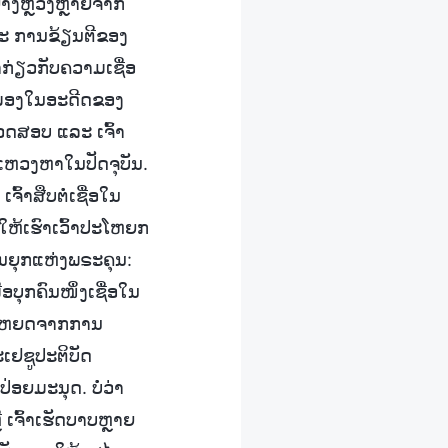
ຢ່າງຫຼວງຫຼາຍຈາກ
ແລະ ການຂ້ຽນຕີຂອງ
ກ່ຽວກັບຄວາມເຊື່ອ
ຸມມອງໃນອະດີດຂອງ
ນກວດສອບ ແລະ ເຈົ້າ
ສະແຫວງຫາໃນປັດຈຸບັນ.
ົ້າສືບຕໍ່ເຊື່ອໃນ
ນ ໃຫ້ເຮົາເວົ້າປະໂຫຍກ
ໃນຍຸກແຫ່ງພຣະຄຸນ:
່ອບຸກຄົນໜຶ່ງເຊື່ອໃນ
ນປະໂຫຍດຈາກການ
ເຢຊູປະຕິບັດ
ປ່ອຍມະນຸດ. ບໍ່ວ່າ
 ເຈົ້າເຮັດບາບຫຼາຍ