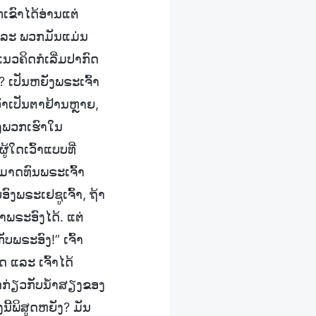
ກເຂົາໄດ້ອ່ານແຕ່
 ແລະ ພວກມັນແມ່ນ
ນວຄິດກໍເລີ່ມປາກົດ
ຍ? ເປັນຫຍັງພຣະເຈົ້າ
ເວົ້າເປັນຕາຢ້ານຫຼາຍ,
ອງພວກເຮົາໃນ
ູ້ໃດເວົ້າແບບທີ່
າມາດທົນພຣະເຈົ້າ
ງພຣະເຢຊູເຈົ້າ, ຖ້າ
ພຣະອົງໄດ້. ແຕ່
ບພຣະອົງ!” ເຈົ້າ
ດ ແລະ ເຈົ້າໄດ້
ວຄິດກ່ຽວກັບນ້ຳສຽງຂອງ
ງນີ້ພິສູດຫຍັງ? ມັນ