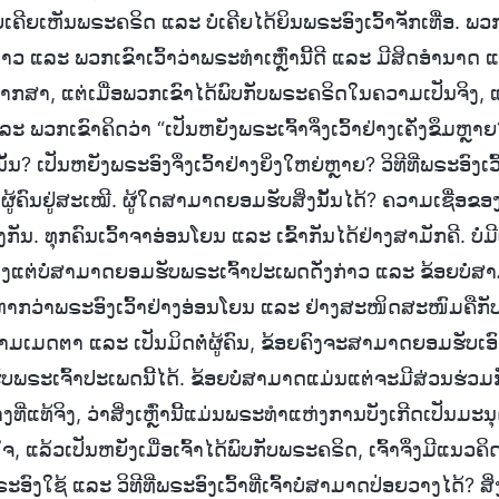
ນບໍ່ເຄີຍເຫັນພຣະຄຣິດ ແລະ ບໍ່ເຄີຍໄດ້ຍິນພຣະອົງເວົ້າຈັກເທື່ອ. ພວ
າວ ແລະ ພວກເຂົາເວົ້າວ່າພຣະທຳເຫຼົ່ານີ້ດີ ແລະ ມີສິດອຳນາດ
ສາ, ແຕ່ເມື່ອພວກເຂົາໄດ້ພົບກັບພຣະຄຣິດໃນຄວາມເປັນຈິງ, ແ
ະ ພວກເຂົາຄິດວ່າ “ເປັນຫຍັງພຣະເຈົ້າຈຶ່ງເວົ້າຢ່າງເຄັ່ງຂຶມຫຼາ
່ນນັ້ນ? ເປັນຫຍັງພຣະອົງຈຶ່ງເວົ້າຢ່າງຍິ່ງໃຫຍ່ຫຼາຍ? ວິທີທີ່ພຣະອົງ
ຜູ້ຄົນຢູ່ສະເໝີ. ຜູ້ໃດສາມາດຍອມຮັບສິ່ງນັ້ນໄດ້? ຄວາມເຊື່ອຂ
ັນ. ທຸກຄົນເວົ້າຈາອ່ອນໂຍນ ແລະ ເຂົ້າກັນໄດ້ຢ່າງສາມັກຄີ. ບໍ່ມີຜ
ຽງແຕ່ບໍ່ສາມາດຍອມຮັບພຣະເຈົ້າປະເພດດັ່ງກ່າວ ແລະ ຂ້ອຍບໍ່ສ
ຫາກວ່າພຣະອົງເວົ້າຢ່າງອ່ອນໂຍນ ແລະ ຢ່າງສະໜິດສະໜົມຄືກັບອົ
ມເມດຕາ ແລະ ເປັນມິດຕໍ່ຜູ້ຄົນ, ຂ້ອຍຄົງຈະສາມາດຍອມຮັບເອົາ
ພຣະເຈົ້າປະເພດນີ້ໄດ້. ຂ້ອຍບໍ່ສາມາດແມ່ນແຕ່ຈະມີສ່ວນຮ່ວມກັ
າງທີ່ແທ້ຈິງ, ວ່າສິ່ງເຫຼົ່ານີ້ແມ່ນພຣະທຳແຫ່ງການບັງເກີດເປັນມະນຸ
ໃຈ, ແລ້ວເປັນຫຍັງເມື່ອເຈົ້າໄດ້ພົບກັບພຣະຄຣິດ, ເຈົ້າຈຶ່ງມີແນ
ົງໃຊ້ ແລະ ວິທີທີ່ພຣະອົງເວົ້າທີ່ເຈົ້າບໍ່ສາມາດປ່ອຍວາງໄດ້? ສິ່