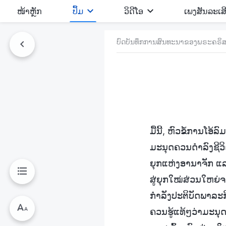
​ໜ້າຫຼັກ
ປຶ້ມ
ວິ​ດີ​ໂອ
ເພງສັນລະເສ
ບົດບັນທຶກການສົນທະນາຂອງພຣະຄຣິສແ
ມື້ນີ້, ຫົວຂໍ້ການໂອ
ມະນຸດຄວນດຳລົງຊີວິ
ຍຸກແຫ່ງອານາຈັກ ແລະ
ສູ່ຍຸກໃໝ່ສ່ວນໃຫຍ່
ກຳລັງປະຕິບັດພາລະກ
ຄວນຮູ້ແທ້ໆວ່າມະນຸ