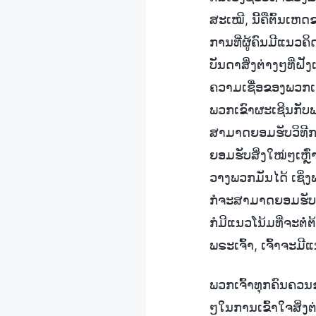
ສະເໝີ, ນີ້ຄືຕົ້ນເຫ
ການທີ່ຜູ້ຄົນມີແນວຄິ
ບັນດາສິ່ງຕ່າງໆທີ່ຝັງ
ຄວາມເຊື່ອຂອງພວກເຂ
ພວກເຂົາຜະເຊີນກັບພາ
ສາມາດຍອມຮັບວິທີການ
ຍອມຮັບສິ່ງໃໝ່ໆເຫຼົ່າ
ວາງພວກມັນໄດ້ ເຊິ່ງພາໃ
ກໍຈະສາມາດຍອມຮັບສິ່ງ
ກໍມີແນວໂນ້ມທີ່ຈະຕໍ່
ພຣະເຈົ້າ, ເຈົ້າຈະມີ
ພວກເຈົ້າທຸກຄົນຄວນຂຸ
ໆໃນການເຂົ້າໃຈສິ່ງຕ່