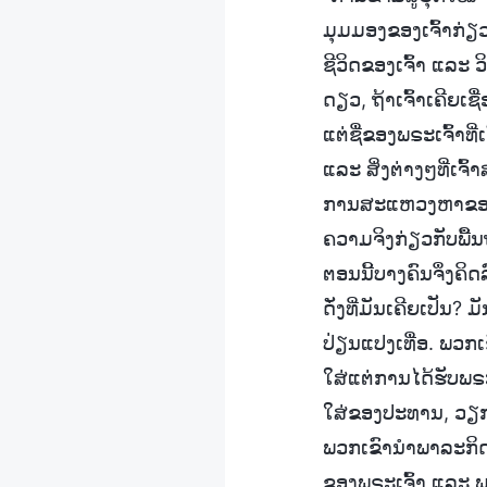
ມຸມມອງຂອງເຈົ້າກ່ຽວກ
ຊີວິດຂອງເຈົ້າ ແລະ ວ
ດຽວ, ຖ້າເຈົ້າເຄີຍເຊ
ແຕ່ຊື່ຂອງພຣະເຈົ້າທີ່
ແລະ ສິ່ງຕ່າງໆທີ່ເຈ
ການສະແຫວງຫາຂອງເຈົ
ຄວາມຈິງກ່ຽວກັບພື້ນຖ
ຕອນນີ້ບາງຄົນຈຶ່ງຄິ
ດັ່ງທີ່ມັນເຄີຍເປັນ
ປ່ຽນແປງເທື່ອ. ພວກເ
ໃສ່ແຕ່ການໄດ້ຮັບພຣະ
ໃສ່ຂອງປະທານ, ວຽກ
ພວກເຂົານຳພາລະກິດປັ
ຂອງພຣະເຈົ້າ ແລະ ພວ