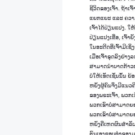
ຊີວິດຂອງເຈົ້າ. ຖ້
ແຍກແຍະ ແລະ ຄວາມຮູ້
ເຈົ້າໄດ້ປ່ຽນແປງ. ໃຫ
ປ່ຽນແປງເທື່ອ, ເຈົ້າຍັ
ໃນອະດີດທີ່ເຈົ້າມີເຊິ່ງ
ເມື່ອເຈົ້າຂຸດລົງຢ່າ
ສາມາດນຳບາດກ້າວພາລ
ບໍ່ໃຫ້ເຮັດເຊັ່ນນັ້ນ
ຫຍັງຜູ້ຄົນຈຶ່ງມີແ
ຂອງພຣະເຈົ້າ, ພວກເ
ພວກເຂົາບໍ່ສາມາດຍອ
ພວກເຂົາບໍ່ສາມາດຍອ
ຫຍັງຄືເຫດຜົນສຳລັບສິ
ຕົນເອງຊອບທຳຂອງມະນ