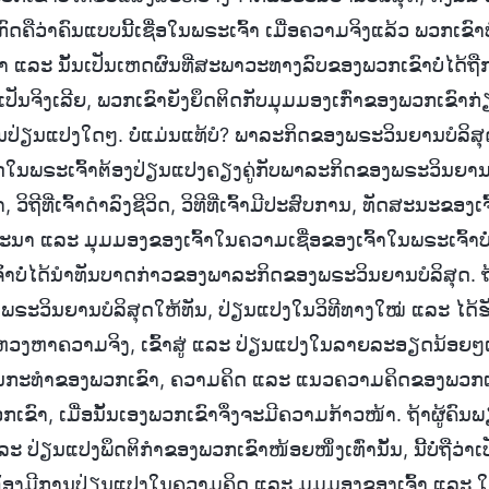
ກົດຄືວ່າຄົນແບບນີ້ເຊື່ອໃນພຣະເຈົ້າ ເມື່ອຄວາມຈິງແລ້ວ ພວກເຂົ
 ແລະ ນັ້ນເປັນເຫດຜົນທີ່ສະພາວະທາງລົບຂອງພວກເຂົາບໍ່ໄດ້ຖືກ
ວາມເປັນຈິງເລີຍ, ພວກເຂົາຍັງຍຶດຕິດກັບມຸມມອງເກົ່າຂອງພວກເຂົາ
ການປ່ຽນແປງໃດໆ. ບໍ່ແມ່ນແທ້ບໍ? ພາລະກິດຂອງພຣະວິນຍານບໍລິສ
ໃນພຣະເຈົ້າຕ້ອງປ່ຽນແປງຄຽງຄູ່ກັບພາລະກິດຂອງພຣະວິນຍານບ
ິຖີທີ່ເຈົ້າດຳລົງຊີວິດ, ວິທີທີ່ເຈົ້າມີປະສົບການ, ທັດສະນະຂອງເຈ
ນາ ແລະ ມຸມມອງຂອງເຈົ້າໃນຄວາມເຊື່ອຂອງເຈົ້າໃນພຣະເຈົ້າບໍ່ໄ
ົ້າບໍ່ໄດ້ນຳທັນບາດກ່າວຂອງພາລະກິດຂອງພຣະວິນຍານບໍລິສຸດ. ຖ້
ະວິນຍານບໍລິສຸດໃຫ້ທັນ, ປ່ຽນແປງໃນວິທີທາງໃໝ່ ແລະ ໄດ້ຮ
ຫວງຫາຄວາມຈິງ, ເຂົ້າສູ່ ແລະ ປ່ຽນແປງໃນລາຍລະອຽດນ້ອຍໆເຊ
ານກະທຳຂອງພວກເຂົາ, ຄວາມຄິດ ແລະ ແນວຄວາມຄິດຂອງພວກເຂ
ົາ, ເມື່ອນັ້ນເອງພວກເຂົາຈຶ່ງຈະມີຄວາມກ້າວໜ້າ. ຖ້າຜູ້ຄົນພ
 ແລະ ປ່ຽນແປງພຶດຕິກຳຂອງພວກເຂົາໜ້ອຍໜຶ່ງເທົ່ານັ້ນ, ນີ້ບໍ່ຖືວ່າ
ຈົ້າຕ້ອງມີການປ່ຽນແປງໃນຄວາມຄິດ ແລະ ມຸມມອງຂອງເຈົ້າ ແລະ ໃນວິ