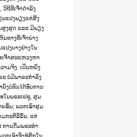
ຖີທີ່ເຈົ້າດຳລົງ
ປ່ຽນແປງພຽງແຕ່ສິ່ງ
ພາບສູງສຸດ ແລະ ມີພຽງ
ຫົນທາງທີ່ເຈົ້າຍ່າງ
່ຽນແປງບາງຢ່າງໃນ
່ອເຈົ້າສະແຫວງຫາ
ຄວາມຈິງ. ເປັນຫຍັງ
ລະ ບໍ່ມີພາລະກຳລັງ
ຍັງບໍ່ທັນໄດ້ຮັບການ
ື່ອໃນພຣະເຢຊູ, ສຸມ
າຍຂຶ້ນ; ພວກເຂົາສຸມ
ະຕືລືລົ້ນ. ແຕ່
ແລະ ການດື່ມພຣະທຳ
ວກເຂົາຈຶ່ງຮູ້ສຶກໃນ