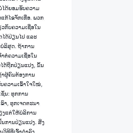
າບໍ່ໄດ້ຍອມຮັບຄວາມ
ແກ້ໄຂຈັກເທື່ອ. ພວກ
ກ່ຽວກັບຄວາມເຊື່ອໃນ
ຸດໄດ້ປ່ຽນໄປ ແລະ
ໍລິສຸດ. ຖ້າການ
ົ້າຕໍ່ຄວາມເຊື່ອໃນ
ດ້ຖືກປ່ຽນແປງ, ນັ້ນ
າຜູ້ຄົນຕ້ອງການ
ັບຄວາມເຂົ້າໃຈໃໝ່,
ັ່ນ: ທຸກການ
ົາ, ທຸກເຈດຕະນາ
ຽງແຕ່ໃຫ້ບໍລິການ
ເປັນການປ່ຽນແປງ. ສິ່ງ
ທີທີ່ເຈົ້າດຳລົງ