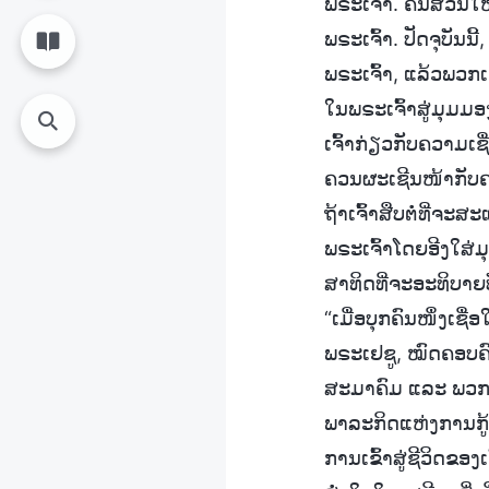
ພຣະເຈົ້າ. ຄົນສ່ວນ
ພຣະເຈົ້າ. ປັດຈຸບັ
ພຣະເຈົ້າ, ແລ້ວພວ
ໃນພຣະເຈົ້າສູ່ມຸມມ
ເຈົ້າກ່ຽວກັບຄວາມເຊື
ຄວນຜະເຊີນໜ້າກັບຄວາ
ຖ້າເຈົ້າສືບຕໍ່ທີ່ຈະ
ພຣະເຈົ້າໂດຍອີງໃສ່ມຸ
ສາທິດທີ່ຈະອະທິບາຍ
“ເມື່ອບຸກຄົນໜຶ່ງເຊື
ພຣະເຢຊູ, ໝົດຄອບຄົ
ສະມາຄົມ ແລະ ພວກເ
ພາລະກິດແຫ່ງການກູ້ໄຖ
ການເຂົ້າສູ່ຊີວິດຂອ