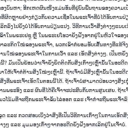
ດຂອງບັນຫາ; ອີກເຫດຜົນໜຶ່ງແມ່ນອັນທີ່ຢູ່ບົນພື້ນຖານຂອງຄວາມເ
ດທີ່ຜິດຫຼາຍຢ່າງກ່ຽວກັບຄວາມເຊື່ອໃນພຣະເຈົ້າທີ່ບໍ່ໄດ້ຮັບການປ
ເລິກລົງໄປຍັງບໍ່ໄດ້ຮັບການປ່ຽນແປງ. ວິທີການເວົ້າສິ່ງຕ່າງໆແບບເກົ
ົາໃນພຣະເຢຊູ ຫຼື ໃນພຣະເຢໂຮວາຍັງຝັງຮາກຢູ່ໃນຫົວໃຈຂອງພວກເຂ
ລະກິດໃໝ່ຂອງພຣະເຈົ້າ, ພວກເຂົາກໍຍອມຮັບເສັ້ນທາງທີ່ແທ້ຈິງ,
ໃໝ່ຂອງພຣະເຈົ້າໃນການເວົ້າ ແລະ ເຮັດສິ່ງຕ່າງໆ. ເປັນຫຍັງເຈ
ນີ້? ມັນເປັນຍ້ອນວ່າເຈົ້າຍັງຍຶດຕິດກັບສິ່ງເກົ່າໆເຫຼົ່ານັ້ນໃນອະ
ຫ້ເຈົ້າຕໍ່ຕ້ານສິ່ງໃໝ່ໆເຫຼົ່ານີ້. ຖ້າເຈົ້າບໍ່ມີສິ່ງເຫຼົ່ານັ້ນໃນອະດ
ທີ່ພຣະເຈົ້າເຮັດໃນຕອນນີ້ໄດ້. ຖ້າເຈົ້າບໍ່ສາມາດປ່ອຍວາງສິ່ງເຫຼົ
ຕ້ານພຣະອົງ ແລະ ຜົນທີ່ໄດ້ຄືເຈົ້າຈະປະສົບກັບການສູນເສຍ. ຖ້າເຈົ້າ
ແນວໂນ້ມທີ່ຈະຖືກພຣະເຈົ້າຂັບໄລ່ອອກ ແລະ ເຈົ້າກໍຈະຖືພຣະເຈົ້າລ
ດ ແລະ ກວດສອບເບິ່ງວ່າສິ່ງທີ່ເປັນວິທີການເກົ່າໆໃນການເຮັດສິ່ງ
າງໆ ແລະ ມຸມມອງເກົ່າໆຈາກອະດີດຍັງຝັງຮາກເລິກຢູ່ໃນເຈົ້າບໍ່. 