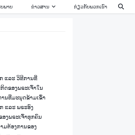
ູບພາບ
ຂ່າວສານ
ກ່ຽວກັບພວກເຮົາ
ກ ແລະ ວິທີການທີ່
ະກິດຂອງພຣະເຈົ້າໃນ
ານທີ່ມະນຸດຂ້າມເຂົ້າ
ັກ ແລະ ພຣະອົງ
ຂອງພຣະເຈົ້າທຸກຄົນ
ຄວາມຕ້ອງການຂອງ