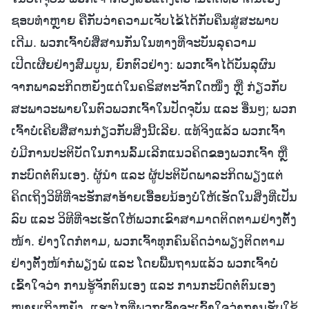
ຊອບທຳຫຼາຍ ຄືກັບວ່າຄວາມເຈັບໄຂ້ໄດ້ກັບຄືນສູ່ສະພາບ
ເດີມ. ພວກເຈົ້າບໍ່ສື່ສານກັນໃນທາງທີ່ຈະບັນລຸຄວາມ
ເປີດເຜີຍຢ່າງສົມບູນ, ຍົກຕົວຢ່າງ: ພວກເຈົ້າໄດ້ບັນລຸຜົນ
ຈາກພາລະກິດຫຍັງແດ່ໃນຄຣິສຕະຈັກໃດໜຶ່ງ ຫຼື ກ່ຽວກັບ
ສະພາວະພາຍໃນຕົວພວກເຈົ້າໃນປັດຈຸບັນ ແລະ ອື່ນໆ; ພວກ
ເຈົ້າບໍ່ເຄີຍສື່ສານກ່ຽວກັບສິ່ງນີ້ເລີຍ. ແທ້ຈິງແລ້ວ ພວກເຈົ້າ
ບໍ່ມີການປະຕິບັດໃນການລົ້ມເລີກແນວຄິດຂອງພວກເຈົ້າ ຫຼື
ກະບົດຕໍ່ຕົນເອງ. ຜູ້ນໍາ ແລະ ຜູ້ປະຕິບັດພາລະກິດພຽງແຕ່
ຄິດເຖິງວິທີທີ່ຈະຮັກສາອ້າຍເອື້ອຍນ້ອງບໍ່ໃຫ້ເຮັດໃນສິ່ງທີ່ເປັນ
ລົບ ແລະ ວິທີທີ່ຈະເຮັດໃຫ້ພວກເຂົາສາມາດຕິດຕາມຢ່າງຕັ້ງ
ໜ້າ. ຢ່າງໃດກໍຕາມ, ພວກເຈົ້າທຸກຄົນຄິດວ່າພຽງຕິດຕາມ
ຢ່າງຕັ້ງໜ້າກໍພຽງພໍ ແລະ ໂດຍພື້ນຖານແລ້ວ ພວກເຈົ້າບໍ່
ເຂົ້າໃຈວ່າ ການຮູ້ຈັກຕົນເອງ ແລະ ການກະບົດຕໍ່ຕົນເອງ
ໝາຍເຖິງຫຍັງ, ແຮງໄກທີ່ພວກເຈົ້າຈະເຂົ້າໃຈວ່າການຮັບໃຊ້