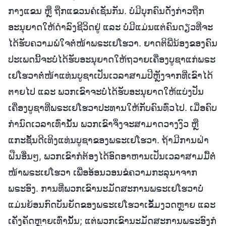
ກາງແຂນ ຫຼື ຖືກແຂວນຄໍເຊັ່ນກັນ. ບໍ່ມີບຸກຄົນດັ່ງກ່າວຖືກ
ອະນຸຍາດໃຫ້ດຳລົງຊີວິດຢູ່ ແລະ ບໍ່ມີແມ່ນແຕ່ຄົນດຽວທີ່ຈະ
ໄດ້ຮັບຄວາມພໍໃຈຕໍ່ໜ້າພຣະເຢໂຮວາ. ຍາດຕິພີ່ນ້ອງຂອງຄົນ
ປະເພດນີ້ຈະບໍ່ໄດ້ຮັບອະນຸຍາດໃຫ້ຖວາຍເຄື່ອງບູຊາແກ່ພຣະ
ເຢໂຮວາຕໍ່ໜ້າແທ່ນບູຊາເປັນເວລາສາມປີຫຼັງຈາກທີ່ເຂົາໄດ້
ຕາຍໄປ ແລະ ພວກເຂົາຈະບໍ່ໄດ້ຮັບອະນຸຍາດໃຫ້ແບ່ງປັນ
ເຄື່ອງບູຊາທີ່ພຣະເຢໂຮວາປະທານໃຫ້ກັບຄົນທົ່ວໄປ. ເມື່ອຄົບ
ກໍານົດເວລາເທົ່ານັ້ນ ພວກເຂົາຈຶ່ງຈະສາມາດວາງງົວ ຫຼື
ແກະຊັ້ນດີເທິງແທ່ນບູຊາຂອງພຣະເຢໂຮວາ. ຖ້າມີການຝ່າ
ຝືນອື່ນໆ, ພວກເຂົາກໍຕ້ອງໄດ້ອົດອາຫານເປັນເວລາສາມມື້ຕໍ່
ໜ້າພຣະເຢໂຮວາ ເພື່ອອ້ອນວອນຂໍຄວາມກະລຸນາຈາກ
ພຣະອົງ. ການທີ່ພວກເຂົານະມັດສະການພຣະເຢໂຮວາບໍ່
ແມ່ນຍ້ອນກົດບັນຍັດຂອງພຣະເຢໂຮວາເຂັ້ມງວດຫຼາຍ ແລະ
ເຄັ່ງຄັດຫຼາຍເທົ່ານັ້ນ; ແຕ່ພວກເຂົານະມັດສະການພຣະອົງກໍ