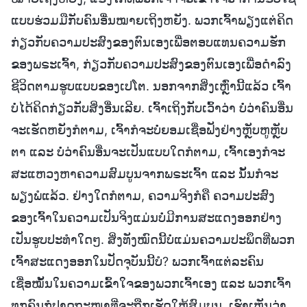
ແບບຮ່ວມມືກັບຄົນອື່ນໝາຍເຖິງຫຍັງ. ພວກເຈົ້າພຽງແຕ່ຄິດ
ກ່ຽວກັບຄວາມປະສົງຂອງຕົນເອງເພື່ອຕອບແທນຄວາມຮັກ
ຂອງພຣະເຈົ້າ, ກ່ຽວກັບຄວາມປະສົງຂອງຕົນເອງເພື່ອດຳລົງ
ຊີວິດຕາມຮູບແບບຂອງເປໂຕ. ນອກຈາກສິ່ງເຫຼົ່ານີ້ແລ້ວ ເຈົ້າ
ບໍ່ໄດ້ຄິດກ່ຽວກັບສິ່ງອື່ນເລີຍ. ເຈົ້າເຖິງກັບເວົ້າວ່າ ບໍ່ວ່າຄົນອື່ນ
ຈະເຮັດຫຍັງກໍຕາມ, ເຈົ້າກໍຈະບໍ່ຍອມເຊື່ອຟັງຢ່າງຫຼັບຫູຫຼັບ
ຕາ ແລະ ບໍ່ວ່າຄົນອື່ນຈະເປັນແບບໃດກໍຕາມ, ເຈົ້າເອງກໍຈະ
ສະແຫວງຫາຄວາມສົມບູນຈາກພຣະເຈົ້າ ແລະ ນັ້ນກໍຈະ
ພຽງພໍແລ້ວ. ຢ່າງໃດກໍຕາມ, ຄວາມຈິງກໍຄື ຄວາມປະສົງ
ຂອງເຈົ້າໃນຄວາມເປັນຈິງແມ່ນບໍ່ມີການສະແດງອອກຢ່າງ
ເປັນຮູບປະທໍາໃດໆ. ສິ່ງທັງໝົດນີ້ບໍ່ແມ່ນຄວາມປະພຶດທີ່ພວກ
ເຈົ້າສະແດງອອກໃນປັດຈຸບັນນີ້ບໍ? ພວກເຈົ້າແຕ່ລະຄົນ
ເຊື່ອໝັ້ນໃນຄວາມເຂົ້າໃຈຂອງພວກເຈົ້າເອງ ແລະ ພວກເຈົ້າ
ທຸກຄົນກໍປາດຖະໜາທີ່ຈະຖືກເຮັດໃຫ້ສົມບູນ. ເຮົາເຫັນວ່າ