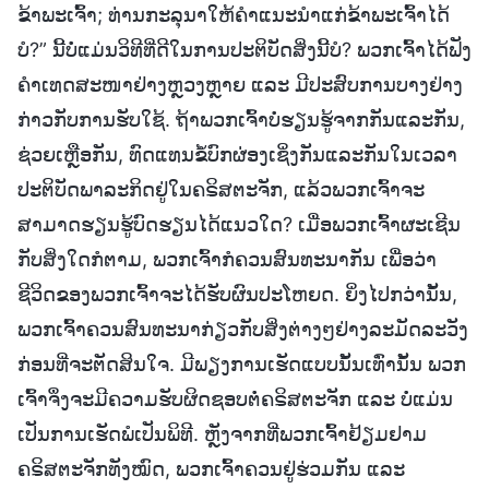
ຂ້າພະເຈົ້າ; ທ່ານກະລຸນາໃຫ້ຄໍາແນະນໍາແກ່ຂ້າພະເຈົ້າໄດ້
ບໍ?” ນີ້ບໍ່ແມ່ນວິທີທີ່ດີໃນການປະຕິບັດສິ່ງນີ້ບໍ? ພວກເຈົ້າໄດ້ຟັງ
ຄໍາເທດສະໜາຢ່າງຫຼວງຫຼາຍ ແລະ ມີປະສົບການບາງຢ່າງ
ກ່າວກັບການຮັບໃຊ້. ຖ້າພວກເຈົ້າບໍ່ຮຽນຮູ້ຈາກກັນແລະກັນ,
ຊ່ວຍເຫຼືອກັນ, ທົດແທນຂໍ້ບົກຜ່ອງເຊິ່ງກັນແລະກັນໃນເວລາ
ປະຕິບັດພາລະກິດຢູ່ໃນຄຣິສຕະຈັກ, ແລ້ວພວກເຈົ້າຈະ
ສາມາດຮຽນຮູ້ບົດຮຽນໄດ້ແນວໃດ? ເມື່ອພວກເຈົ້າຜະເຊີນ
ກັບສິ່ງໃດກໍຕາມ, ພວກເຈົ້າກໍຄວນສົນທະນາກັນ ເພື່ອວ່າ
ຊີວິດຂອງພວກເຈົ້າຈະໄດ້ຮັບຜົນປະໂຫຍດ. ຍິ່ງໄປກວ່ານັ້ນ,
ພວກເຈົ້າຄວນສົນທະນາກ່ຽວກັບສິ່ງຕ່າງໆຢ່າງລະມັດລະວັງ
ກ່ອນທີ່ຈະຕັດສິນໃຈ. ມີພຽງການເຮັດແບບນັ້ນເທົ່ານັ້ນ ພວກ
ເຈົ້າຈຶ່ງຈະມີຄວາມຮັບຜິດຊອບຕໍ່ຄຣິສຕະຈັກ ແລະ ບໍ່ແມ່ນ
ເປັນການເຮັດພໍເປັນພິທີ. ຫຼັງຈາກທີ່ພວກເຈົ້າຢ້ຽມຢາມ
ຄຣິສຕະຈັກທັງໝົດ, ພວກເຈົ້າຄວນຢູ່ຮ່ວມກັນ ແລະ