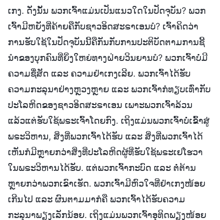
ເກງ. ດັ່ງນັ້ນ ພວກເຈົ້າແມ່ນເປັນແນວໃດໃນປັດຈຸບັນ? ພວກ
ເຈົ້າມີຫຍັງທີ່ຄ້າຍຄືກັບຊາວອິດສະຣາເອນບໍ? ເຈົ້າຄິດວ່າ
ການຮັບໃຊ້ໃນປັດຈຸບັນນີ້ຄືກັນກັບການປະຕິບັດຕາມການຊີ້
ນໍາຂອງບຸກຄົນທີ່ຍິ່ງໃຫຍ່ທາງຝ່າຍວິນຍານບໍ? ພວກເຈົ້າບໍ່ມີ
ຄວາມຊື່ສັດ ແລະ ຄວາມຢໍາເກງເລີຍ. ພວກເຈົ້າໄດ້ຮັບ
ຄວາມກະລຸນາຢ່າງຫຼວງຫຼາຍ ແລະ ພວກເຈົ້າກໍທຽບເທົ່າກັບ
ປະໂລຫິດຂອງຊາວອິດສະຣາເອນ ເພາະພວກເຈົ້າລ້ວນ
ແລ້ວແຕ່ຮັບໃຊ້ພຣະເຈົ້າໂດຍກົງ. ເຖິງແມ່ນພວກເຈົ້າບໍ່ເຂົ້າສູ່
ພຣະວິຫານ, ສິ່ງທີ່ພວກເຈົ້າໄດ້ຮັບ ແລະ ສິ່ງທີ່ພວກເຈົ້າໄດ້
ເຫັນກໍມີຫຼາຍກວ່າສິ່ງທີ່ປະໂລຫິດຜູ້ທີ່ຮັບໃຊ້ພຣະເຢໂຮວາ
ໃນພຣະວິຫານໄດ້ຮັບ. ແຕ່ພວກເຈົ້າກະບົດ ແລະ ຕໍ່ຕ້ານ
ຫຼາຍກວ່າພວກເຂົາເຮັດ. ພວກເຈົ້າມີຫົວໃຈທີ່ຢໍາເກງໜ້ອຍ
ເກີນໄປ ແລະ ຜົນຕາມມາກໍຄື ພວກເຈົ້າໄດ້ຮັບຄວາມ
ກະລຸນາພຽງເລັກນ້ອຍ. ເຖິງແມ່ນພວກເຈົ້າອຸທິດພຽງໜ້ອຍ