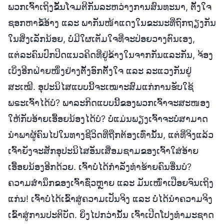
ພວກເຈົ້າເຖິງຂັ້ນໂຈມຕີກັນລະຫວ່າງການສົນທະນາ, ຕັ້ງໃຈ
ຊອກຫາຂໍ້ອ້າງ ແລະ ພາກັນໜ້າແດງໃນຂະນະທີ່ຖົກຖຽງກັນ
ໃນສິ່ງເລັກນ້ອຍ, ບໍ່ມີໃຜເຕັມໃຈທີ່ຈະປ່ອຍວາງຕົນເອງ,
ແຕ່ລະຄົນປົກປິດແນວຄິດທີ່ຢູ່ຂ້າງໃນຈາກກັນແລະກັນ, ຈ້ອງ
ເບິ່ງອີກຝ່າຍໜຶ່ງຢ່າງຕັ້ງອົກຕັ້ງໃຈ ແລະ ລະແວງກັນຢູ່
ສະເໝີ. ອຸປະນິໄສແບບນີ້ຈະເໝາະສົມແກ່ການຮັບໃຊ້
ພຣະເຈົ້າໄດ້ບໍ? ພາລະກິດແບບນີ້ຂອງພວກເຈົ້າຈະສະໜອງ
ໃຫ້ກັບອ້າຍເອື້ອຍນ້ອງໄດ້ບໍ? ບໍ່ແມ່ນພຽງເຈົ້າຈະບໍ່ສາມາດ
ນໍາພາຜູ້ຄົນໄປໃນທາງຊີວິດທີ່ຖືກຕ້ອງເທົ່ານັ້ນ, ແຕ່ທີ່ຈິງແລ້ວ
ເຈົ້າຍັງຈະສັກອຸປະນິໄສອັນເສື່ອມຊາມຂອງເຈົ້າໃສ່ອ້າຍ
ເອື້ອຍນ້ອງອີກດ້ວຍ. ເຈົ້າບໍ່ໄດ້ກຳລັງທຳຮ້າຍຄົນອື່ນບໍ?
ຄວາມສຳນຶກຂອງເຈົ້າຊົ່ວຫຼາຍ ແລະ ມັນເໜົ່າເປືອຍຈົນເຖິງ
ແກ່ນ! ເຈົ້າບໍ່ໄດ້ເຂົ້າສູ່ຄວາມເປັນຈິງ ແລະ ບໍ່ໄດ້ນໍາຄວາມຈິງ
ເຂົ້າສູ່ການປະຕິບັດ. ຍິ່ງໄປກວ່ານັ້ນ ເຈົ້າເປີດໂປງທຳມະຊາດ