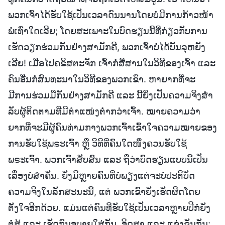
ພວກເຈົ້າໄດ້ຮັບໃຊ້ເປັນເວລາດົນນານໂດຍບໍ່ມີການກ້າວໜ້າ
ພໍເທົ່າໃດເລີຍ; ໂດຍສະເພາະໃນບົດຮຽນນີ້ທີ່ກ່ຽວກັບການ
ເຮັດວຽກຮ່ວມກັນຢ່າງສາມັກຄີ, ພວກເຈົ້າບໍ່ໄດ້ບັນລຸຫຍັງ
ເລີຍ! ເມື່ອໄປຄຣິສຕະຈັກ ເຈົ້າກໍສື່ສານໃນວິທີຂອງເຈົ້າ ແລະ
ຄົນອື່ນກໍສົນທະນາໃນວິທີຂອງພວກເຂົາ. ຫາຍາກທີ່ຈະ
ມີການຮ່ວມມືກັນຢ່າງສາມັກຄີ ແລະ ນີ້ຍິ່ງເປັນຄວາມຈິງສໍາ
ລັບຜູ້ຕິດຕາມທີ່ມີຕໍາແໜ່ງຕໍ່າກວ່າເຈົ້າ. ໝາຍຄວາມວ່າ
ຍາກທີ່ຈະມີຜູ້ຄົນທ່າມກາງພວກເຈົ້າເຂົ້າໃຈຄວາມໝາຍຂອງ
ການຮັບໃຊ້ພຣະເຈົ້າ ຫຼື ວິທີທີ່ຄົນໃດໜຶ່ງຄວນຮັບໃຊ້
ພຣະເຈົ້າ. ພວກເຈົ້າສັບສົນ ແລະ ຖືວ່າບົດຮຽນແບບນີ້ເປັນ
ເລື່ອງບໍ່ສຳຄັນ. ຍັງມີຫຼາຍຄົນທີ່ບໍ່ພຽງແຕ່ຈະບໍ່ປະຕິບັດ
ຄວາມຈິງໃນລັກສະນະນີ້, ແຕ່ ພວກເຂົາຍັງເຮັດຜິດໂດຍ
ຕັ້ງໃຈອີກດ້ວຍ. ແມ່ນແຕ່ຄົນທີ່ຮັບໃຊ້ເປັນເວລາຫຼາຍປີກໍຍັງ
ຕໍ່ສູ້ ແລະ ເຮັດກົນອຸບາຍໃສ່ກັນ, ອິດສາ ແລະ ແຂ່ງຂັນກັນ;