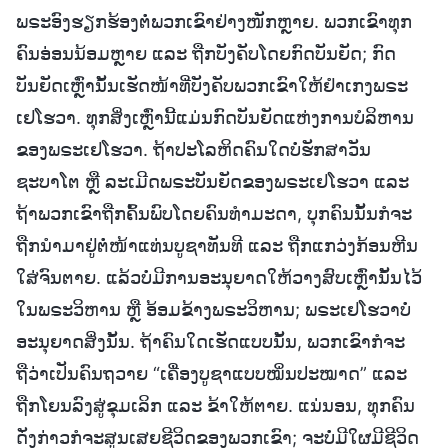
ພຣະອົງຮຽກຮ້ອງຕໍ່ພວກເຂົາຢ່າງໜັກຫຼາຍ. ພວກເຂົາທຸກ
ຄົນອ່ອນນ້ອມຫຼາຍ ແລະ ຖືກບັງຄັບໂດຍກົດບັນຍັດ; ກົດ
ບັນຍັດເຫຼົ່ານັ້ນເຮັດໜ້າທີ່ບັງຄັບພວກເຂົາໃຫ້ຢຳເກງພຣະ
ເຢໂຮວາ. ທຸກສິ່ງເຫຼົ່ານີ້ແມ່ນກົດບັນຍັດແຫ່ງການບໍລິຫານ
ຂອງພຣະເຢໂຮວາ. ຖ້າປະໂລຫິດຄົນໃດບໍ່ຮັກສາວັນ
ຊະບາໂຕ ຫຼື ລະເມີດພຣະບັນຍັດຂອງພຣະເຢໂຮວາ ແລະ
ຖ້າພວກເຂົາຖືກຄົ້ນພົບໂດຍຄົນທຳມະດາ, ບຸກຄົນນັ້ນກໍຈະ
ຖືກນໍາມາຢູ່ຕໍ່ໜ້າແທ່ນບູຊາທັນທີ ແລະ ຖືກແກວ່ງກ້ອນຫີນ
ໃສ່ຈົນຕາຍ. ແລ້ວບໍ່ມີການອະນຸຍາດໃຫ້ວາງສົບເຫຼົ່ານັ້ນໄວ້
ໃນພຣະວິຫານ ຫຼື ອ້ອມຂ້າງພຣະວິຫານ; ພຣະເຢໂຮວາບໍ່
ອະນຸຍາດສິ່ງນັ້ນ. ຖ້າຄົນໃດເຮັດແບບນັ້ນ, ພວກເຂົາກໍຈະ
ຖືວ່າເປັນຄົນຖວາຍ “ເຄື່ອງບູຊາແບບໝິ່ນປະໝາດ” ແລະ
ຖືກໂຍນລົງສູ່ຂຸມເລິກ ແລະ ຂ້າໃຫ້ຕາຍ. ແນ່ນອນ, ທຸກຄົນ
ດັ່ງກ່າວກໍຈະສູນເສຍຊີວິດຂອງພວກເຂົາ; ຈະບໍ່ມີໃຜມີຊີວິດ