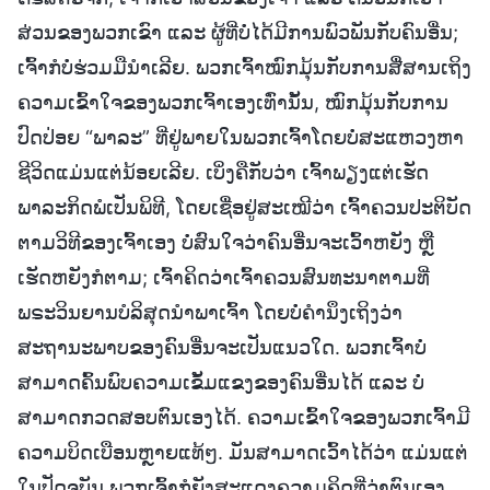
ສ່ວນຂອງພວກເຂົາ ແລະ ຜູ້ທີ່ບໍ່ໄດ້ມີການພົວພັນກັບຄົນອື່ນ;
ເຈົ້າກໍບໍ່ຮ່ວມມືນໍາເລີຍ. ພວກເຈົ້າໝົກມຸ້ນກັບການສື່ສານເຖິງ
ຄວາມເຂົ້າໃຈຂອງພວກເຈົ້າເອງເທົ່ານັ້ນ, ໝົກມຸ້ນກັບການ
ປົດປ່ອຍ “ພາລະ” ທີ່ຢູ່ພາຍໃນພວກເຈົ້າໂດຍບໍ່ສະແຫວງຫາ
ຊີວິດແມ່ນແຕ່ນ້ອຍເລີຍ. ເບິ່ງຄືກັບວ່າ ເຈົ້າພຽງແຕ່ເຮັດ
ພາລະກິດພໍເປັນພິທີ, ໂດຍເຊື່ອຢູ່ສະເໝີວ່າ ເຈົ້າຄວນປະຕິບັດ
ຕາມວິທີຂອງເຈົ້າເອງ ບໍ່ສົນໃຈວ່າຄົນອື່ນຈະເວົ້າຫຍັງ ຫຼື
ເຮັດຫຍັງກໍຕາມ; ເຈົ້າຄິດວ່າເຈົ້າຄວນສົນທະນາຕາມທີ່
ພຣະວິນຍານບໍລິສຸດນໍາພາເຈົ້າ ໂດຍບໍ່ຄຳນຶງເຖິງວ່າ
ສະຖານະພາບຂອງຄົນອື່ນຈະເປັນແນວໃດ. ພວກເຈົ້າບໍ່
ສາມາດຄົ້ນພົບຄວາມເຂັ້ມແຂງຂອງຄົນອື່ນໄດ້ ແລະ ບໍ່
ສາມາດກວດສອບຕົນເອງໄດ້. ຄວາມເຂົ້າໃຈຂອງພວກເຈົ້າມີ
ຄວາມບິດເບືອນຫຼາຍແທ້ໆ. ມັນສາມາດເວົ້າໄດ້ວ່າ ແມ່ນແຕ່
ໃນປັດຈຸບັນ ພວກເຈົ້າກໍຍັງສະແດງຄວາມຄິດທີ່ວ່າຕົນເອງ