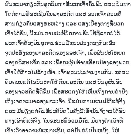
ສົນທະນາກ່ຽວກັບທຸກບັນຫາທີ່ພວກເຈົ້າຄົ້ນພົບ ແລະ ບັນຫາ
ໃດກໍຕາມທີ່ຜະເຊີນໃນພາລະກິດ ແລະ ພວກເຈົ້າຄວນສື່
ສານກ່ຽວກັບແສງສະຫວ່າງ ແລະ ແສງເຍືອງທາງທີ່ພວກ
ເຈົ້າໄດ້ຮັບ, ນີ້ແມ່ນການປະຕິບັດການຮັບໃຊ້ທີ່ຂາດບໍ່ໄດ້.
ພວກເຈົ້າຕ້ອງບັນລຸການຮ່ວມມືແບບປອງດອງກັນເພື່ອ
ຈຸດປະສົງຂອງພາລະກິດຂອງພຣະເຈົ້າ, ເພື່ອຜົນປະໂຫຍດ
ຂອງຄຣິສຕະຈັກ ແລະ ເພື່ອກະຕຸ້ນອ້າຍເອື້ອຍນ້ອງຂອງພວກ
ເຈົ້າໃຫ້ກ້າວໄປຂ້າງໜ້າ. ເຈົ້າຄວນປະສານງານກັນ, ແຕ່ລະ
ຄົນຄວນແກ້ໄຂບັນຫາໃຫ້ກັນແລະກັນ ແລະ ບັນລຸຜົນຮັບ
ຂອງພາລະກິດທີ່ດີຂຶ້ນ ເພື່ອສະແດງໃຫ້ເຫັນເຖິງການຄໍານຶງ
ເຖິງເຈດຕະນາຂອງພຣະເຈົ້າ. ນີ້ແມ່ນການຮ່ວມມືທີ່ແທ້ຈິງ
ແລະ ມີພຽງແຕ່ຄົນທີ່ປະຕິບັດໃນສິ່ງນີ້ເທົ່ານັ້ນຈຶ່ງຈະໄດ້ຮັບ
ທາງເຂົ້າທີ່ແທ້ຈິງ. ໃນຂະນະທີ່ຮ່ວມມືກັນ ມີບາງຄໍາເວົ້າທີ່
ເຈົ້າເວົ້າອາດຈະບໍ່ເໝາະສົມ, ແຕ່ນັ້ນກໍບໍ່ເປັນຫຍັງ. ໃຫ້