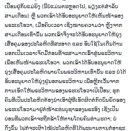
ເປື້ອນຢູ່ກັບແມ່ຍິງ (ນີ້ບໍ່ແມ່ນຕະຫຼອດໄປ, ພຽງແຕ່ສຳລັບ
ສາມເດືອນ) ຫຼື ພວກເຂົາໄດ້ຮັບອະນຸຍາດໃຫ້ເຫັນໜ້າຂອງ
ພຣະເຢໂຮວາ, ເມື່ອຄົບເວລາ ເຊິ່ງໝາຍຄວາມວ່າ ຫຼັງຈາກ
ສາມເດືອນເທົ່ານັ້ນ ພວກເຂົາຈຶ່ງຈະໄດ້ຮັບອະນຸຍາດໃຫ້ນຸ່ງ
ເສື້ອຄຸມຂອງປະໂລຫິດທີ່ສະອາດ ແລະ ຮັບໃຊ້ໃນເດີ່ນດ້ານ
ນອກເປັນເວລາເຈັດມື້ກ່ອນທີ່ຈະສາມາດເຂົ້າສູ່ພຣະວິຫານ
ເພື່ອເຫັນໜ້າພຣະເຢໂຮວາ. ພວກເຂົາໄດ້ຮັບອະນຸຍາດໃຫ້
ນຸ່ງເສື້ອຄຸມປະໂລຫິດພາຍໃນພຣະວິຫານເທົ່ານັ້ນ ແລະ ບໍ່ໄດ້
ຮັບອະນຸຍາດໃຫ້ນຸ່ງຢູ່ນອກພຣະວິຫານ ເພື່ອຫຼີກເວັ້ນຈາກ
ການເຮັດໃຫ້ພຣະວິຫານຂອງພຣະເຢໂຮວາເປິເປື້ອນ; ທຸກ
ຄົນທີ່ເປັນປະໂລຫິດຕ້ອງນໍາເອົາຜູ້ທີ່ເຮັດຜິດຕໍ່ກົດບັນຍັດຂອງ
ພຣະເຢໂຮວາມາຢູ່ຕໍ່ໜ້າແທ່ນບູຊາຂອງພຣະອົງ ເຊິ່ງເປັນ
ບ່ອນທີ່ພວກເຂົາຈະຖືກຂ້າໃຫ້ຕາຍໂດຍຄົນທຳມະດາ; ບໍ່
ດັ່ງນັ້ນ ໄຟກໍຈະເຜົາໄໝ້ປະໂລຫິດທີ່ໄດ້ພະຍານການກໍ່ອາຊະ