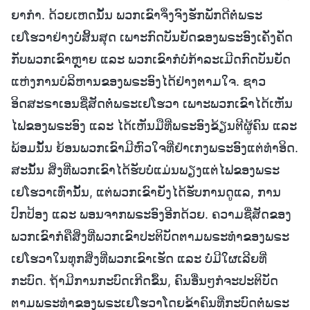
ຍາກໍາ. ດ້ວຍເຫດນັ້ນ ພວກເຂົາຈຶ່ງຈົງຮັກພັກດີຕໍ່ພຣະ
ເຢໂຮວາຢ່າງບໍ່ສິ້ນສຸດ ເພາະກົດບັນຍັດຂອງພຣະອົງເຄັ່ງຄັດ
ກັບພວກເຂົາຫຼາຍ ແລະ ພວກເຂົາກໍບໍ່ກ້າລະເມີດກົດບັນຍັດ
ແຫ່ງການບໍລິຫານຂອງພຣະອົງໄດ້ຢ່າງຕາມໃຈ. ຊາວ
ອິດສະຣາເອນຊື່ສັດຕໍ່ພຣະເຢໂຮວາ ເພາະພວກເຂົາໄດ້ເຫັນ
ໄຟຂອງພຣະອົງ ແລະ ໄດ້ເຫັນມືທີ່ພຣະອົງຂ້ຽນຕີຜູ້ຄົນ ແລະ
ພ້ອມນັ້ນ ຍ້ອນພວກເຂົາມີຫົວໃຈທີ່ຢໍາເກງພຣະອົງແຕ່ທໍາອິດ.
ສະນັ້ນ ສິ່ງທີ່ພວກເຂົາໄດ້ຮັບບໍ່ແມ່ນພຽງແຕ່ໄຟຂອງພຣະ
ເຢໂຮວາເທົ່ານັ້ນ, ແຕ່ພວກເຂົາຍັງໄດ້ຮັບການດູແລ, ການ
ປົກປ້ອງ ແລະ ພອນຈາກພຣະອົງອີກດ້ວຍ. ຄວາມຊື່ສັດຂອງ
ພວກເຂົາກໍຄືສິ່ງທີ່ພວກເຂົາປະຕິບັດຕາມພຣະທຳຂອງພຣະ
ເຢໂຮວາໃນທຸກສິ່ງທີ່ພວກເຂົາເຮັດ ແລະ ບໍ່ມີໃຜເລີຍທີ່
ກະບົດ. ຖ້າມີການກະບົດເກີດຂຶ້ນ, ຄົນອື່ນໆກໍຈະປະຕິບັດ
ຕາມພຣະທຳຂອງພຣະເຢໂຮວາໂດຍຂ້າຄົນທີ່ກະບົດຕໍ່ພຣະ