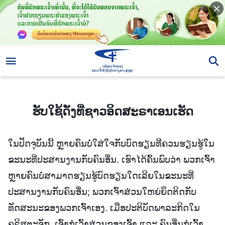
ຮັບໃຊ້ດັ່ງທີ່ຊາວອິດສະຣາເອນເຮັດ
ຮັບໃຊ້ດັ່ງທີ່ຊາວອິດສະຣາເອນເຮັດ
ໃນປັດຈຸບັນນີ້ ຫຼາຍຄົນບໍ່ໃສ່ໃຈກັບບົດຮຽນທີ່ຄວນຮຽນຮູ້ໃນ
ຂະນະທີ່ປະສານງານກັບຄົນອື່ນ. ເຮົາໄດ້ຄົ້ນພົບວ່າ ພວກເຈົ້າ
ຫຼາຍຄົນບໍ່ສາມາດຮຽນຮູ້ບົດຮຽນໃດເລີຍໃນຂະນະທີ່
ປະສານງານກັບຄົນອື່ນ; ພວກເຈົ້າສ່ວນໃຫຍ່ຍຶດຕິດກັບ
ທັດສະນະຂອງພວກເຈົ້າເອງ. ເມື່ອປະຕິບັດພາລະກິດໃນ
ຄຣິສຕະຈັກ, ເຈົ້າກໍເວົ້າສ່ວນຂອງເຈົ້າ ແລະ ຄົນອື່ນກໍເວົ້າ