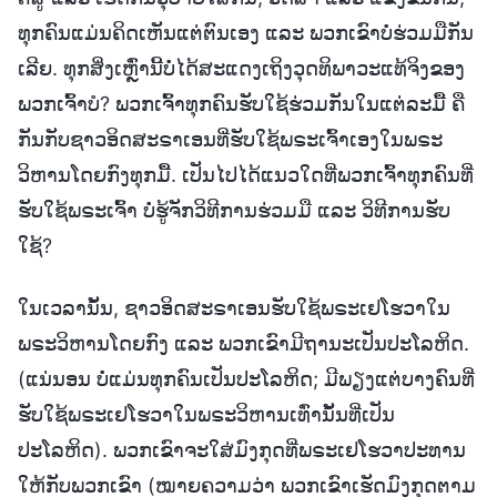
ທຸກຄົນແມ່ນຄິດເຫັນແຕ່ຕົນເອງ ແລະ ພວກເຂົາບໍ່ຮ່ວມມືກັນ
ເລີຍ. ທຸກສິ່ງເຫຼົ່ານີ້ບໍ່ໄດ້ສະແດງເຖິງວຸດທິພາວະແທ້ຈິງຂອງ
ພວກເຈົ້າບໍ? ພວກເຈົ້າທຸກຄົນຮັບໃຊ້ຮ່ວມກັນໃນແຕ່ລະມື້ ຄື
ກັນກັບຊາວອິດສະຣາເອນທີ່ຮັບໃຊ້ພຣະເຈົ້າເອງໃນພຣະ
ວິຫານໂດຍກົງທຸກມື້. ເປັນໄປໄດ້ແນວໃດທີ່ພວກເຈົ້າທຸກຄົນທີ່
ຮັບໃຊ້ພຣະເຈົ້າ ບໍ່ຮູ້ຈັກວິທີການຮ່ວມມື ແລະ ວິທີການຮັບ
ໃຊ້?
ໃນເວລານັ້ນ, ຊາວອິດສະຣາເອນຮັບໃຊ້ພຣະເຢໂຮວາໃນ
ພຣະວິຫານໂດຍກົງ ແລະ ພວກເຂົາມີຖານະເປັນປະໂລຫິດ.
(ແນ່ນອນ ບໍ່ແມ່ນທຸກຄົນເປັນປະໂລຫິດ; ມີພຽງແຕ່ບາງຄົນທີ່
ຮັບໃຊ້ພຣະເຢໂຮວາໃນພຣະວິຫານເທົ່ານັ້ນທີ່ເປັນ
ປະໂລຫິດ). ພວກເຂົາຈະໃສ່ມົງກຸດທີ່ພຣະເຢໂຮວາປະທານ
ໃຫ້ກັບພວກເຂົາ (ໝາຍຄວາມວ່າ ພວກເຂົາເຮັດມົງກຸດຕາມ