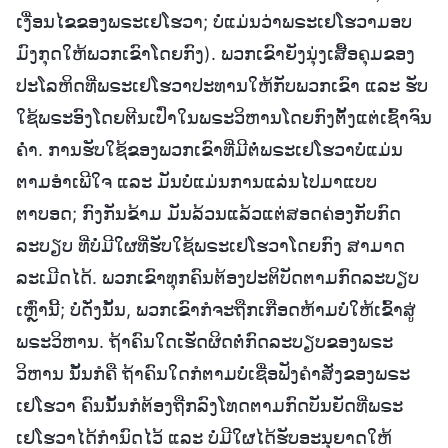
ເງື່ອນໄຂຂອງພຣະເຢໂຮວາ; ບໍ່ແມ່ນວ່າພຣະເຢໂຮວາມອບ
ມົງກຸດໃຫ້ພວກເຂົາໂດຍກົງ). ພວກເຂົາຍັງນຸ່ງເສື້ອຄຸມຂອງ
ປະໂລຫິດທີ່ພຣະເຢໂຮວາປະທານໃຫ້ກັບພວກເຂົາ ແລະ ຮັບ
ໃຊ້ພຣະອົງໂດຍຕີນເປົ່າໃນພຣະວິຫານໂດຍກົງຕັ້ງແຕ່ເຊົ້າຈົນ
ຄໍ່າ. ການຮັບໃຊ້ຂອງພວກເຂົາທີ່ມີຕໍ່ພຣະເຢໂຮວາບໍ່ແມ່ນ
ຕາມອໍາເພີໃຈ ແລະ ມັນບໍ່ແມ່ນການແລ່ນໄປມາແບບ
ຕາບອດ; ກົງກັນຂ້າມ ມັນລ້ວນແລ້ວແຕ່ສອດຄ່ອງກັບກົດ
ລະບຽບ ທີ່ບໍ່ມີໃຜທີ່ຮັບໃຊ້ພຣະເຢໂຮວາໂດຍກົງ ສາມາດ
ລະເມີດໄດ້. ພວກເຂົາທຸກຄົນຕ້ອງປະຕິບັດຕາມກົດລະບຽບ
ເຫຼົ່ານີ້; ບໍ່ດັ່ງນັ້ນ, ພວກເຂົາກໍຈະຖືກເກືອດຫ້າມບໍ່ໃຫ້ເຂົ້າສູ່
ພຣະວິຫານ. ຖ້າຄົນໃດເຮັດຜິດຕໍ່ກົດລະບຽບຂອງພຣະ
ວິຫານ ນັ້ນກໍຄື ຖ້າຄົນໃດກໍຕາມບໍ່ເຊື່ອຟັງຄຳສັ່ງຂອງພຣະ
ເຢໂຮວາ ຄົນນັ້ນກໍຕ້ອງຖືກລົງໂທດຕາມກົດບັນຍັດທີ່ພຣະ
ເຢໂຮວາໄດ້ກຳນົດໄວ້ ແລະ ບໍ່ມີໃຜໄດ້ຮັບອະນຸຍາດໃຫ້