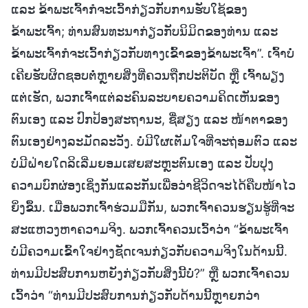
ແລະ ຂ້າພະເຈົ້າກໍຈະເວົ້າກ່ຽວກັບການຮັບໃຊ້ຂອງ
ຂ້າພະເຈົ້າ; ທ່ານສົນທະນາກ່ຽວກັບນິມິດຂອງທ່ານ ແລະ
ຂ້າພະເຈົ້າກໍຈະເວົ້າກ່ຽວກັບທາງເຂົ້າຂອງຂ້າພະເຈົ້າ”. ເຈົ້າບໍ່
ເຄີຍຮັບຜິດຊອບຕໍ່ຫຼາຍສິ່ງທີ່ຄວນຖືກປະຕິບັດ ຫຼື ເຈົ້າພຽງ
ແຕ່ເຮັດ, ພວກເຈົ້າແຕ່ລະຄົນລະບາຍຄວາມຄິດເຫັນຂອງ
ຕົນເອງ ແລະ ປົກປ້ອງສະຖານະ, ຊື່ສຽງ ແລະ ໜ້າຕາຂອງ
ຕົນເອງຢ່າງລະມັດລະວັງ. ບໍ່ມີໃຜເຕັມໃຈທີ່ຈະຖ່ອມຕົວ ແລະ
ບໍ່ມີຝ່າຍໃດລິເລີ່ມຍອມເສຍສະຫຼະຕົນເອງ ແລະ ປັບປຸງ
ຄວາມບົກຜ່ອງເຊິ່ງກັນແລະກັນເພື່ອວ່າຊີວິດຈະໄດ້ຄືບໜ້າໄວ
ຍິ່ງຂຶ້ນ. ເມື່ອພວກເຈົ້າຮ່ວມມືກັນ, ພວກເຈົ້າຄວນຮຽນຮູ້ທີ່ຈະ
ສະແຫວງຫາຄວາມຈິງ. ພວກເຈົ້າຄວນເວົ້າວ່າ “ຂ້າພະເຈົ້າ
ບໍ່ມີຄວາມເຂົ້າໃຈຢ່າງຊັດເຈນກ່ຽວກັບຄວາມຈິງໃນດ້ານນີ້.
ທ່ານມີປະສົບການຫຍັງກ່ຽວກັບສິ່ງນີ້ບໍ່?” ຫຼື ພວກເຈົ້າຄວນ
ເວົ້າວ່າ “ທ່ານມີປະສົບການກ່ຽວກັບດ້ານນີ້ຫຼາຍກວ່າ