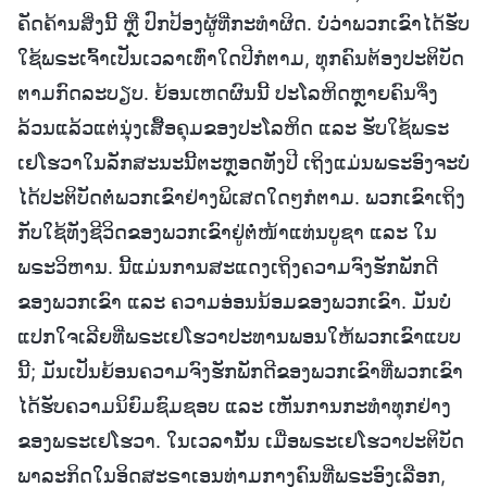
ຄັດຄ້ານສິ່ງນີ້ ຫຼື ປົກປ້ອງຜູ້ທີ່ກະທໍາຜິດ. ບໍ່ວ່າພວກເຂົາໄດ້ຮັບ
ໃຊ້ພຣະເຈົ້າເປັນເວລາເທົ່າໃດປີກໍຕາມ, ທຸກຄົນຕ້ອງປະຕິບັດ
ຕາມກົດລະບຽບ. ຍ້ອນເຫດຜົນນີ້ ປະໂລຫິດຫຼາຍຄົນຈຶ່ງ
ລ້ວນແລ້ວແຕ່ນຸ່ງເສື້ອຄຸມຂອງປະໂລຫິດ ແລະ ຮັບໃຊ້ພຣະ
ເຢໂຮວາໃນລັກສະນະນີ້ຕະຫຼອດທັງປີ ເຖິງແມ່ນພຣະອົງຈະບໍ່
ໄດ້ປະຕິບັດຕໍ່ພວກເຂົາຢ່າງພິເສດໃດໆກໍຕາມ. ພວກເຂົາເຖິງ
ກັບໃຊ້ທັງຊີວິດຂອງພວກເຂົາຢູ່ຕໍ່ໜ້າແທ່ນບູຊາ ແລະ ໃນ
ພຣະວິຫານ. ນີ້ແມ່ນການສະແດງເຖິງຄວາມຈົງຮັກພັກດີ
ຂອງພວກເຂົາ ແລະ ຄວາມອ່ອນນ້ອມຂອງພວກເຂົາ. ມັນບໍ່
ແປກໃຈເລີຍທີ່ພຣະເຢໂຮວາປະທານພອນໃຫ້ພວກເຂົາແບບ
ນີ້; ມັນເປັນຍ້ອນຄວາມຈົງຮັກພັກດີຂອງພວກເຂົາທີ່ພວກເຂົາ
ໄດ້ຮັບຄວາມນິຍົມຊົມຊອບ ແລະ ເຫັນການກະທຳທຸກຢ່າງ
ຂອງພຣະເຢໂຮວາ. ໃນເວລານັ້ນ ເມື່ອພຣະເຢໂຮວາປະຕິບັດ
ພາລະກິດໃນອິດສະຣາເອນທ່າມກາງຄົນທີ່ພຣະອົງເລືອກ,