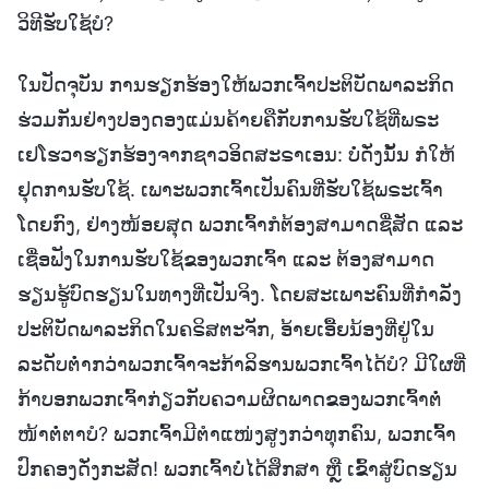
ວິທີຮັບໃຊ້ບໍ?
ໃນປັດຈຸບັນ ການຮຽກຮ້ອງໃຫ້ພວກເຈົ້າປະຕິບັດພາລະກິດ
ຮ່ວມກັນຢ່າງປອງດອງແມ່ນຄ້າຍຄືກັບການຮັບໃຊ້ທີ່ພຣະ
ເຢໂຮວາຮຽກຮ້ອງຈາກຊາວອິດສະຣາເອນ: ບໍ່ດັ່ງນັ້ນ ກໍໃຫ້
ຢຸດການຮັບໃຊ້. ເພາະພວກເຈົ້າເປັນຄົນທີ່ຮັບໃຊ້ພຣະເຈົ້າ
ໂດຍກົງ, ຢ່າງໜ້ອຍສຸດ ພວກເຈົ້າກໍຕ້ອງສາມາດຊື່ສັດ ແລະ
ເຊື່ອຟັງໃນການຮັບໃຊ້ຂອງພວກເຈົ້າ ແລະ ຕ້ອງສາມາດ
ຮຽນຮູ້ບົດຮຽນໃນທາງທີ່ເປັນຈິງ. ໂດຍສະເພາະຄົນທີ່ກຳລັງ
ປະຕິບັດພາລະກິດໃນຄຣິສຕະຈັກ, ອ້າຍເອື້ຍນ້ອງທີ່ຢູ່ໃນ
ລະດັບຕໍ່າກວ່າພວກເຈົ້າຈະກ້າລິຮານພວກເຈົ້າໄດ້ບໍ? ມີໃຜທີ່
ກ້າບອກພວກເຈົ້າກ່ຽວກັບຄວາມຜິດພາດຂອງພວກເຈົ້າຕໍ່
ໜ້າຕໍ່ຕາບໍ? ພວກເຈົ້າມີຕໍາແໜ່ງສູງກວ່າທຸກຄົນ, ພວກເຈົ້າ
ປົກຄອງດັ່ງກະສັດ! ພວກເຈົ້າບໍ່ໄດ້ສຶກສາ ຫຼື ເຂົ້າສູ່ບົດຮຽນ