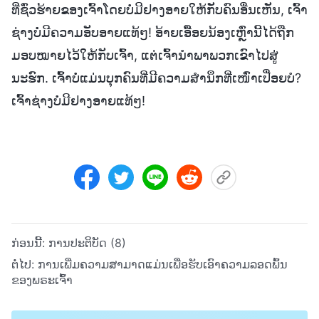
ທີ່ຊົ່ວຮ້າຍຂອງເຈົ້າໂດຍບໍ່ມີຢາງອາຍໃຫ້ກັບຄົນອື່ນເຫັນ, ເຈົ້າ
ຊ່າງບໍ່ມີຄວາມອັບອາຍແທ້ໆ! ອ້າຍເອື້ອຍນ້ອງເຫຼົ່ານີ້ໄດ້ຖືກ
ມອບໝາຍໄວ້ໃຫ້ກັບເຈົ້າ, ແຕ່ເຈົ້ານໍາພາພວກເຂົາໄປສູ່
ນະຮົກ. ເຈົ້າບໍ່ແມ່ນບຸກຄົນທີ່ມີຄວາມສຳນຶກທີ່ເໜົ່າເປື່ອຍບໍ?
ເຈົ້າຊ່າງບໍ່ມີຢາງອາຍແທ້ໆ!
ກ່ອນນີ້:
ການປະຕິບັດ (8)
ຕໍ່ໄປ:
ການເພີ່ມຄວາມສາມາດແມ່ນເພື່ອຮັບເອົາຄວາມລອດພົ້ນ
ຂອງພຣະເຈົ້າ