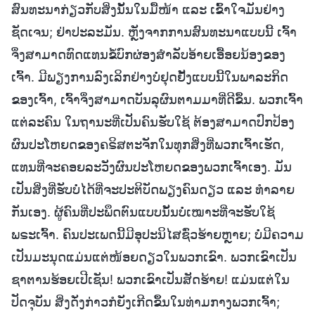
ສົນທະນາກ່ຽວກັບສິ່ງນັ້ນໃນມື້ໜ້າ ແລະ ເຂົ້າໃຈມັນຢ່າງ
ຊັດເຈນ; ຢ່າປະລະມັນ. ຫຼັງຈາກການສົນທະນາແບບນີ້ ເຈົ້າ
ຈຶ່ງສາມາດທົດແທນຂໍ້ບົກຜ່ອງສຳລັບອ້າຍເອື້ອຍນ້ອງຂອງ
ເຈົ້າ. ມີພຽງການລົງເລິກຢ່າງບໍ່ຢຸດຢັ້ງແບບນີ້ໃນພາລະກິດ
ຂອງເຈົ້າ, ເຈົ້າຈຶ່ງສາມາດບັນລຸຜົນຕາມມາທີ່ດີຂຶ້ນ. ພວກເຈົ້າ
ແຕ່ລະຄົນ ໃນຖານະທີ່ເປັນຄົນຮັບໃຊ້ ຕ້ອງສາມາດປົກປ້ອງ
ຜົນປະໂຫຍດຂອງຄຣິສຕະຈັກໃນທຸກສິ່ງທີ່ພວກເຈົ້າເຮັດ,
ແທນທີ່ຈະຄອຍລະວັງຜົນປະໂຫຍດຂອງພວກເຈົ້າເອງ. ມັນ
ເປັນສິ່ງທີ່ຮັບບໍ່ໄດ້ທີ່ຈະປະຕິບັດພຽງຄົນດຽວ ແລະ ທຳລາຍ
ກັນເອງ. ຜູ້ຄົນທີ່ປະພຶດຕົນແບບນັ້ນບໍ່ເໝາະທີ່ຈະຮັບໃຊ້
ພຣະເຈົ້າ. ຄົນປະເພດນີ້ມີອຸປະນິໄສຊົ່ວຮ້າຍຫຼາຍ; ບໍ່ມີຄວາມ
ເປັນມະນຸດແມ່ນແຕ່ໜ້ອຍດຽວໃນພວກເຂົາ. ພວກເຂົາເປັນ
ຊາຕານຮ້ອຍເປີເຊັນ! ພວກເຂົາເປັນສັດຮ້າຍ! ແມ່ນແຕ່ໃນ
ປັດຈຸບັນ ສິ່ງດັ່ງກ່າວກໍຍັງເກີດຂຶ້ນໃນທ່າມກາງພວກເຈົ້າ;