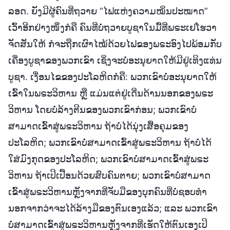
ລອດ. ຍັງມີຜູ້ຄົນທີ່ຖວາຍ “ໄຟແຫ່ງຄວາມໝິ່ນປະໝາດ”
ເວົ້າອີກຢ່າງໜຶ່ງກໍຄື ຄົນທີ່ບໍ່ຖວາຍບູຊາໃນມື້ທີ່ພຣະເຢໂຮວາ
ຈັດສັນໃຫ້ ກໍຈະຖືກເຜົາໄໝ້ດ້ວຍໄຟຂອງພຣະອົງໄປພ້ອມກັບ
ເຄື່ອງບູຊາຂອງພວກເຂົາ ເຊິ່ງຈະບໍ່ອະນຸຍາດໃຫ້ມີຢູ່ເທິງແທ່ນ
ບູຊາ. ເງື່ອນໄຂຂອງປະໂລຫິດກໍຄື: ພວກເຂົາບໍ່ອະນຸຍາດໃຫ້
ເຂົ້າໃນພຣະວິຫານ ຫຼື ແມ່ນແຕ່ຢູ່ເດີ່ນດ້ານນອກຂອງພຣະ
ວິຫານ ໂດຍບໍ່ລ້າງຕີນຂອງພວກເຂົາກ່ອນ; ພວກເຂົາບໍ່
ສາມາດເຂົ້າສູ່ພຣະວິຫານ ຖ້າບໍ່ໄດ້ນຸ່ງເສື້ອຄຸມຂອງ
ປະໂລຫິດ; ພວກເຂົາບໍ່ສາມາດເຂົ້າສູ່ພຣະວິຫານ ຖ້າບໍ່ໄດ້
ໃສ່ມົງກຸດຂອງປະໂລຫິດ; ພວກເຂົາບໍ່ສາມາດເຂົ້າສູ່ພຣະ
ວິຫານ ຖ້າເປິເປື້ອນດ້ວຍສົບຄົນຕາຍ; ພວກເຂົາບໍ່ສາມາດ
ເຂົ້າສູ່ພຣະວິຫານຫຼັງຈາກທີ່ຈັບມືຂອງບຸກຄົນທີ່ບໍ່ຊອບທຳ
ນອກຈາກວ່າຈະໄດ້ລ້າງມືຂອງຕົນເອງແລ້ວ; ແລະ ພວກເຂົາ
ບໍ່ສາມາດເຂົ້າສູ່ພຣະວິຫານຫຼັງຈາກທີ່ເຮັດໃຫ້ຕົນເອງເປິ