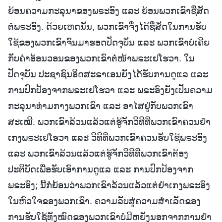
ຍ້ອນຄວາມກະລຸນາຂອງພຣະອົງ ແລະ ຍ້ອນພວກເຂົາຊື່ສັດ
ຕໍ່ພຣະອົງ. ດ້ວຍເຫດນັ້ນ, ພວກເຂົາຈຶ່ງໄດ້ຊື່ສັດໃນການຮັບ
ໃຊ້ຂອງພວກເຂົາຈົນມາຮອດປັດຈຸບັນ ແລະ ພວກເຂົາບໍ່ເຄີຍ
ກັບຄຳອ້ອນວອນຂອງພວກເຂົາຕໍ່ໜ້າພຣະເຢໂຮວາ. ໃນ
ປັດຈຸບັນ ປະຊາຊົນອິດສະຣາເອນຍັງໄດ້ຮັບການດູແລ ແລະ
ການປົກປ້ອງຈາກພຣະເຢໂຮວາ ແລະ ພຣະອົງຍັງເປັນຄວາມ
ກະລຸນາທ່າມກາງພວກເຂົາ ແລະ ອາໄສຢູ່ກັບພວກເຂົາ
ສະເໝີ. ພວກເຂົາລ້ວນແລ້ວແຕ່ຮູ້ຈັກວິທີທີ່ພວກເຂົາຄວນຢໍາ
ເກງພຣະເຢໂຮວາ ແລະ ວິທີທີ່ພວກເຂົາຄວນຮັບໃຊ້ພຣະອົງ
ແລະ ພວກເຂົາລ້ວນແລ້ວແຕ່ຮູ້ຈັກວິທີທີ່ພວກເຂົາຕ້ອງ
ປະຕິບັດເພື່ອຮັບເອົາການດູແລ ແລະ ການປົກປ້ອງຈາກ
ພຣະອົງ; ນີ້ກໍຍ້ອນວ່າພວກເຂົາລ້ວນແລ້ວແຕ່ຢໍາເກງພຣະອົງ
ໃນຫົວໃຈຂອງພວກເຂົາ. ຄວາມລັບສູ່ຄວາມສຳເລັດຂອງ
ການຮັບໃຊ້ທັງໝົດຂອງພວກເຂົາບໍ່ມີຫຍັງນອກຈາກການຢໍາ