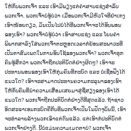
ໃຫ້ກັບພວກເຈົ້າ ແລະ ເຮົາມີພຽງແຕ່ຄໍາສາບແຊ່ງສໍາລັບ
ພວກເຈົ້າ. ພວກເຈົ້າບໍ່ຮູ້ບໍວ່າ ເມື່ອພວກເຈົ້າມີຫົວໃຈທີ່ຢໍາເກງ
ເຮົາໜ້ອຍດຽວ, ມັນເປັນໄປບໍ່ໄດ້ທີ່ພວກເຈົ້າຈະໄດ້ຮັບພອນ
ຂອງເຮົາ? ພວກເຈົ້າບໍ່ຮູ້ບໍວ່າ ເຮົາສາບແຊ່ງ ແລະ ໂຍນຄຳ
ພິພາກສາລົງໃສ່ພວກເຈົ້າຕະຫຼອດເວລາກໍຍ້ອນສະພາວະທີ່
ເປັນຕາສົມເພດໃນການຮັບໃຊ້ຂອງພວກເຈົ້າ? ພວກເຈົ້າທຸກ
ຄົນຮູ້ສຶກວ່າ ພວກເຈົ້າຖືກປະຕິບັດຕໍ່ຢ່າງຜິດໆ? ເຮົາຈະ
ປະທານພອນຂອງເຮົາໃຫ້ກຸ່ມຄົນທີ່ກະບົດ ແລະ ບໍ່ເຊື່ອຟັງໄດ້
ແນວໃດ? ເຮົາຈະສາມາດປະທານຄວາມກະລຸນາຂອງເຮົາ
ໃຫ້ກັບຄົນທີ່ນໍາຄວາມເສື່ອມເສຍມາສູ່ຊື່ສຽງຂອງເຮົາໄດ້
ແນວໃດ? ພວກເຈົ້າຖືກປະຕິບັດຕໍ່ຢ່າງດີທີ່ສຸດແລ້ວ. ຖ້າຊາວ
ອິດສະຣາເອນກະບົດຄືກັບທີ່ພວກເຈົ້າເປັນໃນປັດຈຸບັນນີ້, ເຮົາ
ຈະທຳລາຍລ້າງພວກເຂົາແຕ່ດົນແລ້ວ. ແຕ່ເຮົາກໍປະຕິບັດຕໍ່
ພວກເຈົ້າຢ່າງດີ. ນີ້ບໍ່ແມ່ນຄວາມເມດຕາບໍ? ພວກເຈົ້າ