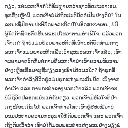
ດຽວ, ແຕ່ພວກເຈົ້າກໍໄດ້ຮັບຫຼາຍກວ່າຊາວອິດສະຣາເອນ.
ທຸກສິ່ງເຫຼົ່ານີ້, ພວກເຈົ້າບໍ່ໄດ້ຖືກປະຕິບັດຕໍ່ເປັນຢ່າງດີບໍ? ໃນ
ຂະນະທີ່ມີການປະຕິບັດພາລະກິດຢູ່ໃນອິດສະຣາເອນ, ບໍ່ມີ
ຜູ້ໃດກ້າທີ່ຈະຕັດສິນພຣະເຢໂຮວາຕາມອໍາເພີໃຈ. ແລ້ວພວກ
ເຈົ້າເດ? ຖ້າບໍ່ແມ່ນຍ້ອນພາລະກິດທີ່ເຮົາປະຕິບັດທ່າມກາງ
ພວກເຈົ້າແມ່ນພາລະກິດເພື່ອເອົາຊະນະພວກເຈົ້າແລ້ວ, ເຮົາ
ຈະສາມາດອົດກັ້ນຕໍ່ການທີ່ພວກເຈົ້ານໍາເອົາຄວາມອັບອາຍ
ຢ່າງເຫຼືອເຊື່ອມາສູ່ຊື່ສຽງຂອງເຮົາໄດ້ແນວໃດ? ຖ້າຍຸກທີ່
ພວກເຈົ້າດຳລົງຊີວິດຢູ່ແມ່ນຍຸກແຫ່ງພຣະບັນຍັດ, ເບິ່ງຈາກ
ຄໍາເວົ້າ ແລະ ການກະທໍາຂອງພວກເຈົ້າແລ້ວ ພວກເຈົ້າຈະ
ບໍ່ມີຊີວິດຢູ່ລອດແມ່ນແຕ່ຄົນດຽວ. ພວກເຈົ້າມີຫົວໃຈທີ່ຢໍາ
ເກງໜ້ອຍເກີນໄປ! ພວກເຈົ້າກ່າວໂທດເຮົາຢູ່ສະເໝີວ່າບໍ່
ຍອມປະທານຄວາມກະລຸນາໃຫ້ກັບພວກເຈົ້າ ແລະ ພວກເຈົ້າ
ເຖິງກັບເວົ້າວ່າ ເຮົາບໍ່ໄດ້ມອບພຣະທຳແຫ່ງພອນຢ່າງພຽງພໍ