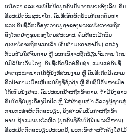
ເຢໂຮວາ ແລະ ຈະບໍ່ປົກປິດບຸກຄົນນັ້ນຈາກພຣະອົງເລີຍ. ຄົນ
ທີ່ລະເມີດວັນຊະບາໂຕ, ຄົນທີ່ເຮັດຜິດຍ້ອນກິເລດຕັນຫາ
ແລະ ຄົນທີ່ລັກເຄື່ອງຖວາຍບູຊາຂອງພຣະເຢໂຮວາຈະຖືກ
ລົງໂທດຢ່າງຮຸນແຮງໂດຍສະເພາະ. ຄົນທີ່ລະເມີດວັນ
ຊະບາໂຕຈະຖືກພວກເຂົາ (ຄົນທໍາມະດາສາມັນ) ແກວ່ງ
ກ້ອນຫີນໃສ່ຈົນຕາຍ ຫຼື ພວກເຂົາຈະຖືກຂ້ຽນຈົນຕາຍ ໂດຍ
ບໍ່ມີຂໍ້ຍົກເວັ້ນໃດໆ. ຄົນທີ່ເຮັດຜິດຕໍ່ສິນທໍາ, ແມ່ນແຕ່ຄົນທີ່
ປາດຖະໜາຢາກໄດ້ຜູ້ຍິງທີ່ສວຍງາມ ຫຼື ຄົນທີ່ເກີດມີຄວາມ
ຄິດບ້າກາມເມື່ອເຫັນແມ່ຍິງທີ່ຊົ່ວຊ້າ ຫຼື ຄົນທີ່ມີຕັນຫາເມື່ອ
ໄດ້ເຫັນຍິງສາວ, ຄົນປະເພດນີ້ຈະຖືກຂ້າຕາຍ. ຖ້າມີຍິງສາວ
ຄົນໃດທີ່ບໍ່ນຸ່ງເຄື່ອງປົກປິດ ຫຼື ໃສ່ຜ້າຄຸມໜ້າ ລໍ້ລວງຜູ້ຊາຍສູ່
ການກະທໍາຜິດກົດລະບຽບ, ຍິງສາວຄົນນັ້ນກໍຈະຖືກຂ້າ
ຕາຍ. ຖ້າແມ່ນປະໂລຫິດ (ບຸກຄົນທີ່ຮັບໃຊ້ໃນພຣະວິຫານ)
ທີ່ລະເມີດກົດລະບຽບປະເພດນີ້, ພວກເຂົາກໍຈະຖືກຄຶງໃສ່ໄມ້