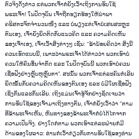
ຕົວຈິງດັ່ງກ່າວ ແຕ່ພວກເຈົ້າກໍຍັງເວົ້າເຖິງການຮັບໃຊ້
ພຣະເຈົ້າ! ໃນປັດຈຸບັນ ເຈົ້າຖືກຮຽກຮ້ອງໃຫ້ນໍາພາ
ຄຣິສຕະຈັກຈຳນວນໜຶ່ງ ແລະ ບໍ່ພຽງແຕ່ເຈົ້າບໍ່ເສຍສະຫຼະ
ຕົນເອງ, ເຈົ້າຍັງຍຶດຕິດກັບແນວຄິດ ແລະ ຄວາມຄິດເຫັນ
ຂອງເຈົ້າເອງ, ເຈົ້າເວົ້າສິ່ງຕ່າງໆ ເຊັ່ນ: “ຂ້ານ້ອຍຄິດວ່າ ສິ່ງນີ້
ຄວນເຮັດແບບນີ້, ເພາະວ່າພຣະເຈົ້າໄດ້ກ່າວວ່າ ພວກເຮົາບໍ່
ຄວນໃຫ້ຄົນອື່ນຈໍາກັດ ແລະ ໃນປັດຈຸບັນນີ້ ພວກເຮົາບໍ່ຄວນ
ເຊື່ອຟັງຢ່າງຫຼັບຫູຫຼັບຕາ”. ສະນັ້ນ ພວກເຈົ້າແຕ່ລະຄົນກໍເລີຍ
ຍຶດໝັ້ນກັບຄວາມຄິດເຫັນຂອງຕົນເອງ ແລະ ບໍ່ມີໃຜເຊື່ອຟັງ
ເຊິ່ງກັນແລະກັນເລີຍ. ເຖິງແມ່ນເຈົ້າຮູ້ຈັກຢ່າງຊັດເຈນວ່າ
ການຮັບໃຊ້ຂອງເຈົ້າມາເຖິງທາງຕັນ, ເຈົ້າກໍຍັງເວົ້າວ່າ “ຕາມ
ທີ່ຂ້າພະເຈົ້າເຫັນ, ຫົນທາງຂອງຂ້າພະເຈົ້າກໍບໍ່ໄດ້ໄກຈາກ
ຄວາມເປັນຈິງ. ຢ່າງໃດກໍຕາມ ພວກເຮົາແຕ່ລະຝ່າຍກໍມີ
ດ້ານຂອງໃຜລາວ: ທ່ານກໍເວົ້າກ່ຽວກັບການຮັບໃຊ້ຂອງທ່ານ