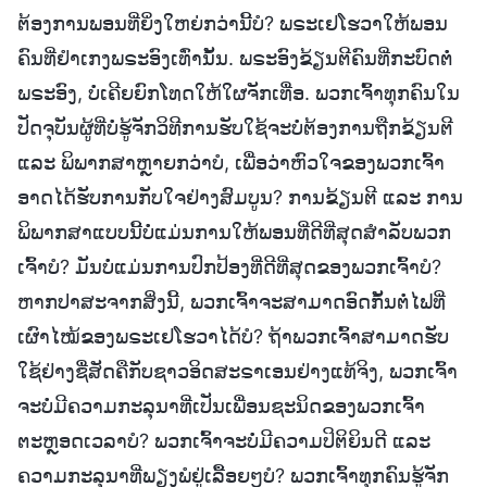
ຕ້ອງການພອນທີ່ຍິ່ງໃຫຍ່ກວ່ານີ້ບໍ? ພຣະເຢໂຮວາໃຫ້ພອນ
ຄົນທີ່ຢໍາເກງພຣະອົງເທົ່ານັ້ນ. ພຣະອົງຂ້ຽນຕີຄົນທີ່ກະບົດຕໍ່
ພຣະອົງ, ບໍ່ເຄີຍຍົກໂທດໃຫ້ໃຜຈັກເທື່ອ. ພວກເຈົ້າທຸກຄົນໃນ
ປັດຈຸບັນຜູ້ທີ່ບໍ່ຮູ້ຈັກວິທີການຮັບໃຊ້ຈະບໍ່ຕ້ອງການຖືກຂ້ຽນຕີ
ແລະ ພິພາກສາຫຼາຍກວ່າບໍ, ເພື່ອວ່າຫົວໃຈຂອງພວກເຈົ້າ
ອາດໄດ້ຮັບການກັບໃຈຢ່າງສົມບູນ? ການຂ້ຽນຕີ ແລະ ການ
ພິພາກສາແບບນີ້ບໍ່ແມ່ນການໃຫ້ພອນທີ່ດີທີ່ສຸດສຳລັບພວກ
ເຈົ້າບໍ? ມັນບໍ່ແມ່ນການປົກປ້ອງທີ່ດີທີ່ສຸດຂອງພວກເຈົ້າບໍ?
ຫາກປາສະຈາກສິ່ງນີ້, ພວກເຈົ້າຈະສາມາດອົດກັ້ນຕໍ່ໄຟທີ່
ເຜົາໄໝ້ຂອງພຣະເຢໂຮວາໄດ້ບໍ? ຖ້າພວກເຈົ້າສາມາດຮັບ
ໃຊ້ຢ່າງຊື່ສັດຄືກັບຊາວອິດສະຣາເອນຢ່າງແທ້ຈິງ, ພວກເຈົ້າ
ຈະບໍ່ມີຄວາມກະລຸນາທີ່ເປັນເພື່ອນຊະນິດຂອງພວກເຈົ້າ
ຕະຫຼອດເວລາບໍ? ພວກເຈົ້າຈະບໍ່ມີຄວາມປິຕິຍິນດີ ແລະ
ຄວາມກະລຸນາທີ່ພຽງພໍຢູ່ເລື້ອຍໆບໍ? ພວກເຈົ້າທຸກຄົນຮູ້ຈັກ