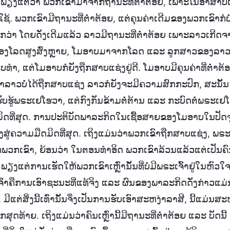
 ພຽງແຕ່ວ່າ ພວກເຂົາມາຈາກຖານະທີ່ຕໍ່າຕ້ອຍ, ເພາະໂນອາສາບແ
້. ພວກເຂົາມີຖານະທີ່ຕໍ່າຕ້ອຍ, ແຕ່ຄຸນຄ່າເດີມຂອງພວກເຂົາກໍບໍ່ໄດ
ູ້ຈັກວ່າ ໂດຍດັ່ງເດີມແລ້ວ ລາວມີຖານະທີ່ຕໍ່າຕ້ອຍ ເພາະລາວເກີ
ຂອງໂລດສູງສົ່ງຫຼາຍ, ໂມອາບມາຈາກໂລດ ແລະ ລູກສາວຂອງລາວ. 
ອບທຳ, ແຕ່ໂມອາບກໍຍັງຖືກສາບແຊ່ງຢູ່ດີ. ໂມອາບມີຄຸນຄ່າທີ່ຕໍ່າຕ້
່າລາວບໍ່ໄດ້ຖືກສາບແຊ່ງ ລາວກໍຍັງຈະມີຄວາມສົກກະປົກ, ສະນັ້ນ
ັບຮູ້ພຣະເຢໂຮວາ, ແຕ່ກົງກັນຂ້າມຕໍ່ຕ້ານ ແລະ ກະບົດຕໍ່ພຣະເຢໂ
ດມິດທີ່ສຸດ. ການປະຕິບັດພາລະກິດໃນເຊື້ອສາຍຂອງໂມອາບໃນປັດ
ົກລົງສູ່ຄວາມມືດມິດທີ່ສຸດ. ເຖິງແມ່ນວ່າພວກເຂົາຖືກສາບແຊ່ງ, ພຣະ
ພວກເຂົາ, ຍ້ອນວ່າ ໃນຕອນທຳອິດ ພວກເຂົາລ້ວນແລ້ວແຕ່ເປັນຄົ
ງແຕ່ການເຮັດໃຫ້ພວກເຂົາເຫຼົ່ານັ້ນທີ່ບໍ່ມີພຣະເຈົ້າຢູ່ໃນຫົວໃ
າຄືການເອົາຊະນະທີ່ແທ້ຈິງ ແລະ ຜົນຂອງພາລະກິດດັ່ງກ່າວແມ່ນສິ່
. ມີແຕ່ສິ່ງນີ້ເທົ່ານັ້ນຈຶ່ງເປັນການຮັບເອົາສະຫງ່າລາສີ, ນີ້ແມ່ນສະ
ສຸດທ້າຍ. ເຖິງແມ່ນວ່າຄົນເຫຼົ່ານີ້ມີຖານະທີ່ຕໍ່າຕ້ອຍ ແລະ ບັດ