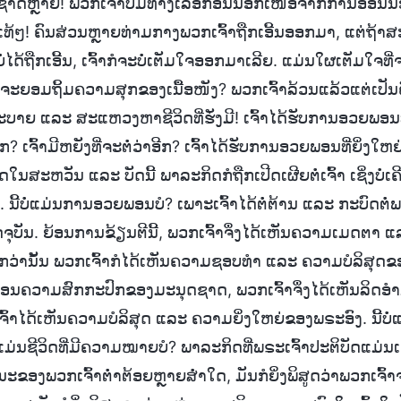
ຊາດຫຼາຍ! ພວກເຈົ້າບໍ່ມີທາງເລືອກອື່ນນອກເໜືອຈາກການອ່ອນນ
ຄ່າແທ້ໆ! ຄົນສ່ວນຫຼາຍທ່າມກາງພວກເຈົ້າຖືກເອີ້ນອອກມາ, ແຕ່ຖ້າ
ົ້າບໍ່ໄດ້ຖືກເອີ້ນ, ເຈົ້າກໍຈະບໍ່ເຕັມໃຈອອກມາເລີຍ. ແມ່ນໃຜເຕັມໃຈທີ່
ີ່ຈະຍອມຖິ້ມຄວາມສຸກຂອງເນື້ອໜັງ? ພວກເຈົ້າລ້ວນແລ້ວແຕ່ເປັນຄົ
 ແລະ ສະແຫວງຫາຊີວິດທີ່ຮັ່ງມີ! ເຈົ້າໄດ້ຮັບການອວຍພອນທີ່ຍ
າອີກ? ເຈົ້າມີຫຍັງທີ່ຈະຕໍ່ວ່າອີກ? ເຈົ້າໄດ້ຮັບການອວຍພອນທີ່ຍິ່ງໃ
ຸດໃນສະຫວັນ ແລະ ບັດນີ້ ພາລະກິດກໍຖືກເປີດເຜີຍຕໍ່ເຈົ້າ ເຊິ່ງບໍ່ເຄ
ີ້ບໍ່ແມ່ນການອວຍພອນບໍ? ເພາະເຈົ້າໄດ້ຕໍ່ຕ້ານ ແລະ ກະບົດຕໍ່ພຣະເ
ດຈຸບັນ. ຍ້ອນການຂ້ຽນຕີນີ້, ພວກເຈົ້າຈຶ່ງໄດ້ເຫັນຄວາມເມດຕາ
ໄປກວ່ານັ້ນ ພວກເຈົ້າກໍໄດ້ເຫັນຄວາມຊອບທຳ ແລະ ຄວາມບໍລິສຸດຂ
ຍ້ອນຄວາມສົກກະປົກຂອງມະນຸດຊາດ, ພວກເຈົ້າຈຶ່ງໄດ້ເຫັນລິດອຳ
ົ້າໄດ້ເຫັນຄວາມບໍລິສຸດ ແລະ ຄວາມຍິ່ງໃຫຍ່ຂອງພຣະອົງ. ນີ້ບໍ່ແ
ບໍ່ແມ່ນຊີວິດທີ່ມີຄວາມໝາຍບໍ? ພາລະກິດທີ່ພຣະເຈົ້າປະຕິບັດແມ
ະຂອງພວກເຈົ້າຕໍ່າຕ້ອຍຫຼາຍສໍ່າໃດ, ມັນກໍຍິ່ງພິສູດວ່າພວກເຈົ້