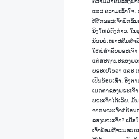
ຄວາມສຳຄັນຂອງພາລະກິ
ແລະ ຄວາມເຂົ້າໃຈ, 
ທີ່ຖືກພຣະເຈົ້າຍົກຂຶ
ຍິ່ງໃຫຍ່ດັ່ງກ່າວ. ໃ
ນ້ອຍບໍ່ເໝາະສົມສຳລັ
ໃຫຍ່ສຳລັບພຣະເຈົ້
ແຕ່ສະຖານະຂອງພວກເຂ
ພຣະເຢໂຮວາ ແລະ ເປໂ
ເປັນຮ້ອຍເທົ່າ. ອີ
ເມດຕາຂອງພຣະເຈົ້າຢ່
ພຣະເຈົ້າໄດ້ເລີຍ. ມ
ຈາກພຣະເຈົ້າກໍຍ້ອນກ
ຂອງພຣະເຈົ້າ? ເມື່ອ
ເຈົ້າພ້ອມທີ່ຈະມອບຄ