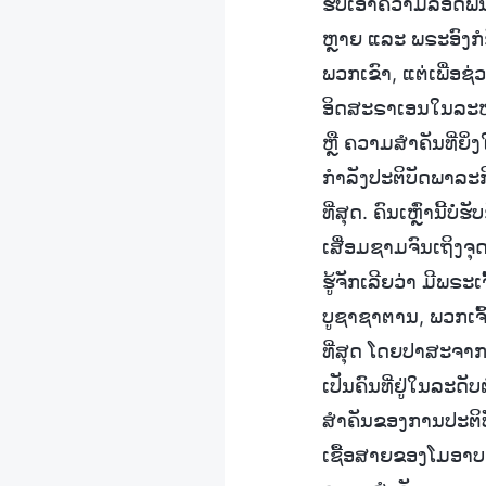
ຮັບເອົາຄວາມລອດພົ້ນ
ຫຼາຍ ແລະ ພຣະອົງກໍຮ
ພວກເຂົາ, ແຕ່ເພື່ອ
ອິດສະຣາເອນໃນລະຫວ່າ
ຫຼື ຄວາມສຳຄັນທີ່ຍິ
ກຳລັງປະຕິບັດພາລະກິດໃ
ທີ່ສຸດ. ຄົນເຫຼົ່ານີ້ບໍ
ເສື່ອມຊາມຈົນເຖິງຈຸ
ຮູ້ຈັກເລີຍວ່າ ມີພຣ
ບູຊາຊາຕານ, ພວກເຈົ້າບ
ທີ່ສຸດ ໂດຍປາສະຈາກອ
ເປັນຄົນທີ່ຢູ່ໃນລະດັ
ສຳຄັນຂອງການປະຕິບັ
ເຊື້ອສາຍຂອງໂມອາບ 