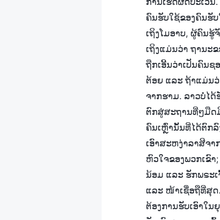
ການເຮັດຜິດປະເວນີ.
ຄົນຮັບໃຊ້ຂອງຄົນຮັບໃຊ
ເຖິງໂມອາບ, ຜູ້ຄົນຮ
ເຖິງແມ່ນວ່າ ຖານະ
ຖືກເອີ້ນວ່າເປັນຄົນຊ
ຕ້ອຍ ແລະ ຖ້າແມ່ນວ
ຈາກຮາມ. ລາວບໍ່ໄດ້ຮ
ຕົກສູ່ສະຖານທີ່ໆມື
ຄົນເຫຼົ່ານັ້ນທີ່ໄດ້ຕ
ເອົາສະຫງ່າລາສີຈາກ
ຫົວໃຈຂອງພວກເຂົາ; ພຽ
ນ້ອມ ແລະ ຮັກພຣະເຈົ້
ແລະ ໜ້າເຊື່ອຖືທີ່ສຸດ
ຕ້ອງການຮັບເອົາໃນຍຸກ