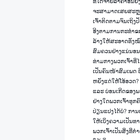
ທີ່ໄດ້ຈ່າຍລາຄາອັນຍິ
ຈະສາມາດເສຍສະຫຼະທຸ
ເຈົ້າຕິດຕາມຈົນເຖິງ
ອີງຕາມການກະທຳຂອງ
ລ້າງໃຫ້ສະອາດທັງໝົດ.
ສົມຄວນຢ່າງແນ່ນອນ!
ທ່າມກາງພວກເຈົ້າທີ່
ເປັນຄົນໜ້າສົມເພດ ທ
ຫຍັງແດ່ໃຫ້ໂອ້ອວດ?
ແລະ ບ່ອນເກີດຂອງພວກເ
ຢ່າງໃດພວກເຈົ້າທຸກຄ
ປ່ຽນແປງໄດ້ບໍ? ການ
ໃຫ້ເບິ່ງຄວາມເປັນທາ
ພວກເຈົ້າເປັນສິ່ງທີ່