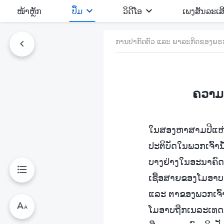
​ໜ້າຫຼັກ
ປຶ້ມ
ວິ​ດີ​ໂອ
ເພງສັນລະເສ
ການປາກົດຕົວ ແລະ ພາລະກິດຂອງພຣະເ
ຄວາມ
ໃນສອງຫາສາມປີແຫ່ງພ
ປະຕິບັດໃນພວກເຈົ້ານ
ບາງຢ່າງໃນອະນາຄົດ ແ
ເຊື້ອສາຍຂອງໂມອາບ, 
ແລະ ຕາຂອງພວກເຈົ້າກ
ໂມອາບຖືກເນລະເທດມາ