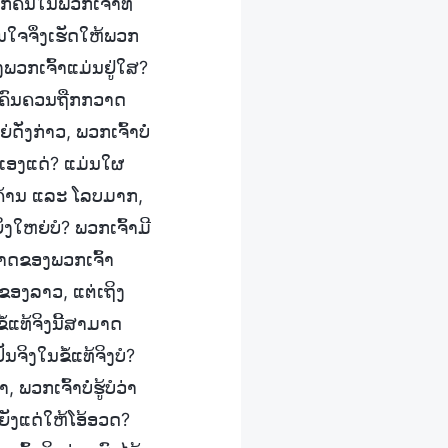
ັກຄົນໃນພວກເຈົ້າທີ່
ນໃຈຈຶ່ງເຮັດໃຫ້ພວກ
ງພວກເຈົ້າແມ່ນຢູ່ໃສ?
ຸກຄົນຄວນຖືກກວາດ
ັ່ງກ່າວ, ພວກເຈົ້າບໍ່
າເອງແດ່? ແມ່ນໃຜ
ີ້ຄ້ານ ແລະ ໂລບມາກ,
ງໃຫຍ່ບໍ? ພວກເຈົ້າມີ
ຊາດຂອງພວກເຈົ້າ
າຍຂອງລາວ, ແຕ່ເຖິງ
ໍ້ແທ້ຈິງນີ້ສາມາດ
ຈິງໃນຂໍ້ແທ້ຈິງບໍ?
ວກເຈົ້າບໍ່ຮູ້ບໍວ່າ
ຫຍັງແດ່ໃຫ້ໂອ້ອວດ?