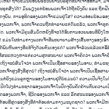
່ງໃຫຍ່! ຖ້າບໍ່ແມ່ນຍ້ອນພຣະວິນຍານບໍລິສຸດທີ່ນໍາເຈົ້າອອກມາ, ມີຈ
ກສິ່ງໄດ້? ມັນພຽງແຕ່ຍ້ອນພວກເຈົ້າໄດ້ຖືກບັງຄັບ ແລະ ຖືກຝື
ປັດຈຸບັນ. ການອຸທິດຂອງພວກເຈົ້າແມ່ນຢູ່ໃສ? ຄວາມອ່ອນນ້ອມຂອ
ພວກເຈົ້າ, ພວກເຈົ້າຄວນຖືກທຳລາຍແຕ່ດົນແລ້ວ, ພວກເຈົ້າທ
 ພວກເຈົ້າມີຄຸນສົມບັດຫຍັງທີ່ຈະໄດ້ຮັບການອວຍພອນທີ່ຍິ່ງໃຫຍ່ດ
 ແມ່ນໃຜທ່າມກາງພວກເຈົ້າທີ່ພະຍາຍາມສ້າງເສັ້ນທາງຂອງເຂົ
ໄດ້ພົບຫົນທາງທີ່ແທ້ຈິງດ້ວຍຕົນເອງແດ່? ພວກເຈົ້າລ້ວນແລ້ວແຕ່ຂ
ີ່ສະແຫວງຫາແຕ່ຄວາມສຸກສະບາຍ! ພວກເຈົ້າຄິດວ່າ ພວກເຈົ້າຍິ່
 ເຖິງຈະບໍ່ສົນໃຈວ່າ ພວກເຈົ້າເປັນເຊື້ອສາຍຂອງໂມອາບ, ທຳມະ
ຈົ້າສູງສົ່ງທີ່ສຸດບໍ? ເຖິງຈະບໍ່ສົນໃຈວ່າ ພວກເຈົ້າເປັນເຊື້ອສ
ົນກໍຍັງແມ່ນລູກຫຼານຂອງໂມອາບຢູ່ດີບໍ່ແມ່ນບໍ? ຄວາມເປັນຈິງໃນຂ
ເປີດໂປງທຳມະຊາດຂອງພວກເຈົ້າໃນປັດຈຸບັນຄັດຄ້ານກັບຄວາມເປັນ
ດຂອງພວກເຈົ້າ, ຊີວິດຂອງພວກເຈົ້າ ແລະ ລັກສະນະຂອງພວກເຈົ້າ, ພ
ຕໍ່າຕ້ອຍທີ່ສຸດຂອງສິ່ງທີ່ຕໍ່າຕ້ອຍທ່າມກາງມະນຸດຊາດ? ພວກເຈົ້າມີ