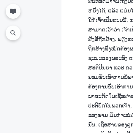
ສືບທອດມາຈົນເຖິງປັດ
ຫຍັງໄດ້, ແລ້ວ ແມ່
ໃຫ້ເຈົ້າເປັນແບບນີ້,
ສາມາດເວົ້າວ່າ ເຈົ້າ
ສິ່ງທີ່ຖືກສ້າງ. ພຽງແຕ
ຖືກສ້າງທັງໝົດຕ້ອງ
ຊະນະຂອງພຣະອົງ ແລ
ສະຕິປັນຍາ ແລະ ຄວາມ
ຍອມຮັບເອົາການພິພາກ
ຕ້ອງການຮັບເອົາການພ
ພາລະກິດໃນເຊື້ອສາຍຂ
ປະຕິບັດໃນພວກເຈົ້າ,
ຂອງຮາມ ມັນກໍຈະບໍ່
ນັ້ນ. ເຊື້ອສາຍຂອງ