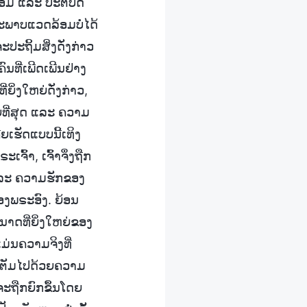
້ອມ ແລະ ປະຕິບັດ
ສະພາບແວດລ້ອມບໍ່ໄດ້
ຈະປະຖິ້ມສິ່ງດັ່ງກ່າວ
ນທີ່ເພີດເພີນຢ່າງ
ິ່ງໃຫຍ່ດັ່ງກ່າວ,
ຫຍ່ທີ່ສຸດ ແລະ ຄວາມ
ີຍເຮັດແບບນີ້ເທິງ
ຈົ້າ, ເຈົ້າຈຶ່ງຖືກ
 ແລະ ຄວາມຮັກຂອງ
ອງພຣະອົງ. ຍ້ອນ
ນາດທີ່ຍິ່ງໃຫຍ່ຂອງ
ມ່ນຄວາມຈິງທີ່
່ນເຕັມໄປດ້ວຍຄວາມ
າຈະຖືກຍົກຂຶ້ນໂດຍ