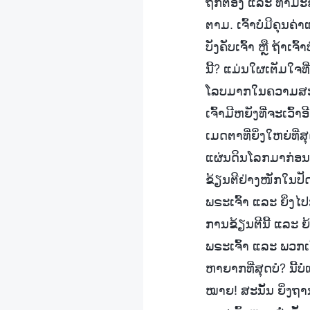
ຖືກຕ້ອງ ແລະ ທໍາມະ
ຕາມ. ເຈົ້າບໍ່ມີຄຸນ
ບັງຄັບເຈົ້າ ຫຼື ຖ້າເຈ
ນີ້? ແມ່ນໃຜເຕັມໃຈທ
ໂລບມາກໃນຄວາມສະບາຍ
ເຈົ້າມີຫຍັງທີ່ຈະເວົ້
ເມດຕາທີ່ຍິ່ງໃຫຍ່ທີ່ສ
ແຜ່ນດິນໂລກມາກ່ອນ. ນ
ຂ້ຽນຕີຢ່າງໜັກໃນປັ
ພຣະເຈົ້າ ແລະ ຍິ່ງ
ການຂ້ຽນຕີນີ້ ແລະ 
ພຣະເຈົ້າ ແລະ ພວກເຈ
ຫາຍາກທີ່ສຸດບໍ? ນີ້
ໝາຍ! ສະນັ້ນ ຍິ່ງຖານ