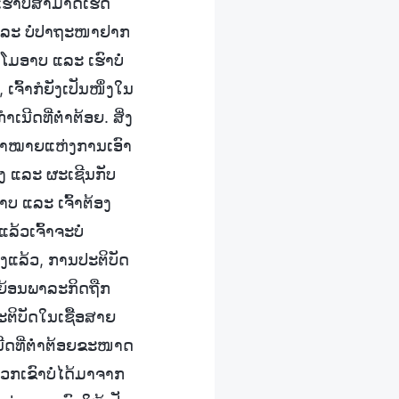
ຮົາບໍ່ສາມາດເຮັດ
າ ແລະ ບໍ່ປາຖະໜາຢາກ
ອງໂມອາບ ແລະ ເຮົາບໍ່
ເຈົ້າກໍຍັງເປັນໜຶ່ງໃນ
ຳເນີດທີ່ຕໍ່າຕ້ອຍ. ສິ່ງ
ປົ້າໝາຍແຫ່ງການເອົາ
ງ ແລະ ຜະເຊີນກັບ
າບ ແລະ ເຈົ້າຕ້ອງ
້ວເຈົ້າຈະບໍ່
ິງແລ້ວ, ການປະຕິບັດ
. ຍ້ອນພາລະກິດຖືກ
ະຕິບັດໃນເຊື້ອສາຍ
ີດທີ່ຕໍ່າຕ້ອຍຂະໜາດ
ວກເຂົາບໍ່ໄດ້ມາຈາກ