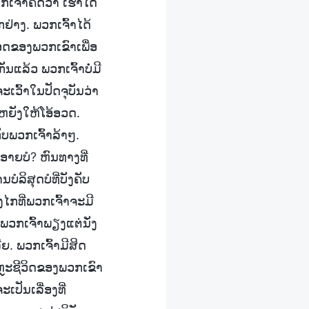
ກເຈົ້າຄິດວ່າ ເຮົາໄດ້
ຢ່າງ. ພວກເຈົ້າໄດ້
ືອດຂອງພວກເຂົາເພື່ອ
ນແລ້ວ ພວກເຈົ້າບໍ່ມີ
ະເວົ້າໃນປັດຈຸບັນວ່າ
ີຫຍັງໃຫ້ໂອ້ອວດ.
ັບພວກເຈົ້າລ້າໆ.
ບອາຍບໍ? ຫົນທາງທີ່
ບໍລິສຸດບໍທີ່ບັງຄັບ
ກທີ່ພວກເຈົ້າຈະມີ
ເຈົ້າພຽງແຕ່ນັ່ງ
ຍ. ພວກເຈົ້າມີສິດ
ສະຫຼະຊີວິດຂອງພວກເຂົາ
ເປັນເລື່ອງທີ່