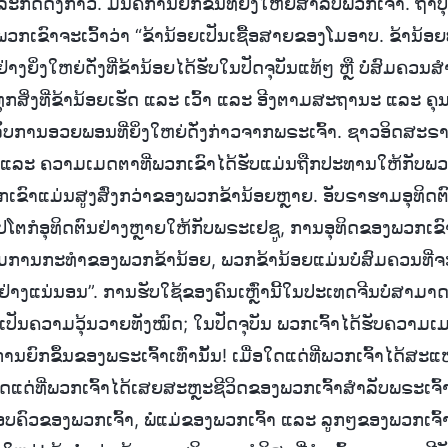
ດດັ່ງກ່າວ. ມັນຄືການຍົກຂຶ້ນທີ່ຍິ່ງໃຫຍ່ສຳລັບພວກເຈົ້າ. ຖ້າບ
ພວກເຂົາຈະເວົ້າວ່າ “ຂ້ານ້ອຍເປັນເຊື້ອສາຍຂອງໂມອາບ. ຂ້ານ້ອ
້ນຢ່າງຍິ່ງໃຫຍ່ດັ່ງທີ່ຂ້ານ້ອຍໄດ້ຮັບໃນປັດຈຸບັນແທ້ໆ ຫຼື ບໍ່ສົມຄ
ນທຸກສິ່ງທີ່ຂ້ານ້ອຍເຮັດ ແລະ ເວົ້າ ແລະ ອີງຕາມສະຖານະ ແລະ ຄຸ
ບການອວຍພອນທີ່ຍິ່ງໃຫຍ່ດັ່ງກ່າວຈາກພຣະເຈົ້າ. ຊາວອິດສະຣາເ
າ ແລະ ຄວາມເມດຕາທີ່ພວກເຂົາໄດ້ຮັບແມ່ນຖືກປະທານໃຫ້ກັບພວ
ົາແມ່ນສູງສົ່ງກວ່າຂອງພວກຂ້ານ້ອຍຫຼາຍ. ອັບຣາຮາມອຸທິດຕົ
ຕກໍອຸທິດຕົນຢ່າງຫຼາຍໃຫ້ກັບພຣະເຢຊູ, ການອຸທິດຂອງພວກເຂົ
ງຕາມການກະທຳຂອງພວກຂ້ານ້ອຍ, ພວກຂ້ານ້ອຍແມ່ນບໍ່ສົມຄວນທີ່
າງແນ່ນອນ”. ການຮັບໃຊ້ຂອງຄົນເຫຼົ່ານີ້ໃນປະເທດຈີນບໍ່ສາມາດຖື
ັນເປັນຄວາມວຸ້ນວາຍທັງໝົດ; ໃນປັດຈຸບັນ ພວກເຈົ້າໄດ້ຮັບຄວາມ
ານຍົກຂຶ້ນຂອງພຣະເຈົ້າເທົ່ານັ້ນ! ເມື່ອໃດແດ່ທີ່ພວກເຈົ້າໄດ້
ໃດແດ່ທີ່ພວກເຈົ້າໄດ້ເສຍສະຫຼະຊີວິດຂອງພວກເຈົ້າສຳລັບພຣະເຈົ້າ
ອບຄົວຂອງພວກເຈົ້າ, ພໍ່ແມ່ຂອງພວກເຈົ້າ ແລະ ລູກໆຂອງພວກເຈົ້າ