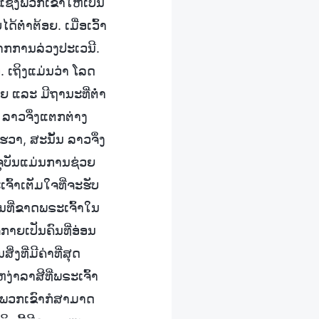
ຊ່ງພວກເຂົາໃຫ້ເປັນ
້ຕໍ່າຕ້ອຍ. ເມື່ອເວົ້າ
ດຈາກການລ່ວງປະເວນີ.
ເຖິງແມ່ນວ່າ ໂລດ
ອຍ ແລະ ມີຖານະທີ່ຕໍ່າ
 ລາວຈຶ່ງແຕກຕ່າງ
ຮວາ, ສະນັ້ນ ລາວຈຶ່ງ
ຈຸບັນແມ່ນການຊ່ວຍ
ເຈົ້າເຕັມໃຈທີ່ຈະຮັບ
ນທີ່ຂາດພຣະເຈົ້າໃນ
ຈກາຍເປັນຄົນທີ່ອ່ອນ
ງທີ່ມີຄ່າທີ່ສຸດ
ຫງ່າລາສີທີ່ພຣະເຈົ້າ
ນີ້ ພວກເຂົາກໍສາມາດ