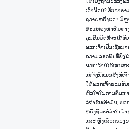
ໃຫ້ເບິ່ງຖານະຂອງພວກເຈ
ເວົ້າຜິດບໍ? ອັບຣາຮ
ຖວາຍຫຍັງແດ່? ມີຫຼາ
ສະແຫວງຫາຫົນທາງທີ່ແ
ຄຸນສົມບັດທີ່ຈະໄດ້ຮັ
ພວກເຈົ້າເປັນເຊື້ອສາ
ຄວາມລອດພົ້ນທີ່ຍິ່ງໃ
ພວກເຈົ້າບໍ່ໄດ້ເສຍສະ
ແທ້ຈິງນີ້ແມ່ນສິ່ງທີ
ໃຫ້ພວກເຈົ້າຍອມຮັບ
ຫົວໃຈໃນການຄົ້ນຫ
ລໍຖ້າຮັບເອົາມັນ; ພ
ຫຍັງທີ່ຈະຕໍ່ວ່າ? ເຈ
ແລະ ຫຼັ່ງເລືອດຂອງພວ