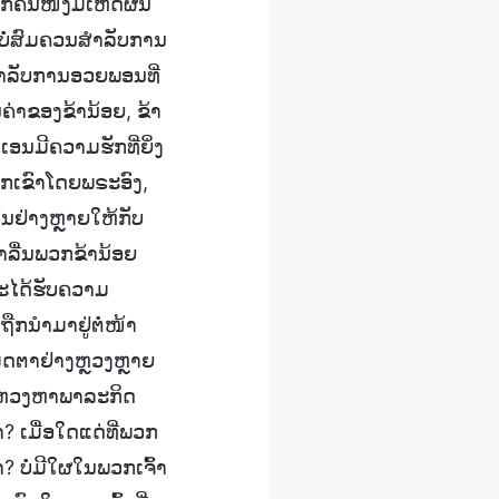
ຸກຄົນໜຶ່ງມີເຫດຜົນ
ຍບໍ່ສົມຄວນສຳລັບການ
ວນສຳລັບການອວຍພອນທີ່
ນຄ່າຂອງຂ້ານ້ອຍ, ຂ້າ
ອນມີຄວາມຮັກທີ່ຍິ່ງ
ກເຂົາໂດຍພຣະອົງ,
ນຢ່າງຫຼາຍໃຫ້ກັບ
າລື່ນພວກຂ້ານ້ອຍ
ຈະໄດ້ຮັບຄວາມ
ກນໍາມາຢູ່ຕໍ່ໜ້າ
ເມດຕາຢ່າງຫຼວງຫຼາຍ
ສະແຫວງຫາພາລະກິດ
? ເມື່ອໃດແດ່ທີ່ພວກ
? ບໍ່ມີໃຜໃນພວກເຈົ້າ