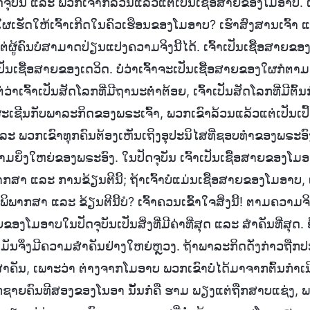
ຈຸບັນ ແລະ ພວກເຈົ້າກໍລ້ວນແລ້ວແຕ່ເປັນເຊື້ອສາຍຂອງໂມອາບ. ເ
ນໃຜເຮັດໃຫ້ເຈົ້າເກີດໃນຄົວເຮືອນຂອງໂມອາບ? ເຮົາສົງສານເຈົ້
 ແຕ່ຜູ້ຄົນບໍ່ສາມາດປ່ຽນແປງຄວາມຈິງນີ້ໄດ້. ເຈົ້າເປັນເຊື້ອສາຍຂ
ເປັນເຊື້ອສາຍຂອງເດວິດ. ບໍ່ວ່າເຈົ້າຈະເປັນເຊື້ອສາຍຂອງໃຜກໍຕາມ, 
່ວ່າເຈົ້າເປັນສັດໂລກທີ່ມີຖານະຕໍ່າຕ້ອຍ, ເຈົ້າເປັນສັດໂລກທີ່ມີຕົ້ນກ
ຜະເຊີນກັບພາລະກິດຂອງພຣະເຈົ້າ, ພວກເຂົາລ້ວນແລ້ວແຕ່ເປັນເ
ະ ພວກເຂົາທຸກຄົນຕ້ອງເຫັນເຖິງອຸປະນິໄສທີ່ຊອບທຳຂອງພຣະອົ
ຍິ່ງໃຫຍ່ຂອງພຣະອົງ. ໃນປັດຈຸບັນ ເຈົ້າເປັນເຊື້ອສາຍຂອງໂມອ
ສາ ແລະ ການຂ້ຽນຕີນີ້; ຖ້າເຈົ້າບໍ່ແມ່ນເຊື້ອສາຍຂອງໂມອາບ, ແລ
ິພາກສາ ແລະ ຂ້ຽນຕີນີ້ບໍ? ເຈົ້າຄວນເຂົ້າໃຈສິ່ງນີ້! ຕາມຄວາມຈ
ອງໂມອາບໃນປັດຈຸບັນເປັນສິ່ງທີ່ມີຄ່າທີ່ສຸດ ແລະ ສຳຄັນທີ່ສຸດ
 ມັນຈຶ່ງມີຄວາມສຳຄັນຢ່າງໃຫຍ່ຫຼວງ. ຖ້າພາລະກິດດັ່ງກ່າວຖືກປ
ສຳຄັນ, ເພາະວ່າ ຕ່າງຈາກໂມອາບ ພວກເຂົາບໍ່ໄດ້ມາຈາກຕົ້ນກຳເນ
ລູກຊາຍຄົນທີສອງຂອງໂນອາ ນັ້ນກໍຄື ຮາມ ພຽງແຕ່ຖືກສາບແຊ່ງ, ພ