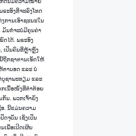
ລະກິດນີ້ມີຄວາມໝາຍ
ພຣະອົງທີ່ຈະລົງໂທດ
ດແຫ່ງການເອົາຊະນະໃນ
ັນກໍຈະບໍ່ມີຄຸນຄ່າ
ໝົດໄດ້. ພຣະອົງ
ປັນຄົນທີ່ຫຼ້າຫຼັງ
ຼົ່ານີ້ຖືກຊາຕານເຮັດໃຫ້
ຫ້ຕາບອດ ແລະ ບໍ່
ວແຕ່ບູຊາພະທຽມ ແລະ
ກເນື້ອໜັງທີ່ຕໍ່າຕ້ອຍ
ກັນ. ພວກເຈົ້າຍັງ
ື່ອ. ນີ້ແມ່ນຄວາມ
ຈຸບັນ ເຊິ່ງເປັນ
ເພື່ອເປີດເຜີຍ