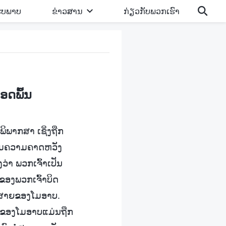
ູບພາບ
ຂ່າວສານ
ກ່ຽວກັບພວກເຮົາ
ດພົ້ນ
ິພາກສາ ເຊິ່ງຖືກ
ຖິ້ມຄວາມຄາດຫວັງ
່າ ພວກເຈົ້າເປັນ
ກຂອງພວກເຈົ້າບິດ
ື້ອສາຍຂອງໂມອາບ.
ານຂອງໂມອາບແມ່ນຖືກ