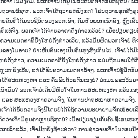
ົ້າໃນສັງຄົມ. ພວກເຈົ້າບໍ່ໄດ້ຢູ່ໃນລະດັບທີ່ຕໍ່າຕ້ອຍທີ່ສຸດບໍ? ພວ
າມຖວາຍອີຊາກ. ພວກເຈົ້າໄດ້ຖວາຍຫຍັງແດ່? ໂຢບຖວາຍທຸກສິ່ງທຸກ
ຍຄົນທີ່ໄດ້ມອບຊີວິດຂອງພວກເຂົາ, ກົ້ມຫົວພວກເຂົາລົງ, ຫຼັ່ງເລ
ທ້ຈິງ. ພວກເຈົ້າໄດ້ຈ່າຍລາຄາດັ່ງກ່າວແລ້ວບໍ? ເມື່ອປຽບທຽບກັ
ບຄວາມເມດຕາທີ່ຍິ່ງໃຫຍ່ດັ່ງກ່າວເລີຍ, ແລ້ວມັນຜິດພວກເຈົ້າບໍ ທີ່ຈ
ຍຂອງໂມອາບ? ຢ່າເຫັນຕົນເອງເປັນຄົນສູງສົ່ງເກີນໄປ. ເຈົ້າບໍ່ໄດ້ມ
ຫຍ່ດັ່ງກ່າວ, ຄວາມເມດຕາທີ່ຍິ່ງໃຫຍ່ດັ່ງກ່າວ ແມ່ນຖືກມອບໃຫ້ກ
ຫຼະຫຍັງເລີຍ, ແຕ່ໄດ້ຮັບຄວາມເມດຕາລ້າໆ. ພວກເຈົ້າບໍ່ຮູ້ສຶກອັ
່ເຈົ້າໄດ້ສະແຫວງຫາ ແລະ ຄົ້ນພົບດ້ວຍຕົນເອງບໍ? ບໍ່ແມ່ນພຣະວິນຍານ
ເອົາມັນ? ພວກເຈົ້າບໍ່ເຄີຍມີຫົວໃຈໃນການສະແຫວງຫາ ແລ້ວແຮງໄ
າ ແລະ ສະແຫວງຫາຄວາມຈິງ, ໃນການປາຖະໜາຫາຄວາມຈິງ. ພວກ
ວກເຈົ້າໄດ້ຮັບຄວາມຈິງນີ້ໂດຍບໍ່ໄດ້ໃຊ້ຄວາມພະຍາຍາມຈັກໜ້ອຍເລີ
ົ້າຄິດວ່າເຈົ້າມີຄຸນຄ່າຫຼາຍທີ່ສຸດບໍ? ເມື່ອປຽບທຽບກັບຄົນທີ່ເສຍ
ກເຂົາແລ້ວ, ເຈົ້າມີຫຍັງທີ່ຈະຕໍ່ວ່າ? ການທຳລາຍເຈົ້າໃນຕອນນີ້ຈະ