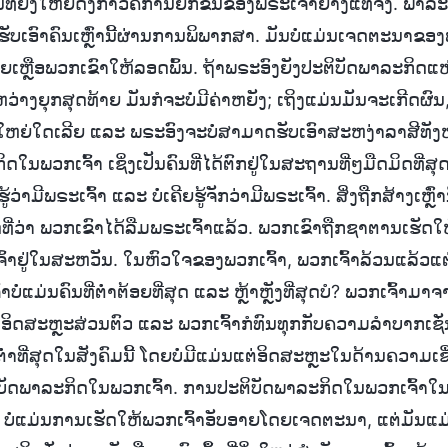
ທີ່ຍິ່ງໃຫຍ່ດັ່ງກ່າວຄືການຍົກຂຶ້ນຂອງພຣະເຈົ້າຢ່າງແທ້ຈິງ. ພາ
ັບເອົາຄົນເຫຼົ່ານີ້ຜ່ານການພິພາກສາ. ມັນບໍ່ແມ່ນເຈດຕະນາຂອງ
ຊ່ວຍເຫຼືອພວກເຂົາໃຫ້ລອດພົ້ນ. ຖ້າພຣະອົງຍັງປະຕິບັດພາລະກິ
ງຍຸກສຸດທ້າຍ ມັນກໍຈະບໍ່ມີຄ່າຫຍັງ; ເຖິງແມ່ນມັນຈະເກີດຜົນ, ມ
່ງໃຫຍ່ໃດເລີຍ ແລະ ພຣະອົງຈະບໍ່ສາມາດຮັບເອົາສະຫງ່າລາສີທັງ
ນພວກເຈົ້າ ເຊິ່ງເປັນຄົນທີ່ໄດ້ຕົກຢູ່ໃນສະຖານທີ່ໆມືດມິດທີ່ສຸດ, ເ
່ຮັບຮູ້ວ່າມີພຣະເຈົ້າ ແລະ ບໍ່ເຄີຍຮູ້ຈັກວ່າມີພຣະເຈົ້າ. ສິ່ງຖືກສ້າງເຫ
ດທີ່ວ່າ ພວກເຂົາໄດ້ລືມພຣະເຈົ້າແລ້ວ. ພວກເຂົາຖືກຊາຕານເຮັດໃ
ະເຈົ້າຢູ່ໃນສະຫວັນ. ໃນຫົວໃຈຂອງພວກເຈົ້າ, ພວກເຈົ້າລ້ວນແລ້
ໍ່ແມ່ນຄົນທີ່ຕໍ່າຕ້ອຍທີ່ສຸດ ແລະ ຫຼ້າຫຼັງທີ່ສຸດບໍ? ພວກເຈົ້າມາຈາ
ິດສະຫຼະສ່ວນຕົວ ແລະ ພວກເຈົ້າກໍທົນທຸກກັບຄວາມລໍາບາກເຊັ່ນ
ບຕໍ່າທີ່ສຸດໃນສັງຄົມນີ້ ໂດຍບໍ່ມີແມ່ນແຕ່ອິດສະຫຼະໃນດ້ານຄວາມເຊ
ດພາລະກິດໃນພວກເຈົ້າ. ການປະຕິບັດພາລະກິດໃນພວກເຈົ້າໃນປັດ
ບໍ່ແມ່ນການເຮັດໃຫ້ພວກເຈົ້າອັບອາຍໂດຍເຈດຕະນາ, ແຕ່ມັນແມ່ນ