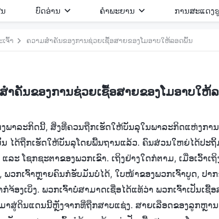
ີນ
ບົດອ່ານ
ຄຳພະຍານ
ການສະແດງຮ
ຈົ້າ
ຄວາມສຳຄັນຂອງການຊ່ວຍເຊື້ອສາຍຂອງໂມອາບໃຫ້ລອດພົ້ນ
ສຳຄັນຂອງການຊ່ວຍເຊື້ອສາຍຂອງໂມອາບໃຫ້ລອ
າລະກິດນີ້, ສິ່ງທີ່ຄວນຖືກເຮັດໃຫ້ບັນລຸໃນພາລະກິດແຫ່ງການພ
ັ້ນ ໄດ້ຖືກເຮັດໃຫ້ບັນລຸໂດຍພື້ນຖານແລ້ວ. ຄົນສ່ວນໃຫຍ່ໄດ້ປະ
ລະ ໂຊກຊະຕາຂອງພວກເຂົາ. ເຖິງຢ່າງໃດກໍຕາມ, ເມື່ອເວົ້າເຖິງວ
ພວກເຈົ້າຫຼາຍຄົນກໍຮັບມັນບໍ່ໄດ້, ໃບໜ້າຂອງພວກເຈົ້າບູດ, ປາ
ໍຈ້ອງເບິ່ງ. ພວກເຈົ້າບໍ່ສາມາດເຊື່ອໄດ້ແທ້ວ່າ ພວກເຈົ້າເປັນເຊ
ສູ່ດິນແດນນີ້ຫຼັງຈາກທີ່ຖືກສາບແຊ່ງ. ສາຍເລືອດຂອງລູກຫຼ