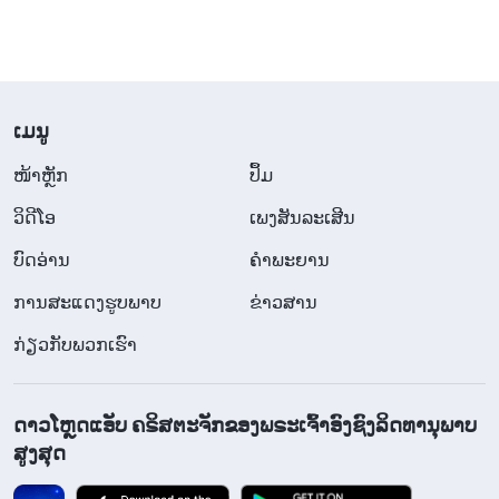
ຕ້ອງຖືກຂັບໄລ່. ຫຼັງຈາກທີ່ໄດ້ຍິນອ້າຍເອື້ອຍນ້ອງຫຼາຍໆຄົນ
ເວົ້າວ່າ ລາວຄວນຖືກຂັບໄລ່ອອກຈາກຄຣິດຕະຈັກ, ຂ້ອຍ
ຮູ້ສຶກຂັດແຍ່ງຫຼາຍ: ຈາກການແນມເບິ່ງພຶດຕິກຳຂອງລາວ,
​ເມ​ນູ
ຂ້ອຍສາມາດເຫັນໄດ້ວ່າລາວເປັນຄົນຊົ່ວແທ້ໆ ແລະ ຄວນ
ຖືກໄລ່ອອກ, ແຕ່ລາວເປັນນ້ອງເມຍຂອງຂ້ອຍ ແລະ ພໍ່ເຖົ້າ
​ໜ້າຫຼັກ
ປຶ້ມ
ແມ່ເຖົ້າຂອງຂ້ອຍກໍ່ປະຕິບັດຕໍ່ຂ້ອຍເປັນຢ່າງດີ ແລະ ເປັນ
ວິ​ດີ​ໂອ
ເພງສັນລະເສີນ
ຫ່ວງເປັນໃຍຕໍ່ຄອບຄົວຂອງຂ້ອຍຫຼາຍ. ຖ້າພວກເຂົາຮຽນຮູ້
ບົດອ່ານ
ຄຳພະຍານ
ວ່າຂ້ອຍລົງຄະແນນໃຫ້ໄລ່ຮານບິງອອກ, ແລ້ວພວກເຂົາຈະບໍ່
ການສະແດງຮູບພາບ
ຂ່າວສານ
ຄິດບໍວ່າຂ້ອຍບໍ່ມີຄວາມເມດຕາ, ບໍ່ກະຕັນຍູ ແລະ ບໍ່ຮູ້ບຸນຄຸນ
ກ່ຽວກັບພວກເຮົາ
ຕໍ່ຄອບຄົວ? ຂ້ອຍຈະສາມາດຜະເຊີນໜ້າກັບຄອບຄົວທາງ
ເມຍຂອງຂ້ອຍຫຼັງຈາກທີ່ເຮັດສິ່ງນີ້ໄດ້ແນວໃດ? ແຕ່ໃນຖານະ
ເປັນຜູ້ນຳຄຣິດຕະຈັກ, ຖ້າຂ້ອຍບໍ່ໄດ້ເຮັດຕາມຫຼັກການ,
ດາວໂຫຼດແອັບ ຄຣິສຕະຈັກຂອງພຣະເຈົ້າອົງຊົງລິດທານຸພາບ
ສູງສຸດ
ຮູ້ຈັກເປັນຢ່າງດີວ່າມີຄົນຊົ່ວໃນຄຣິດຕະຈັກແຕ່ບໍ່ໄລ່ລາວອອກ
ແລະ ຖ້າຂ້ອຍສືບຕໍ່ອະນຸຍາດໃຫ້ຄົນຊົ່ວລົບກວນຊີວິດຂອງ