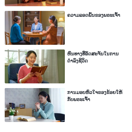
ພຽງແຕ່ມີອຸປະນິໄສທີ່ເສື່ອມຊາມແບບຊາຕານ ແຕ່
ຄວາມລອດພົ້ນຂອງພຣະເຈົ້າ
ທຳມະຊາດຂອງພວກເຂົາຍັງຊົ່ວຮ້າຍຫຼາຍອີກດ້ວຍ. ຄຳເວົ້າ
ແລະ ການກະທຳຂອງພວກເຂົາບໍ່ພຽງແຕ່ເປີດເຜີຍອຸປະນິໄສ
ທີ່ເສື່ອມຊາມແບບຊາຕານ; ຍິ່ງໄປກວ່ານັ້ນ ຜູ້ຄົນເຫຼົ່ານີ້ແມ່ນ
ຊາຕານທີ່ຊົ່ວຮ້າຍຕົວຈິງ. ພຶດຕິກຳຂອງພວກເຂົາຂັດຂວາງ
ຫົນທາງທີ່ອັດສະຈັນໃນການ
ແລະ ລົບກວນພາລະກິດຂອງພຣະເຈົ້າ, ມັນເຮັດໃຫ້ທາງເຂົ້າ
ດຳລົງຊີວິດ
ສູ່ຊີວິດຂອງອ້າຍເອື້ອຍນ້ອງອ່ອນແອລົງ ແລະ ມັນທໍາລາຍ
ຊີວິດທີ່ປົກກະຕິໃນຄຣິສຕະຈັກ. ບໍ່ໄວກໍຊ້າ ໝາປ່າເຫຼົ່ານີ້ທີ່
ສວມໃສ່ເສື້ອຜ້າຂອງແກະຈະຖືກກໍາຈັດອອກ; ທັດສະນະ
ການມອບຫົວໃຈຂອງຂ້ອຍໃຫ້
ຄະຕິທີ່ຮຸນແຮງ ແລະ ທັດສະນະຄະຕິແຫ່ງການປະຕິເສດ
ກັບພຣະເຈົ້າ
ແມ່ນຄວນຖືກນໍາໃຊ້ຕໍ່ລູກສະໝຸນເຫຼົ່ານີ້ຂອງຊາຕານ. ພຽງ
ແຕ່ສິ່ງນີ້ເທົ່ານັ້ນຈຶ່ງເປັນການຢືນຢູ່ຂ້າງພຣະເຈົ້າ ແລະ ຜູ້ທີ່ບໍ່
ສາມາດເຮັດແບບນັ້ນກໍກິ້ງເກືອກຢູ່ໜອງຕົມກັບຊາຕານ
”
(ພຣະທຳ, ເຫຼັ້ມທີ 1. ການປາກົດຕົວ ແລະ ພາລະກິດຂອງພຣະເຈົ້າ.