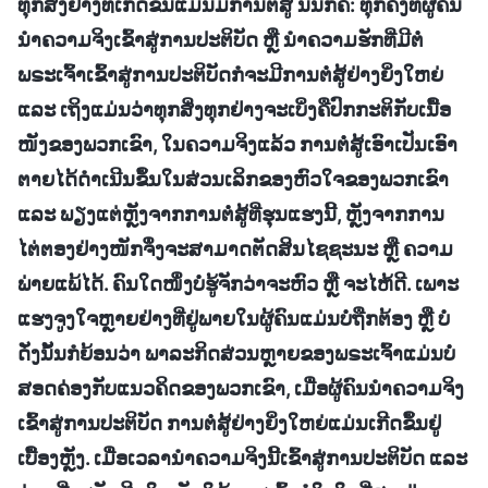
ທຸກສິ່ງຢ່າງທີ່ເກີດຂຶ້ນແມ່ນມີການຕໍ່ສູ້ ນັ້ນກໍຄື: ທຸກຄັ້ງທີ່ຜູ້ຄົນ
ນໍາຄວາມຈິງເຂົ້າສູ່ການປະຕິບັດ ຫຼື ນໍາຄວາມຮັກທີ່ມີຕໍ່
ພຣະເຈົ້າເຂົ້າສູ່ການປະຕິບັດກໍຈະມີການຕໍ່ສູ້ຢ່າງຍິ່ງໃຫຍ່
ແລະ ເຖິງແມ່ນວ່າທຸກສິ່ງທຸກຢ່າງຈະເບິ່ງຄືປົກກະຕິກັບເນື້ອ
ໜັງຂອງພວກເຂົາ, ໃນຄວາມຈິງແລ້ວ ການຕໍ່ສູ້ເອົາເປັນເອົາ
ຕາຍໄດ້ດໍາເນີນຂຶ້ນໃນສ່ວນເລິກຂອງຫົວໃຈຂອງພວກເຂົາ
ແລະ ພຽງແຕ່ຫຼັງຈາກການຕໍ່ສູ້ທີ່ຮຸນແຮງນີ້, ຫຼັງຈາກການ
ໄຕ່ຕອງຢ່າງໜັກຈຶ່ງຈະສາມາດຕັດສິນໄຊຊະນະ ຫຼື ຄວາມ
ພ່າຍແພ້ໄດ້. ຄົນໃດໜຶ່ງບໍ່ຮູ້ຈັກວ່າຈະຫົວ ຫຼື ຈະໄຫ້ດີ. ເພາະ
ແຮງຈູງໃຈຫຼາຍຢ່າງທີ່ຢູ່ພາຍໃນຜູ້ຄົນແມ່ນບໍ່ຖືກຕ້ອງ ຫຼື ບໍ່
ດັ່ງນັ້ນກໍຍ້ອນວ່າ ພາລະກິດສ່ວນຫຼາຍຂອງພຣະເຈົ້າແມ່ນບໍ່
ສອດຄ່ອງກັບແນວຄິດຂອງພວກເຂົາ, ເມື່ອຜູ້ຄົນນໍາຄວາມຈິງ
ເຂົ້າສູ່ການປະຕິບັດ ການຕໍ່ສູ້ຢ່າງຍິ່ງໃຫຍ່ແມ່ນເກີດຂຶ້ນຢູ່
ເບື້ອງຫຼັງ. ເມື່ອເວລານໍາຄວາມຈິງນີ້ເຂົ້າສູ່ການປະຕິບັດ ແລະ