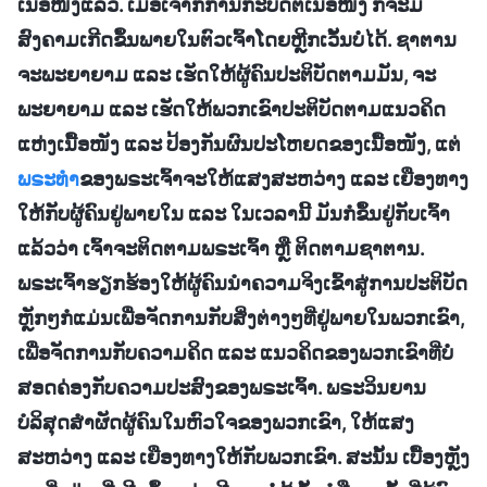
ເນື້ອໜັງແລ້ວ. ເມື່ອເຈົ້າກໍ່ການກະບົດຕໍ່ເນື້ອໜັງ ກໍຈະມີ
ສົງຄາມເກີດຂຶ້ນພາຍໃນຕົວເຈົ້າໂດຍຫຼີກເວັ້ນບໍ່ໄດ້. ຊາຕານ
ຈະພະຍາຍາມ ແລະ ເຮັດໃຫ້ຜູ້ຄົນປະຕິບັດຕາມມັນ, ຈະ
ພະຍາຍາມ ແລະ ເຮັດໃຫ້ພວກເຂົາປະຕິບັດຕາມແນວຄິດ
ແຫ່ງເນື້ອໜັງ ແລະ ປ້ອງກັນຜົນປະໂຫຍດຂອງເນື້ອໜັງ, ແຕ່
ພຣະທຳ
ຂອງພຣະເຈົ້າຈະໃຫ້ແສງສະຫວ່າງ ແລະ ເຍືອງທາງ
ໃຫ້ກັບຜູ້ຄົນຢູ່ພາຍໃນ ແລະ ໃນເວລານີ້ ມັນກໍຂຶ້ນຢູ່ກັບເຈົ້າ
ແລ້ວວ່າ ເຈົ້າຈະຕິດຕາມພຣະເຈົ້າ ຫຼື ຕິດຕາມຊາຕານ.
ພຣະເຈົ້າຮຽກຮ້ອງໃຫ້ຜູ້ຄົນນໍາຄວາມຈິງເຂົ້າສູ່ການປະຕິບັດ
ຫຼັກໆກໍແມ່ນເພື່ອຈັດການກັບສິ່ງຕ່າງໆທີ່ຢູ່ພາຍໃນພວກເຂົາ,
ເພື່ອຈັດການກັບຄວາມຄິດ ແລະ ແນວຄິດຂອງພວກເຂົາທີ່ບໍ່
ສອດຄ່ອງກັບຄວາມປະສົງຂອງພຣະເຈົ້າ. ພຣະວິນຍານ
ບໍລິສຸດສຳຜັດຜູ້ຄົນໃນຫົວໃຈຂອງພວກເຂົາ, ໃຫ້ແສງ
ສະຫວ່າງ ແລະ ເຍືອງທາງໃຫ້ກັບພວກເຂົາ. ສະນັ້ນ ເບື້ອງຫຼັງ