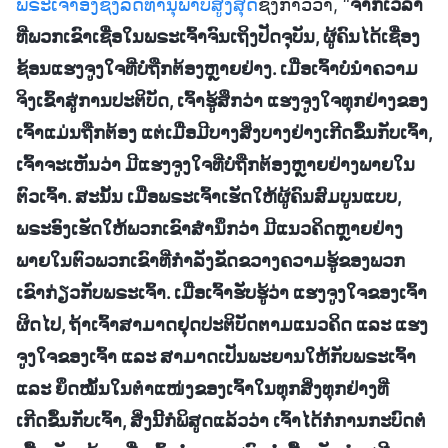
ພຣະເຈົ້າອົງຊົງລິດທານຸພາບສູງສຸດ
ຊົງກ່າວວ່າ, “
ຈາກເວລາ
ທີ່ພວກເຂົາເຊື່ອໃນພຣະເຈົ້າຈົນເຖິງປັດຈຸບັນ, ຜູ້ຄົນໄດ້ເຊື່ອງ
ຊ້ອນແຮງຈູງໃຈທີ່ບໍ່ຖືກຕ້ອງຫຼາຍຢ່າງ. ເມື່ອເຈົ້າບໍ່ນໍາຄວາມ
ຈິງເຂົ້າສູ່ການປະຕິບັດ, ເຈົ້າຮູ້ສຶກວ່າ ແຮງຈູງໃຈທຸກຢ່າງຂອງ
ເຈົ້າແມ່ນຖືກຕ້ອງ ແຕ່ເມື່ອມີບາງສິ່ງບາງຢ່າງເກີດຂຶ້ນກັບເຈົ້າ,
ເຈົ້າຈະເຫັນວ່າ ມີແຮງຈູງໃຈທີ່ບໍ່ຖືກຕ້ອງຫຼາຍຢ່າງພາຍໃນ
ຕົວເຈົ້າ. ສະນັ້ນ ເມື່ອພຣະເຈົ້າເຮັດໃຫ້ຜູ້ຄົນສົມບູນແບບ,
ພຣະອົງເຮັດໃຫ້ພວກເຂົາສຳນຶກວ່າ ມີແນວຄິດຫຼາຍຢ່າງ
ພາຍໃນຕົວພວກເຂົາທີ່ກຳລັງຂັດຂວາງຄວາມຮູ້ຂອງພວກ
ເຂົາກ່ຽວກັບພຣະເຈົ້າ. ເມື່ອເຈົ້າຮັບຮູ້ວ່າ ແຮງຈູງໃຈຂອງເຈົ້າ
ຜິດໄປ, ຖ້າເຈົ້າສາມາດຢຸດປະຕິບັດຕາມແນວຄິດ ແລະ ແຮງ
ຈູງໃຈຂອງເຈົ້າ ແລະ ສາມາດເປັນພະຍານໃຫ້ກັບພຣະເຈົ້າ
ແລະ ຍຶດໝັ້ນໃນຕໍາແໜ່ງຂອງເຈົ້າໃນທຸກສິ່ງທຸກຢ່າງທີ່
ເກີດຂຶ້ນກັບເຈົ້າ, ສິ່ງນີ້ກໍພິສູດແລ້ວວ່າ ເຈົ້າໄດ້ກໍ່ການກະບົດຕໍ່