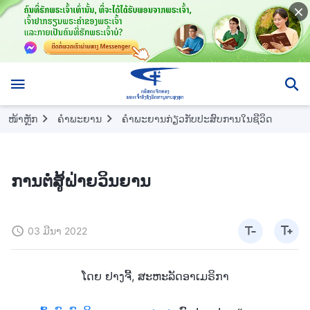
ໜ້າຫຼັກ
ຄຳພະຍານ
ຄຳພະຍານກ່ຽວກັບປະສົບການໃນຊີວິດ
ການຕໍ່ສູ້ຝ່າຍວິນຍານ
03 ມີນາ 2022
ໂດຍ ຢາງຈີ້, ສະຫະລັດອາເມຣິກາ