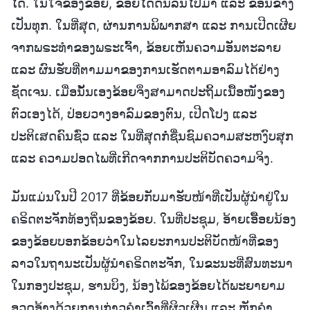
ໄດ້. ໃນໃຈຂອງຂ້ອຍ, ຂ້ອຍໄດ້ດີ້ນລົນໄປມາ ແລະ ຂ້ອນຂ້າງ
ເປັນທຸກ. ໃນທີ່ສຸດ, ຜ່ານການພິພາກສາ ແລະ ການເປີດເຜີຍ
ຈາກພຣະທຳຂອງພຣະເຈົ້າ, ຂ້ອຍເຫັນຄວາມອັນຕະລາຍ
ແລະ ຜົນຮັບທີ່ຕາມມາຂອງການເຮັດຕາມອາລົມໄດ້ຢ່າງ
ຊັດເຈນ. ເມື່ອນັ້ນເອງຂ້ອຍຈິ່ງສາມາດປະຖິ້ມເນື້ອໜັງຂອງ
ຕົວເອງໄດ້, ປ່ອຍວາງອາລົມຂອງຕົນ, ເປີດໂປງ ແລະ
ປະຕິເສດຄົນຊົ່ວ ແລະ ໃນທີ່ສຸດກໍ່ຊື່ນຊົມຄວາມສະຫງົບສຸກ
ແລະ ຄວາມປອດໄພທີ່ເກີດຈາກການປະຕິບັດຄວາມຈິງ.
ມັນແມ່ນໃນປີ 2017 ທີ່ຂ້ອຍກັບມາຮັບໜ້າທີ່ເປັນຜູ້ນໍາຢູ່ໃນ
ຄຣິດຕະຈັກທ້ອງຖິ່ນຂອງຂ້ອຍ. ໃນທີ່ປະຊຸມ, ອ້າຍເອື້ອຍນ້ອງ
ຂອງຂ້ອຍບອກຂ້ອຍວ່າໃນໄລຍະການປະຕິບັດໜ້າທີ່ຂອງ
ລາວໃນຖານະເປັນຜູ້ນໍາຄຣິດຕະຈັກ, ໃນຂະນະທີ່ສົນທະນາ
ໃນກອງປະຊຸມ, ຮານບິງ, ນ້ອງໄພ້ຂອງຂ້ອຍໄດ້ພະຍາຍາມ
ອວດອ້າງດ້ວຍການກ່າວຄຳເວົ້າທີ່ຜິວເຜີນ ແລະ ຫຼັກຄຳ