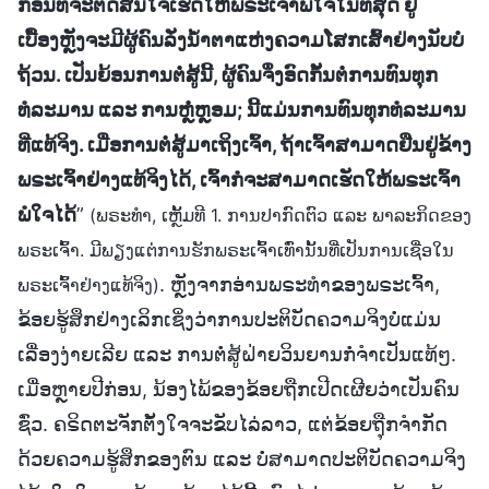
ກ່ອນທີ່ຈະຕັດສິນໃຈເຮັດໃຫ້ພຣະເຈົ້າພໍໃຈໃນທີ່ສຸດ ຢູ່
ເບື້ອງຫຼັງຈະມີຜູ້ຄົນລັ່ງນໍ້າຕາແຫ່ງຄວາມໂສກເສົ້າຢ່າງນັບບໍ່
ຖ້ວນ. ເປັນຍ້ອນການຕໍ່ສູ້ນີ້, ຜູ້ຄົນຈຶ່ງອົດກັ້ນຕໍ່ການທົນທຸກ
ທໍລະມານ ແລະ ການຫຼໍ່ຫຼອມ; ນີ້ແມ່ນການທົນທຸກທໍລະມານ
ທີ່ແທ້ຈິງ. ເມື່ອການຕໍ່ສູ້ມາເຖິງເຈົ້າ, ຖ້າເຈົ້າສາມາດຢືນຢູ່ຂ້າງ
ພຣະເຈົ້າຢ່າງແທ້ຈິງໄດ້, ເຈົ້າກໍຈະສາມາດເຮັດໃຫ້ພຣະເຈົ້າ
ພໍໃຈໄດ້
”
(ພຣະທຳ, ເຫຼັ້ມທີ 1. ການປາກົດຕົວ ແລະ ພາລະກິດຂອງ
ພຣະເຈົ້າ. ມີພຽງແຕ່ການຮັກພຣະເຈົ້າເທົ່ານັ້ນທີ່ເປັນການເຊື່ອໃນ
. ຫຼັງຈາກອ່ານພຣະທຳຂອງພຣະເຈົ້າ,
ພຣະເຈົ້າຢ່າງແທ້ຈິງ)
ຂ້ອຍຮູ້ສຶກຢ່າງເລິກເຊິ່ງວ່າການປະຕິບັດຄວາມຈິງບໍ່ແມ່ນ
ເລື່ອງງ່າຍເລີຍ ແລະ ການຕໍ່ສູ້ຝ່າຍວິນຍານກໍ່ຈຳເປັນແທ້ໆ.
ເມື່ອຫຼາຍປີກ່ອນ, ນ້ອງໄພ້ຂອງຂ້ອຍຖືກເປີດເຜີຍວ່າເປັນຄົນ
ຊົ່ວ. ຄຣິດຕະຈັກຕັ້ງໃຈຈະຂັບໄລ່ລາວ, ແຕ່ຂ້ອຍຖຸືກຈຳກັດ
ດ້ວຍຄວາມຮູ້ສຶກຂອງຕົນ ແລະ ບໍ່ສາມາດປະຕິບັດຄວາມຈິງ