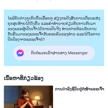
ລາວຍັງຄົງບໍ່ເຊື່ອຟັງ ແລະ ບໍ່ພໍໃຈ ແລະ ສືບຕໍ່ກະຈາຍຄວາມ
ຄິດລົບ, ກໍ່ໃຫ້ເກີດຄວາມເສື່ອມຊາມທີ່ຮ້າຍແຮງຕໍ່
ໄພພິບັດຕ່າງໆເກີດຂຶ້ນເລື້ອຍໆ ສຽງກະດິງສັນຍານເຕືອນແຫ່ງ
ຄຣິດຕະຈັກ... ເມື່ອຂ້ອຍໄດ້ຍິນຮານບິງກຳລັງປະພຶດຕົວແບບ
ຍຸກສຸດທ້າຍໄດ້ດັງຂຶ້ນ ແລະຄໍາທໍານາຍກ່ຽວກັບການກັບມາ
ຂອງພຣະຜູ້ເປັນເຈົ້າໄດ້ກາຍເປັນຈີງ ທ່ານຢາກຕ້ອນຮັບການ
ນີ້, ຂ້ອຍກໍ່ໃຈຮ້າຍຫຼາຍ. ຂ້ອຍລະນຶກເຖິງພຣະທຳຂອງ
ກັບຄືນມາຂອງພຣະເຈົ້າກັບຄອບຄົວຂອງທ່ານ ແລະໄດ້ໂອກາດ
ພຣະເຈົ້າ: “
ຜູ້ທີ່ລະບາຍຄໍາເວົ້າທີ່ເປັນພິດ ແລະ ເຈດຕະນາ
ປົກປ້ອງຈາກພຣະເຈົ້າບໍ?
ຮ້າຍຂອງພວກເຂົາພາຍໃນຄຣິສຕະຈັກ, ຜູ້ທີ່ປ່ອຍຂ່າວລື,
ຕິດຕໍ່ພວກເຮົາຜ່ານທາງ Messenger
ສ້າງຄວາມແຕກແຍກ ແລະ ສ້າງພັກສ້າງພວກໃນທ່າມກາງ
ອ້າຍເອື້ອຍນ້ອງ, ພວກເຂົາຄວນຖືກຂັບໄລ່ອອກຈາກ
ຄຣິສຕະຈັກ. ຢ່າງໃດກໍຕາມ, ຍ້ອນຕອນນີ້ແມ່ນຍຸກທີ່
ແຕກຕ່າງກັນຂອງພາລະກິດຂອງພຣະເຈົ້າ, ຜູ້ຄົນເຫຼົ່ານີ້ຈຶງ
ເນື້ອຫາທີ່ກ່ຽວຂ້ອງ
ຖືກຈໍາກັດ ຍ້ອນພວກເຂົາຈະພົບພໍ້ກັບການກໍາຈັດຢ່າງ
ການດໍາລົງຊີວິດຢູ່ຕໍ່ໜ້າພຣະເຈົ້າ
ແນ່ນອນ. ທຸກຄົນທີ່ຖືກຊາຕານເຮັດໃຫ້ເສື່ອມຊາມແມ່ນມີ
ອຸປະນິໄສທີ່ເສື່ອມຊາມ. ບາງຄົນພຽງແຕ່ມີອຸປະນິໄສທີ່
ເສື່ອມຊາມ, ໃນຂະນະທີ່ຄົນອື່ນແມ່ນແຕກຕ່າງ: ພວກເຂົາບໍ່