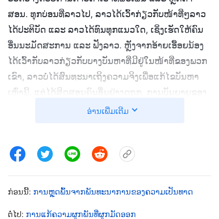
ສອນ. ທຸກບ່ອນທີ່ລາວໄປ, ລາວໄດ້ເວົ້າກ່ຽວກັບໜ້າທີ່ໆລາວ
ໄດ້ປະຕິບັດ ແລະ ລາວໄດ້ທົນທຸກແນວໃດ, ເຊິ່ງເຮັດໃຫ້ຄົນ
ອື່ນນະມັດສະການ ແລະ ຟັງລາວ. ຫຼັງຈາກອ້າຍເອື້ອຍນ້ອງ
ໄດ້ເວົ້າກັບລາວກ່ຽວກັບບາງບັນຫາທີ່ມີຢູ່ໃນໜ້າທີ່ຂອງພວກ
ເຂົາ, ລາວບໍ່ໄດ້ສົນທະນາເຖິງຄວາມຈິງເພື່ອແກ້ໄຂບັນຫາ
ເຫຼົ່ານີ້, ແຕ່ໄດ້ສິດສອນຄົນອື່ນຢ່າງດູຖູກ. ການບັນຍາຍຂອງ
ລາວເຮັດໃຫ້ອ້າຍເອື້ອຍນ້ອງບາງຄົນຕ້ອງຢູ່ໃນສະພາວະທີ່
ອ່ານເພີ່ມເຕີມ
ຄິດລົບ ແລະ ເສຍຄວາມສົນໃຈທັງໝົດໃນໜ້າທີ່ຂອງພວກ
ເຂົາ. ຕໍ່ມາ, ຮານບິງກໍ່ຖືກປ່ຽນແທນ. ຫຼັງຈາກນັ້ນ, ລາວໄດ້
ປະຕິເສດທີ່ຈະໄຕ່ຕອງ ແລະ ມາເຂົ້າໃຈຕົວເອງ ແລະ ລາວ
ຍັງກໍ່ໃຫ້ເກີດການຍຸແຍ່ ແລະ ການວິວາດໃນໝູ່ອ້າຍເອື້ອຍ
ນ້ອງ, ຂັດຂວາງຊີວິດຄຣິດຕະຈັກ. ຜູ້ນຳຄຣິດຕະຈັກໄດ້
ກ່ອນນີ້:
ການຫຼຸດພົ້ນຈາກພັນທະນາການຂອງຄວາມເປັນທາດ
ສົນທະນາກັບລາວຫຼາຍຄັ້ງ ແລະ ຍັງໄດ້ຈັດການລາວ ແລະ
ຕໍ່ໄປ:
ການແກ້ຄວາມຜູກພັນທີ່ຜູກມັດອອກ
ວິຈານລາວ, ແຕ່ລາວກໍ່ປະຕິເສດທີ່ຈະຍອມຮັບສິ່ງໃດເລີຍ.