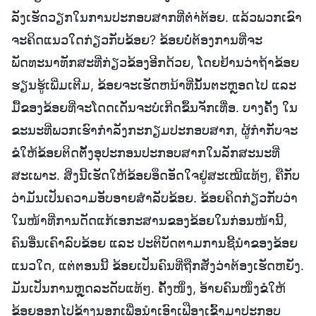
ລັງເຮັດວຽກໃນການປະກອບສາກທີ່ຕຳ່ຕ້ອຍ. ແລ້ວພວກເຂົາ
ຈະຄິດແນວໃດກ່ຽວກັບຂ້ອຍ? ຂ້ອຍບໍ່ຕ້ອງການທີ່ຈະ
ພັດທະນາທັກສະທີ່ກ່ຽວຂ້ອງອີກດ້ວຍ, ໂດຍຢ້ານວ່າຖ້າຂ້ອຍ
ຮຽນຮູ້ເພີ່ມເຕີມ, ຂ້ອຍຈະເຮັດຫນ້າທີ່ນັ້ນຕະຫຼອດໄປ ແລະ
ມື້ຂອງຂ້ອຍທີ່ຈະໂດດເດັ່ນຈະບໍ່ເກີດຂຶ້ນຈັກເທື່ອ. ບາງຄັ້ງ ໃນ
ຂະນະທີ່ພວກເຮົາກໍາລັງກະກຽມປະກອບສາກ, ຜູ້ກຳກັບຈະ
ຂໍໃຫ້ຂ້ອຍຕິດຕັ້ງອຸປະກອນປະກອບສາກໃນລັກສະນະທີ່
ສະເພາະ. ສິ່ງນີ້ເຮັດໃຫ້ຂ້ອຍອຶດອັດໃຈຢູ່ສະເໝີແທ້ໆ, ຄືກັບ
ວ່າມັນເປັນຄວາມອັບອາຍສໍາລັບຂ້ອຍ. ຂ້ອຍຄິດກ່ຽວກັບວ່າ
ໃນໜ້າທີ່ການດັດແກ້ເອກະສານຂອງຂ້ອຍໃນກ່ອນໜ້ານີ້,
ຄົນອື່ນເຄົາລົບຂ້ອຍ ແລະ ປະຕິບັດຕາມການຊີ້ນໍາຂອງຂ້ອຍ
ແນວໃດ, ແຕ່ຕອນນີ້ ຂ້ອຍເປັນຄົນທີ່ຖືກສັ່ງວ່າຕ້ອງເຮັດຫຍັງ.
ມັນເປັນການຫຼຸດລະດັບແທ້ໆ. ຄັ້ງໜຶ່ງ, ອ້າຍຄົນໜຶ່ງຂໍໃຫ້
ຂ້ອຍອອກໄປຂ້າງນອກເພື່ອນໍາເອົາເຟືອງເຂົ້າມາປະກອບ