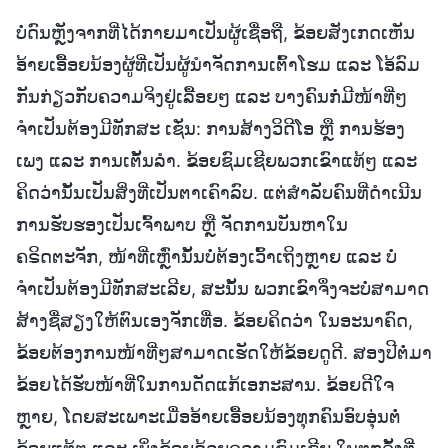
ບໍ່ດົນຫຼັງຈາກທີ່ໄດ້ກາຍມາເປັນຜູ້ເຊື່ອຖື, ຂ້ອຍສັງເກດເຫັນ
ອ້າຍເອື້ອຍນ້ອງຜູ້ທີ່ເປັນຜູ້ນໍາຈັດການເຕົ້າໂຮມ ແລະ ໂອ້ລົມ
ກັນກ່ຽວກັບຄວາມຈິງຢູ່ເລື້ອຍໆ ແລະ ບາງຄົນກໍ່ມີໜ້າທີ່ໆ
ຈຳເປັນຕ້ອງມີທັກສະ ເຊັ່ນ: ການສ້າງວິດີໂອ ຫຼື ການຮ້ອງ
ເພງ ແລະ ການເຕັ້ນລໍາ. ຂ້ອຍຊົມເຊີຍພວກເຂົາແທ້ໆ ແລະ
ຄິດວ່ານັ້ນເປັນສິ່ງທີ່ເປັນຕາເຄົາລົບ. ແຕ່ສໍາລັບຄົນທີ່ດຳເນີນ
ການຮັບຮອງເປັນເຈົ້າພາບ ຫຼື ຈັດການບັນຫາໃນ
ຄຣິດຕະຈັກ, ໜ້າທີ່ເຫຼົ່ານັ້ນບໍ່ຕ້ອງເວົ້າເຖິງຫຼາຍ ແລະ ບໍ່
ຈຳເປັນຕ້ອງມີທັກສະເລີຍ, ສະນັ້ນ ພວກເຂົາຈຶ່ງຈະບໍ່ສາມາດ
ສ້າງຊື່ສຽງໃຫ້ຕົນເອງຈັກເທື່ອ. ຂ້ອຍຄິດວ່າ ໃນອະນາຄົດ,
ຂ້ອຍຕ້ອງການໜ້າທີ່ໆສາມາດເຮັດໃຫ້ຂ້ອຍດູດີ. ສອງປີຕໍ່ມາ
ຂ້ອຍໄດ້ຮັບໜ້າທີ່ໃນການດັດແກ້ເອກະສານ. ຂ້ອຍດີໃຈ
ຫຼາຍ, ໂດຍສະເພາະເມື່ອອ້າຍເອື້ອຍນ້ອງທຸກຄົນອົບອຸ່ນຕໍ່