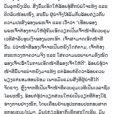
ບັນລຸຫຍັງເລີຍ. ສິ່ງນັ້ນເຮັດໃຫ້ຂ້ອຍຮູ້ສຶກບໍ່ພໍໃຈແທ້ໆ ແລະ
ຄິດລົບໜ້ອຍໜຶ່ງ, ສະນັ້ນ ຜູ້ນໍາຈຶ່ງໂອ້ລົມກັບຂ້ອຍກ່ຽວກັບ
ຄວາມປະສົງຂອງພຣະເຈົ້າ ແລະ ເວົ້າວ່າ “ເຮືອນຂອງ
ພຣະເຈົ້າຕ້ອງການໃຫ້ຜູ້ຄົນເຮັດວຽກເປັນເຈົ້າໜ້າທີ່ຄວບຄຸມ
ເວທີສຳລັບຮູບເງົາຂອງພວກເຮົາ. ເຈົ້າສາມາດເຮັດໜ້າທີ່
ນັ້ນ. ບໍ່ວ່າໜ້າທີ່ຂອງເຈົ້າຈະເປັນຫຍັງໃດກໍ່ຕາມ, ເຈົ້າຕ້ອງ
ສະແຫວງຫາຄວາມຈິງ ແລະ ໃສ່ຄວາມພະຍາຍາມທັງໝົດ
ຂອງເຈົ້າເຂົ້າໃນການເຮັດໜ້າທີ່ຂອງເຈົ້າໃຫ້ດີ”. ຂ້ອຍບໍ່ຮູ້ວ່າ
ໜ້າທີ່ນັ້ນຈະນໍາຫຍັງມາແທ້ໆ ແຕ່ຂ້ອຍກໍ່ຄິດວ່າຂ້ອຍຄວນ
ພຽງແຕ່ຍອມອ່ອນນ້ອມ ເພາະມັນແມ່ນສິ່ງທີ່ຜູ້ນໍາທີ່ໄດ້
ຈັດແຈງ. ຫຼັງຈາກທີ່ເປັນເຈົ້າໜ້າທີ່ຄວບຄຸມເວທີເປັນເວລາຊົ່ວ
ໄລຍະໜຶ່ງ, ຂ້ອຍກໍ່ຮູ້ວ່າວຽກສ່ວນໃຫຍ່ເປັນວຽກທີ່ຕ້ອງໃຊ້
ຮ່າງກາຍຢ່າງໜັກ, ໂດຍເຄື່ອນຍ້າຍອຸປະກອນປະກອບສາກ
ທຸກຮູບແບບໄປມາ. ມັນບໍ່ກ່ຽວຂ້ອງກັບທັກສະໃດເລີຍ. ມັນ