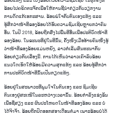
ຂ້ອຍແທ້ໆ ແລະ ເບິ່ງຂ້ອຍດ້ວຍຄວາມຊົມເຊີຍ ໃນທຸກຄັ້ງທີ່
ຂ້ອຍໄປຄຣິດຕະຈັກເພື່ອໃຫ້ການຊີ້ນໍາກ່ຽວກັບວຽກງານ
ການດັດແກ້ເອກະສານ. ຂ້ອຍພໍໃຈກັບຕົນເອງແທ້ໆ ແລະ
ຮູ້ສຶກວ່າໜ້າທີ່ຂອງຂ້ອຍໄດ້ຮັບຄວາມຊົມເຊີຍຫຼາຍກວ່າຄົນ
ອື່ນ. ໃນປີ 2018, ຂ້ອຍຖືກສົ່ງໄປພື້ນທີ່ອື່ນເພື່ອປະຕິບັດໜ້າທີ່
ຂອງຂ້ອຍ. ໃນຂະນະທີ່ຢູ່ໃນທີ່ນັ້ນ, ຄັ້ງໜຶ່ງເມື່ອອ້າຍຄົນໜຶ່ງຮູ້
ວ່າໜ້າທີ່ຂອງຂ້ອຍແມ່ນຫຍັງ, ລາວກໍ່ເລີ່ມສົນທະນາກັບ
ຂ້ອຍກ່ຽວກັບເລື່ອງນີ້. ການໄດ້ເຫັນວ່າລາວເຄົາລົບຂ້ອຍ
ແນວໃດເຮັດໃຫ້ຂ້ອຍມີຄວາມສຸກແທ້ໆ ແລະ ຂ້ອຍຮູ້ສຶກວ່າ
ການປະຕິບັດໜ້າທີ່ນັ້ນເປັນກຽດແທ້ໆ.
ຂ້ອຍຢູ່ໃນສະພາວະທີ່ພູມໃຈໃນຕົນເອງ ແລະ ຊົມເຊີຍ
ຕົນເອງຢູ່ສະເໝີໃນລະຫວ່າງເວລານັ້ນ. ຂ້ອຍກຳລັງແຂ່ງຂັນ
ເພື່ອຊື່ສຽງ ແລະ ຜົນປະໂຫຍດໃນໜ້າທີ່ຂອງຂ້ອຍ ແລະ ບໍ່
ໄດ້ຈິງຈັງ. ຂ້ອຍຖືກປົດອອກສອງເດືອນຕໍ່ມາ ເພາະຂ້ອຍບໍ່ໄດ້