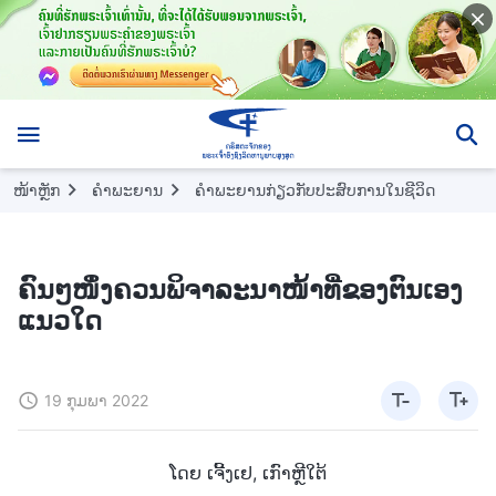
ໜ້າຫຼັກ
ຄຳພະຍານ
ຄຳພະຍານກ່ຽວກັບປະສົບການໃນຊີວິດ
ຄົນໆໜຶ່ງຄວນພິຈາລະນາໜ້າທີ່ຂອງຕົນເອງ
ແນວໃດ
19 ກຸມພາ 2022
ໂດຍ ເຈີ້ງເຢ, ເກົາຫຼີໃຕ້