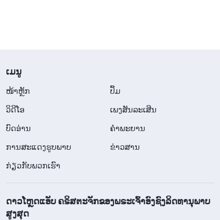
ຫຼັງຈາກນັ້ນ, ຂ້ອຍກໍ່ໄດ້ອ່ານສິ່ງນີ້ໃນ
ພຣະທຳ
ຂອງພຣະເຈົ້າ:
“
ໜ້າທີ່ເກີດຂຶ້ນໄດ້ແນວໃດ? ຖ້າຈະເວົ້າແບບກວ້າງໆ, ມັນ
ເກີດຂຶ້ນ ໂດຍເປັນຜົນມາຈາກພາລະກິດການແຫ່ງການ
ຄຸ້ມຄອງຂອງພຣະເຈົ້າທີ່ນໍາຄວາມລອດພົ້ນມາສູ່ມະນຸດ; ຖ້າ
​ເມ​ນູ
ຈະເວົ້າແບບສະເພາະເຈາະຈົງກໍ່ຄື ມັນເປັນຜົນມາຈາກການ
​ໜ້າຫຼັກ
ປຶ້ມ
ທີ່ພາລະກິດຄຸ້ມຄອງຂອງພຣະເຈົ້າເປີດເຜີຍອອກທ່າມກາງ
ວິ​ດີ​ໂອ
ເພງສັນລະເສີນ
ມະນຸດຊາດ, ຫຼາກຫຼາຍໜ້າທີ່ໄດ້ເກີດຂຶ້ນ ເຊິ່ງຈຳເປັນຕ້ອງ
ບົດອ່ານ
ຄຳພະຍານ
ເຮັດໃຫ້ສຳເລັດ ແລະ ພວກມັນຮຽກຮ້ອງໃຫ້ຜູ້ຄົນຮ່ວມມື
ແລະ ເຮັດໃຫ້ໜ້າທີ່ເຫຼົ່ານັ້ນສຳເລັດ. ສິ່ງນີ້ກໍ່ໃຫ້ເກີດຄວາມ
ການສະແດງຮູບພາບ
ຂ່າວສານ
ຮັບຜິດຊອບ ແລະ ພາລະກິດເພື່ອໃຫ້ຜູ້ຄົນໄດ້ປະຕິບັດ ແລະ
ກ່ຽວກັບພວກເຮົາ
ຄວາມຮັບຜິດຊອບ ແລະ ພາລະກິດເຫຼົ່ານີ້ແມ່ນໜ້າທີ່ໆ
ພຣະເຈົ້າປະທານໃຫ້ແກ່ມະນຸດຊາດ
”
(ພຣະທຳ, ເຫຼັ້ມທີ 3. ບົດ
ດາວໂຫຼດແອັບ ຄຣິສຕະຈັກຂອງພຣະເຈົ້າອົງຊົງລິດທານຸພາບ
ບັນທຶກການສົນທະນາຂອງພຣະຄຣິດແຫ່ງຍຸກສຸດທ້າຍ. ແມ່ນຫຍັງ
ສູງສຸດ