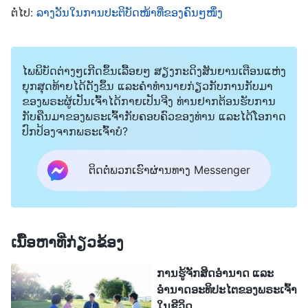
ຕໍ່ໄປ:
ລາງວັນໃນການປະຕິບັດໜ້າທີ່ຂອງຄົນໆໜຶ່ງ
ກັນແທ້ໆ! ຊ່າງເປັນຕາອັບອາຍແທ້ໆ! ຂ້ອຍກຳລັງຈະກັບໄປ
ແລະ ບອກຜູ້ນໍາວ່າ ຂ້ອຍບໍ່ຕ້ອງການເຮັດໜ້າທີ່ນີ້ອີກຕໍ່ໄປ
ແລະ ຂໍໃຫ້ລາວມອບໝາຍສິ່ງອື່ນໃຫ້ກັບຂ້ອຍ”.
ໄພພິບັດຕ່າງໆເກີດຂຶ້ນເລື້ອຍໆ ສຽງກະດິງສັນຍານເຕືອນແຫ່ງ
ຍຸກສຸດທ້າຍໄດ້ດັງຂຶ້ນ ແລະຄໍາທໍານາຍກ່ຽວກັບການກັບມາ
ຫຼັງຈາກທີ່ກັບມາ ຂ້ອຍກໍ່ຮູ້ສຶກເຖິງການຕໍ່ສູ້ກັນພາຍໃນແທ້ໆ
ຂອງພຣະຜູ້ເປັນເຈົ້າໄດ້ກາຍເປັນຈີງ ທ່ານຢາກຕ້ອນຮັບການ
ກັບຄືນມາຂອງພຣະເຈົ້າກັບຄອບຄົວຂອງທ່ານ ແລະໄດ້ໂອກາດ
ໂດຍສົງໄສວ່າຂ້ອຍຄວນເວົ້າບາງສິ່ງກັບຜູ້ນໍາ ຫຼື ບໍ່. ຖ້າຂ້ອຍ
ປົກປ້ອງຈາກພຣະເຈົ້າບໍ?
ບໍ່ເວົ້າ, ຂ້ອຍກໍ່ຈຳເປັນຕ້ອງສືບຕໍ່ເຮັດໜ້າທີ່ນັ້ນ, ແຕ່ຖ້າຂ້ອຍ
ເວົ້າຂຶ້ນ ແລະ ເວົ້າວ່າຂ້ອຍບໍ່ຕ້ອງການເຮັດໜ້າທີ່ນັ້ນ, ນັ້ນກໍ່
ຕິດຕໍ່ພວກເຮົາຜ່ານທາງ Messenger
ຈະເປັນການຍ່າງອອກຈາກໜ້າທີ່ຂອງຂ້ອຍ. ໃນຄວາມຄິດນີ້,
ຂ້ອຍໄດ້ຂົ່ມຄວາມຮູ້ສຶກຂອງຂ້ອຍ ແລະ ບໍ່ໄດ້ເວົ້າຫຍັງ. ບໍ່
ດົນຫຼັງຈາກນັ້ນ, ຜູ້ນຳກໍ່ຈັດແຈງໃຫ້ເຈົ້າໜ້າທີ່ຄວບຄຸມເວທີ
ເນື້ອຫາທີ່ກ່ຽວຂ້ອງ
ແລະ ນັກສະແດງເຂົ້າຮ່ວມການເຕົ້າໂຮມນໍາກັນ. ຂ້ອຍບໍ່ມີ
ການຮູ້ຈັກສິດອຳນາດ ແລະ
ຄວາມສຸກກ່ຽວກັບສິ່ງນັ້ນເລີຍ. ພວກເຂົາສາມາດສ້າງຊື່ສຽງ
ອຳນາດອະທິປະໄຕຂອງພຣະເຈົ້າ
ໃຫ້ກັບຕົນເອງ ແລະ ເພິ່ງພໍໃຈໃນແສງໄຟ ໃນຂະນະທີ່ຂ້ອຍ
ໃນຊີວິດ