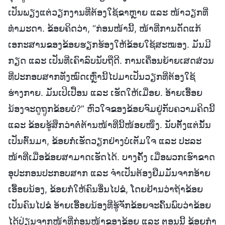
ເປັນພຽງແຕ່ວຽກງານທີ່ຕ້ອງໃຊ້ຂາຫຼາຍ ແລະ ໜ້າວຽກທີ່
ທຳມະດາ. ຂ້ອຍຄິດວ່າ, “ກ່ອນໜ້ານີ້, ໜ້າທີ່ການດັດແກ້
ເອກະສານຂອງຂ້ອຍຮຽກຮ້ອງໃຫ້ຂ້ອຍໃຊ້ສະໝອງ. ມັນມີ
ກຽດ ແລະ ເປັນທີ່ເຄົາລົບນັບຖືດີ. ການເຄື່ອນຍ້າຍເສດສ່ວນ
ທີ່ປະກອບສາກທັງໝົດເຫຼົ່ານີ້ໄປມາເປັນວຽກທີ່ຕ້ອງໃຊ້
ຮ່າງກາຍ. ມັນເປິເປື້ອນ ແລະ ເຮັດໃຫ້ເມື່ອຍ. ອ້າຍເອື້ອຍ
ນ້ອງຈະດູຖູກຂ້ອຍບໍ?” ຫົວໃຈຂອງຂ້ອຍຈົມຢູ່ກັບຄວາມຄິດນີ້
ແລະ ຂ້ອຍຮູ້ສຶກວ່າຕໍ່ຕ້ານໜ້າທີ່ນີ້ໜ້ອຍໜຶ່ງ. ນັບຕັ້ງແຕ່ນັ້ນ
ເປັນຕົ້ນມາ, ຂ້ອຍກໍ່ເຮັດວຽກຢ່າງບໍ່ເຕັມໃຈ ແລະ ປະລະ
ໜ້າທີ່ເມື່ອຂ້ອຍສາມາດເຮັດໄດ້. ບາງຄັ້ງ ເມື່ອພວກເຮົາຂາດ
ອຸປະກອນປະກອບສາກ ແລະ ຈຳເປັນຕ້ອງຢືມມັນຈາກອ້າຍ
ເອື້ອຍນ້ອງ, ຂ້ອຍກໍ່ໃຫ້ຄົນອື່ນໄປຂໍ, ໂດຍຢ້ານວ່າຖ້າຂ້ອຍ
ເປັນຄົນໄປຂໍ ອ້າຍເອື້ອຍນ້ອງທີ່ຮູ້ຈັກຂ້ອຍຈະຄົ້ນພົບວ່າຂ້ອຍ
ໄດ້ປ່ຽນຈາກໜ້າທີ່ກ່ອນໜ້າຂອງຂ້ອຍ ແລະ ຕອນນີ້ ຂ້ອຍກໍາ