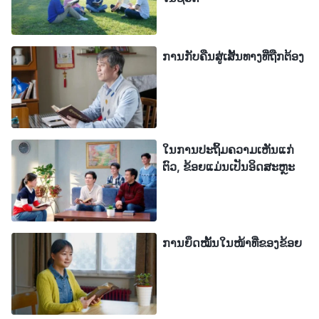
ເຮັດວຽກທີ່ຕໍ່າຕ້ອຍ. ພວກເຮົາບໍ່ໄດ້ຢູ່ໃນລະດັບດຽວກັນແທ້
ໆ. ການເຕົ້າໂຮມກັນຈະບໍ່ພຽງແຕ່ເນັ້ນຢໍ້າຄວາມດ້ອຍຂອງ
ການກັບຄືນສູ່ເສັ້ນທາງທີ່ຖືກຕ້ອງ
ຂ້ອຍບໍ? ທຸກຄົນມີສ່ວນຮ່ວມຢ່າງຫ້າວຫັນໃນການໂອ້ລົມໃນ
ການເຕົ້າໂຮມ, ແຕ່ຂ້ອຍບໍ່ຕ້ອງການແບ່ງປັນຫຍັງເລີຍ. ໃນ
ການເຕົ້າໂຮມກັບນັກສະແດງ, ຂ້ອຍຮູ້ສຶກຄືກັບວ່າຂ້ອຍພຽງ
ແຕ່ເຮັດໜ້າທີ່ເພື່ອໃຫ້ພວກເຂົາດູດີຂຶ້ນ. ມັນຜິດຫວັງ. ເມື່ອ
ເວລາຜ່ານໄປ, ຄວາມມືດມົວໃນຈິດວິນຍານຂອງຂ້ອຍກໍ່ເຕີບ
ໃນການປະຖິ້ມຄວາມເຫັນແກ່
ຕົວ, ຂ້ອຍແມ່ນເປັນອິດສະຫຼະ
ໃຫຍ່ຂຶ້ນ ແລະ ຂ້ອຍເຖິງກັບບໍ່ຕ້ອງການໄປການເຕົ້າໂຮມອີກ
ຕໍ່ໄປ. ຂ້ອຍມັກນຶກເຖິງເວລາທີ່ເຮັດໜ້າທີ່ການດັດແກ້
ເອກະສານຢູ່ເລື້ອຍໆ, ເມື່ອຂ້ອຍໄດ້ຮັບການທັກທາຍຢ່າງ
ກະຕືລືລົ້ນຈາກອ້າຍເອື້ອຍນ້ອງ ແລະ ຜູ້ນໍາເຫັນຄ່າ. ນັບ
ການຍຶດໝັ້ນໃນໜ້າທີ່ຂອງຂ້ອຍ
ຕັ້ງແຕ່ຂ້ອຍຖືກປົດອອກຈາກໜ້າທີ່ນັ້ນ, ຂ້ອຍພຽງແຕ່ເຮັດ
ໜ້າທີ່ໆທຳມະດາ ແລະ ບໍ່ມີຜູ້ໃດເຄົາລົບຂ້ອຍອີກຕໍ່ໄປ. ຂ້ອຍ
ຮູ້ສຶກຜິດຫວັງ ແລະ ເປັນທຸກ, ຮູ້ສຶກຕ້ອຍຕໍ່າລົງເລື້ອຍໆ ແລະ