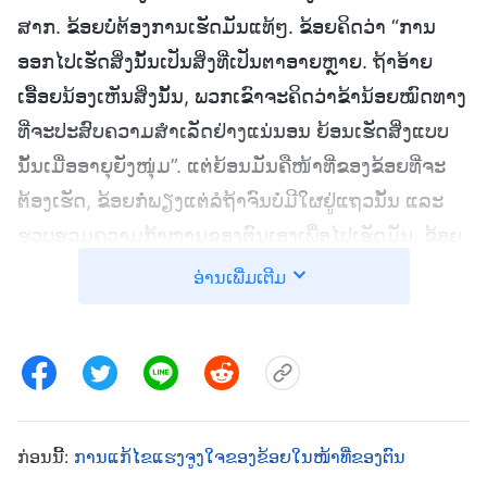
ສາກ. ຂ້ອຍບໍ່ຕ້ອງການເຮັດມັນແທ້ໆ. ຂ້ອຍຄິດວ່າ “ການ
ອອກໄປເຮັດສິ່ງນັ້ນເປັນສິ່ງທີ່ເປັນຕາອາຍຫຼາຍ. ຖ້າອ້າຍ
ເອື້ອຍນ້ອງເຫັນສິ່ງນັ້ນ, ພວກເຂົາຈະຄິດວ່າຂ້ານ້ອຍໝົດທາງ
ທີ່ຈະປະສົບຄວາມສຳເລັດຢ່າງແນ່ນອນ ຍ້ອນເຮັດສິ່ງແບບ
ນັ້ນເມື່ອອາຍຸຍັງໜຸ່ມ”. ແຕ່ຍ້ອນມັນຄືໜ້າທີ່ຂອງຂ້ອຍທີ່ຈະ
ຕ້ອງເຮັດ, ຂ້ອຍກໍ່ພຽງແຕ່ລໍຖ້າຈົນບໍ່ມີໃຜຢູ່ແຖວນັ້ນ ແລະ
ຮວບຮວມຄວາມກ້າຫານຂອງຕົນເອງເພື່ອໄປເຮັດມັນ. ຂ້ອຍ
ເຫັນອ້າຍຄົນໜຶ່ງກຳລັງຍ່າງມາ ໃນຂະນະທີ່ຂ້ອຍກຳລັງເກັບ
ອ່ານເພີ່ມເຕີມ
ເຟືອງເຂົ້າ. ລາວໃສ່ເກີບໜັງ ແລະ ຖົງຕີນສີຂາວ, ລາວເບິ່ງຄື
ສະອາດແທ້ໆ. ໃນທາງກົງກັນຂ້າມ, ຂ້ອຍເປິເປື້ອນນັບຕັ້ງແຕ່
ຫົວຈົນຮອດຕີນ. ຂ້ອຍຮູ້ສຶກໝົດຫວັງ ແລະ ບໍ່ພໍໃຈໃນທັນທີ
ໂດຍຄິດວ່າ “ພວກເຮົາກໍ່ອາຍຸສໍ່າກັນ, ແຕ່ລາວເຮັດໜ້າທີ່ໆດີ
ແລະ ສະອາດ, ໃນຂະນະທີ່ຂ້ອຍພຽງແຕ່ສາມາດເຮັດໜ້າທີ່
ກ່ອນນີ້:
ການແກ້ໄຂແຮງຈູງໃຈຂອງຂ້ອຍໃນໜ້າທີ່ຂອງຕົນ
ໆສົກກະປົກ ເຊັ່ນ: ການເກັບເຟືອງເຂົ້າ. ມັນຊ່າງແຕກຕ່າງ