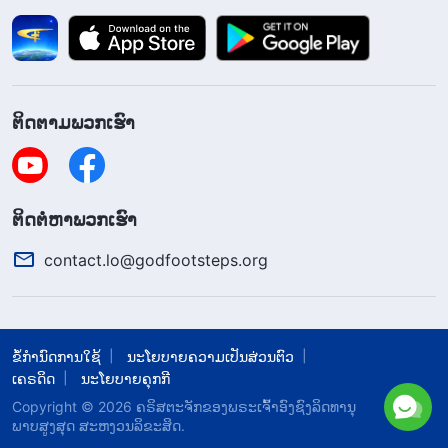
. “
ບໍ່ວ່າໜ້າທີ່ຂອງເຈົ້າຈະ
ຄືການປະຕິບັດໜ້າທີ່ໃຫ້ພໍໃຊ້ໄດ້?)
ແມ່ນຫຍັງກໍ່ຕາມ, ຢ່າຈຳແນກລະຫວ່າງສິ່ງທີ່ສູງ ແລະ ຕໍ່າ.
ສົມມຸດເຈົ້າເວົ້າວ່າ ‘ເຖິງແມ່ນໜ້າທີ່ນີ້ເປັນການຝາກຝັງຈາກ
ພຣະເຈົ້າ ແລະ ວຽກງານໃນເຮືອນຂອງພຣະເຈົ້າ, ຖ້າຂ້າ
ຕິດຕາມພວກເຮົາ
ນ້ອຍເຮັດມັນ, ຜູ້ຄົນອາດດູຖູກຂ້ານ້ອຍ. ຄົນອື່ນໆໄດ້ເຮັດວຽກ
ທີ່ເຮັດໃຫ້ພວກເຂົາໂດດເດັ່ນ. ໜ້າທີ່ນີ້ທີ່ຂ້ານ້ອຍໄດ້ຮັບ ເຊິ່ງບໍ່
ເຮັດໃຫ້ຂ້ານ້ອຍໂດດເດັ່ນ ແຕ່ເຮັດໃຫ້ຂ້ານ້ອຍພະຍາຍາມ
​ຕິດ​ຕໍ່​ຫາ​ພວກ​ເຮົາ
ຕົນເອງຢ່າງໜັກຢູ່ຫຼັງສາກ ຈະຖືກເອີ້ນວ່າໜ້າທີ່ໄດ້ແນວໃດ?
contact.lo@godfootsteps.org
ນີ້ແມ່ນໜ້າທີ່ໆຂ້ານ້ອຍບໍ່ສາມາດຍອມຮັບ; ນີ້ບໍ່ແມ່ນໜ້າທີ່
ຂອງຂ້ານ້ອຍ. ໜ້າທີ່ຂອງຂ້ານ້ອຍຕ້ອງເປັນໜ້າທີ່ໆເຮັດໃຫ້
ຂ້ານ້ອຍໂດດເດັ່ນຕໍ່ໜ້າຄົນອື່ນ ແລະ ເຮັດໃຫ້ຂ້ານ້ອຍສ້າງ
ຂໍ້ກຳນົດການໃຊ້
ນະໂຍບາຍຄວາມເປັນສ່ວນຕົວ
ຊື່ສຽງສຳລັບຕົນເອງ ແລະ ເຖິງແມ່ນຂ້ານ້ອຍບໍ່ໄດ້ສ້າງ
ເຄຣດິດ
ນະໂຍບາຍຄຸກກີ
ຊື່ສຽງສຳລັບຕົນເອງ ຫຼື ໂດດເດັ່ນ, ຂ້ານ້ອຍຍັງຕ້ອງໄດ້ຮັບຜົນ
Copyright © 2026
​ຄຣິສຕະຈັກຂອງພຣະເຈົ້າອົງຊົງລິດທານຸ
ປະໂຫຍດຈາກມັນ ແລະ ຮູ້ສຶກສະບາຍກາຍ’. ນີ້ແມ່ນທ່າທີ່ໆ
ພາບສູງສຸດ ສະຫງວນລິຂະສິດ.