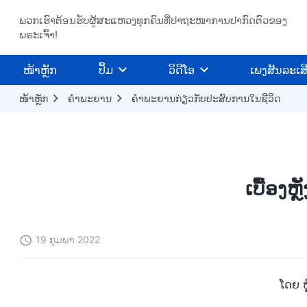
ພວກເຮົາຕ້ອນຮັບຜູ້ສະແຫວງທຸກຄົນທີ່ປາຖະໜາການປາກົດຕົວຂອງ
ພຣະເຈົ້າ!
​ໜ້າຫຼັກ
ປຶ້ມ
ວິ​ດີ​ໂອ
ເພງສັນລະເສ
ໜ້າຫຼັກ
ຄຳພະຍານ
ຄຳພະຍານກ່ຽວກັບປະສົບການໃນຊີວິດ
ເບື້ອງ
19 ກຸມພາ 2022
ໂດຍ ຫຼ