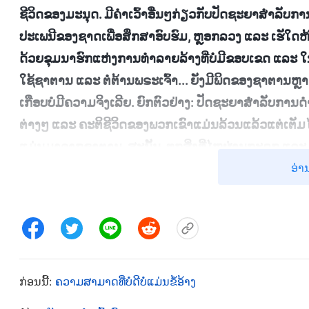
ຊີວິດຂອງມະນຸດ. ມີຄໍາເວົ້າອື່ນໆກ່ຽວກັບປັດຊະຍາສໍາລັບການດ
ປະເພນີຂອງຊາດເພື່ອສຶກສາອົບຮົມ, ຫຼອກລວງ ແລະ ເຮັໃດຫ້ຜ
ດ້ວຍຂຸມນາຮົກແຫ່ງການທໍາລາຍລ້າງທີ່ບໍ່ມີຂອບເຂດ ແລະ ໃນ
ໃຊ້ຊາຕານ ແລະ ຕໍ່ຕ້ານພຣະເຈົ້າ... ຍັງມີພິດຂອງຊາຕານຫຼ
ເກືອບບໍ່ມີຄວາມຈິງເລີຍ. ຍົກຕົວຢ່າງ: ປັດຊະຍາສໍາລັບການ
ຕ່າງໆ ແລະ ຄະຕິຊີວິດຂອງພວກເຂົາແມ່ນລ້ວນແລ້ວແຕ່ເຕັມ
ແມ່ນມາຈາກຊາຕານ. ສະນັ້ນ, ທຸກສິ່ງທີ່ໄຫຼຜ່ານກະດູກ ແລະ 
ອ່າ
ຖືກຊາຕານເຮັດໃຫ້ເສື່ອມຊາມຢ່າງເລິກເຊິ່ງ. ພິດຂອງຊາຕ
ທໍາມະຊາດຂອງມະນຸດເສື່ອມຊາມ, ຊົ່ວຮ້າຍ ແລະ ຕໍ່ຕ້ານກ
ທັງໝົດນັ້ນແມ່ນທໍາມະຊາດທີ່ທໍລະຍົດຕໍ່ພຣະເຈົ້າ. ນີ້ຄືເຫດຜົນ
ພຣະເຈົ້າ
”
(ພຣະທຳ, ເຫຼັ້ມທີ 3. ບົດບັນທຶກການສົນທະນາຂອງພຣະ
ຂອງພຣະເຈົ້າໄດ້ເວົ້າຢ່າງຊັດເຈນຕໍ່ກັບສ່ວນເລິກທີ່ສຸດ
ຊາຕານມາໂດຍຕະຫຼອດ: “ເປີດຫູຂອງເຈົ້າ ແລະ ປິດປາກຂອງເຈ
ກ່ອນນີ້:
ຄວາມສາມາດທີ່ບໍ່ດີບໍ່ແມ່ນຂໍ້ອ້າງ
ຜິດພາດຫຼາຍ”. ໂດຍການເປັນ “ຜູ້ຮັບ” ແທນທີ່ຈະເປັນ “ກະບອ