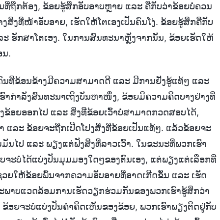
ີ່ຖືກຕ້ອງ, ຂ້ອຍຮູ້ສຶກອັບອາບຫຼາຍ ແລະ ຄືກັບວ່າຂ້ອຍບໍ່ຄວນ
ິ່ງທີ່ໜ້າອັບອາຍ, ເຮັດໃຫ້ໂຕເອງເປັນຄົນໂງ່. ຂ້ອຍຮູ້ສຶກຄືກັບ
ະ ຮັກສາໂຕເອງ. ໃນການສົນທະນາຫຼັງຈາກນັ້ນ, ຂ້ອຍເຮັດໃຫ້
ອນ.
ັນຄົນທີ່ຂ້ອນຂ້າງມີຄວາມສາມາດດີ ແລະ ມີການຢັ່ງຮູ້ແທ້ໆ ແລະ
ຮົາກຳລັງສົນທະນາເຖິງບັນຫາໜຶ່ງ, ຂ້ອຍມີຄວາມຄິດບາງຢ່າງທີ່
ອງຂ້ອຍອອກໄປ ແລະ ສິ່ງທີ່ຂ້ອຍເວົ້າບໍ່ສາມາດກວດສອບໄດ້,
າ ແລະ ຂ້ອຍຈະຖືກເປີດໂປງສິ່ງທີ່ຂ້ອຍເປັນແທ້ໆ. ແລ້ວຂ້ອຍຈະ
ມັນໄປ ແລະ ພຽງແຕ່ຟັງສິ່ງທີ່ລາວເວົ້າ. ໃນຂະນະທີ່ພວກເຮົາ
ບຈະບໍ່ໄດ້ແບ່ງປັນມຸມມອງໃດໆຂອງຕົນເອງ, ແຕ່ພຽງແຕ່ເລືອກທີ່
ຍໃຫ້ຂ້ອຍພົ້ນຈາກຄວາມອັບອາຍທີ່ອາດເກີດຂຶ້ນ ແລະ ເຮັດ
ຼາຍ, ສະພາບແວດລ້ອມການເຮັດວຽກຮ່ວມກັນຂອງພວກເຮົາຮູ້ສຶກວ່າ
ະ ຂ້ອຍຈະບໍ່ແບ່ງປັນຄຳຄິດເຫັນຂອງຂ້ອຍ, ພວກເຮົາພຽງຕິດຢູ່ກັບ