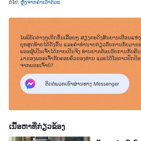
ຕໍ່ໄປ:
ຫຼັງຈາກຄຳເວົ້າຕົວະ
ມາສະແດງ ຫຼື ເບິ່ງວ່າໂງ່. ໂດຍການບັນຈຸສິ່ງທີ່ຂ້ອຍຢາກເວົ
ແຈ້ງ, ດັ່ງນັ້ນ ແນ່ນອນວ່າບໍ່ມີໃຜສາມາດຊີ້ໃຫ້ເຫັນຄວາມຜິດຂ
ຮັກສາໜ້າຕາໄວ້ໄດ້ ແລະ ນັ້ນເຮັດໃຫ້ຂ້ອຍເຊື່ອຫຼາຍຂຶ້
ຫູຂອງເຈົ້າ ແລະ ປິດປາກຂອງເຈົ້າ” ແມ່ນວິທີທີ່ສະຫຼາດທີ່ສ
ໄພພິບັດຕ່າງໆເກີດຂຶ້ນເລື້ອຍໆ ສຽງກະດິງສັນຍານເຕືອນແຫ່ງ
ຍຸກສຸດທ້າຍໄດ້ດັງຂຶ້ນ ແລະຄໍາທໍານາຍກ່ຽວກັບການກັບມາຂ
ຂອງ
ພຣະເຈົ້າອົງຊົງລິດທານຸພາບສູງສຸດ
, ຂ້ອຍຍັງອົດບໍ່ໄດ້ທ
ພຣະຜູ້ເປັນເຈົ້າໄດ້ກາຍເປັນຈີງ ທ່ານຢາກຕ້ອນຮັບການກັບຄືນ
ເອື້ອຍນ້ອງ. ຂ້ອຍຮູ້ສຶກວ່າຕາບໃດທີ່ຂ້ອຍບໍ່ເວົ້າຫຼາຍ ຫຼື 
ມາຂອງພຣະເຈົ້າກັບຄອບຄົວຂອງທ່ານ ແລະໄດ້ໂອກາດປົກປ້ອ
ຈາກພຣະເຈົ້າບໍ?
ບົກຜ່ອງຂອງຂ້ອຍ ແລະ ຂ້ອຍສາມາດປົກປ້ອງພາບລັກຂອງຂ້ອ
ເມື່ອໃດກໍ່ຕາມທີ່ຂ້ອຍບໍ່ຕ້ອງການແບ່ງປັນມຸມອງຂອງຂ້ອ
ຕິດຕໍ່ພວກເຮົາຜ່ານທາງ Messenger
ເອງ ແລະ ສິ່ງທີ່ຄົນອື່ນຈະຄິດກັບຂ້ອຍຢູ່ສະເໝີ. ຖ້າຂ້ອຍຄ
ທາງທີ່ປອດໄພ, ບໍ່ເວົ້າ ຫຼື ກະທຳສິ່ງໃດ. ພິດເຫຼົ່ານີ້ຂອງຊາຕ
ຂ້ອຍຄາດເດົາ ແລະ ປ້ອງກັນຄົນອື່ນຫຼາຍຂຶ້ນຕະຫຼອດເວລາ. ຂ້
ກັບຄົນອື່ນແມ່ນໜ້າຫົດຫູ່ໃຈ ແລະ ໜ້າເບື່ອແທ້. ບໍ່ມີທາງ
ເນື້ອຫາທີ່ກ່ຽວຂ້ອງ
ເມື່ອຮັບຮູ້ສິ່ງນີ້, ຂ້ອຍໄດ້ມາຢູ່ຕໍ່ໜ້າພຣະເຈົ້າໃນຄຳອະທິຖ