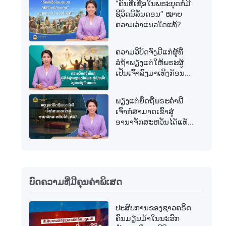
“ຄົນທີ່ເຊື່ອໃນພຣະບຸດກໍມີ
ຊີວິດນິລັນດອນ” ໝາຍ
ຄວາມວ່າແນວໃດແທ້?
ຄວາມວິບັດຈົ່ງມີແກ່ຜູ້ທີ່
ລໍຖ້າພຽງແຕ່ໃຫ້ພຣະຜູ້
ເປັນເຈົ້າລົງມາເທິງກ້ອນ
ເມກ
ພຽງແຕ່ຍຶດຖືພຣະຄຳພີ
ເຈົ້າກໍສາມາດເຂົ້າສູ່
ອານາຈັກສະຫວັນໄດ້ແທ້
ບໍ?
ບົດຄວາມທີ່ມີຄຸນຄ່າພິເສດ
ປະສົບການຂອງຊາວຄຣິດ
ຄົນມຽນມ້າໃນນະຮົກ