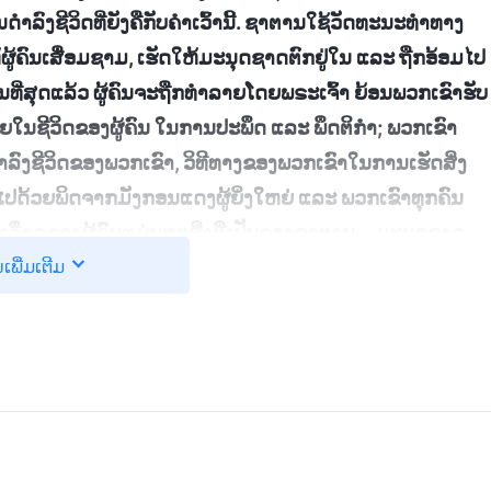
ໍາລົງຊີວິດທີ່ຍັງຄືກັບຄໍາເວົ້ານີ້. ຊາຕານໃຊ້ວັດທະນະທໍາທາງ
ູ້ຄົນເສື່ອມຊາມ, ເຮັດໃຫ້ມະນຸດຊາດຕົກຢູ່ໃນ ແລະ ຖືກອ້ອມໄປ
ທີ່ສຸດແລ້ວ ຜູ້ຄົນຈະຖືກທໍາລາຍໂດຍພຣະເຈົ້າ ຍ້ອນພວກເຂົາຮັບ
າຍໃນຊີວິດຂອງຜູ້ຄົນ ໃນການປະພຶດ ແລະ ພຶດຕິກຳ; ພວກເຂົາ
ດໍາລົງຊີວິດຂອງພວກເຂົາ, ວິທີທາງຂອງພວກເຂົາໃນການເຮັດສິ່ງ
ໄປດ້ວຍພິດຈາກມັງກອນແດງຜູ້ຍິ່ງໃຫຍ່ ແລະ ພວກເຂົາທຸກຄົນ
ເລືອດຂອງຜູ້ຄົນແມ່ນທຸກສິ່ງທີ່ເປັນຂອງຊາຕານ... ມະນຸດຊາດ
ນເພີ່ມເຕີມ
ານແມ່ນໄຫຼຜ່ານເລືອດຂອງທຸກຄົນ ແລະ ມັນສາມາດເຫັນໄດ້ວ່າ
ານປ່ຽນແປງ, ເຕັມໄປດ້ວຍ ແລະ ຈົມຢູ່ໃນປັດຊະຍາຂອງຊາຕານ.
ທີ່ຜູ້ຄົນຕໍ່ຕ້ານພຣະເຈົ້າ ແລະ ຢືນຢູ່ຝ່າຍກົງກັນຂ້າມກັບ
. ພຣະທຳ
ຄຣິດແຫ່ງຍຸກສຸດທ້າຍ. ວິທີຮູ້ຈັກທໍາມະຊາດຂອງມະນຸດ)
ຂອງຫົວໃຈຂ້ອຍ. ຂ້ອຍເຫັນວ່າຂ້ອຍສະໜັບສະໜູນປັດຊະຍາຂອງ
ົ້າ” ແລະ “ຄວາມງຽບຄືທອງຄຳ ແລະ ຄົນທີ່ເວົ້າຫຼາຍກໍເຮັດ
ກສຽງ” ກັບຄົນອື່ນ, ຂ້ອຍບໍ່ຈຳເປັນຕ້ອງເອົາຈຸດອ່ອນຂອງຂ້ອຍ