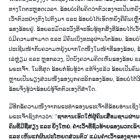
ທາງໃດຕະຫຼອດເວລາ. ຂ້ອຍບໍ່ເຄີຍຄິດວ່າຕົວເອງຈະເປັນຫຍັງແບ
ເວົ້າຕົວະຢ່າງກົງໄປກົງມາ ແລະ ຂ້ອຍບໍ່ໄດ້ເຮັດຫຍັງຄືຄົນເຫຼ
ຂອງຂ້ອຍຢູ່. ຂ້ອຍລະມັດລະວັງທີ່ຈະຮັບຮູ້ທຸກສິ່ງທີ່ຂ້ອຍໄດ
ບໍ່ມີຄວາມສາມາດ ແລະ ມີຄົນເບິ່ງທະລຸຜ່ານໂຕຂ້ອຍ. ຂ້ອຍບໍ
ປະເຊີນໜ້າກັບຄວາມຫຍຸ້ງຍາກໃດໜຶ່ງໃນໜ້າທີ່ຂອງຂ້ອຍ, ຂ້ອຍບໍ
ເລ່ຫຼ່ຽມ ແລະ ຫຼອກລວງ, ປິດບັງຄວາມຄິດເຫັນຂອງຂ້ອຍ 
ພຣະເຈົ້າ. ໃນທີ່ສຸດ ຂ້ອຍກໍ່ຮັບຮູ້ວ່າ ແທ້ຈິງແລ້ວ ຂ້ອຍເປັນຄົນເ
ຫຼາຍເປັນພຽງສ່ວນໜຶ່ງຂອງບຸກຄະລິກຂອງຂ້ອຍ, ຂ້ອຍບໍ່ໄດ້ວິເຄ
ຂ້ອຍຈຶ່ງຮູ້ວ່າຂ້ອຍບໍ່ຮູ້ຈັກຕົວເອງດີສ່ຳໃດ.
ມີອີກຂໍ້ຄວາມໜຶ່ງຈາກພຣະທຳຂອງພຣະເຈົ້າທີ່ຂ້ອຍອ່ານເຊິ່
ພຣະເຈົ້າຊົງກ່າວວ່າ: “
ຊາຕານເຮັດໃຫ້ຜູ້ຄົນເສື່ອມຊາມຜ່
ຄົນທີ່ມີຊື່ສຽງ ແລະ ຍິ່ງໃຫຍ່. ຄຳເວົ້າທີ່ຊົ່ວຮ້າຍຂອງພວ
ແລະ ເຫັນແກ່ຜົນປະໂຫຍດສ່ວນຕົວ’ ແມ່ນຄໍາເວົ້າຂອງຊາຕານທີ່