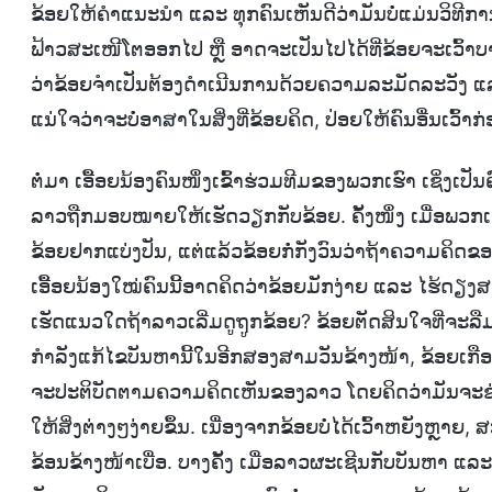
ຂ້ອຍໃຫ້ຄຳແນະນຳ ແລະ ທຸກຄົນເຫັນດີວ່າມັນບໍ່ແມ່ນວິທີການທ
ຟ້າວສະເໜີໂຕອອກໄປ ຫຼື ອາດຈະເປັນໄປໄດ້ທີ່ຂ້ອຍຈະເວົ້າບາງສ
ວ່າຂ້ອຍຈຳເປັນຕ້ອງດຳເນີນການດ້ວຍຄວາມລະມັດລະວັງ ແລ
ແນ່ໃຈວ່າຈະບໍ່ອາສາໃນສິ່ງທີ່ຂ້ອຍຄິດ, ປ່ອຍໃຫ້ຄົນອື່ນເວົ້າກ່
ຕໍ່ມາ ເອື້ອຍນ້ອງຄົນໜຶ່ງເຂົ້າຮ່ວມທີມຂອງພວກເຮົາ ເຊິ່ງເປ
ລາວຖືກມອບໝາຍໃຫ້ເຮັດວຽກກັບຂ້ອຍ. ຄັ້ງໜຶ່ງ ເມື່ອພວກເ
ຂ້ອຍຢາກແບ່ງປັນ, ແຕ່ແລ້ວຂ້ອຍກໍ່ກັງວົນວ່າຖ້າຄວາມຄິດຂ
ເອື້ອຍນ້ອງໃໝ່ຄົນນີ້ອາດຄິດວ່າຂ້ອຍມັກງ່າຍ ແລະ ໄຮ້ດຽງສ
ເຮັດແນວໃດຖ້າລາວເລີ່ມດູຖູກຂ້ອຍ? ຂ້ອຍຕັດສິນໃຈທີ່ຈະລືມ
ກຳລັງແກ້ໄຂບັນຫານີ້ໃນອີກສອງສາມວັນຂ້າງໜ້າ, ຂ້ອຍເກືອ
ຈະປະຕິບັດຕາມຄວາມຄິດເຫັນຂອງລາວ ໂດຍຄິດວ່າມັນຈະຊ່ວ
ໃຫ້ສິ່ງຕ່າງໆງ່າຍຂຶ້ນ. ເນື່ອງຈາກຂ້ອຍບໍ່ໄດ້ເວົ້າຫຍັງຫ
ຂ້ອນຂ້າງໜ້າເບື່ອ. ບາງຄັ້ງ ເມື່ອລາວຜະເຊີນກັບບັນຫາ ແລ