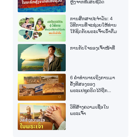
ຫຼັງຈາກທີ່ເສຍຊີວິດ
ການສຶກສາປະຈໍາວັນ: 4
ວິທີການທີ່ຈະຊ່ວຍໃຫ້ທ່ານ
ໃກ້ຊິດກັບພຣະເຈົ້າເຂົ້າຕື່ມ
ການກັບໃຈຂອງເຈົ້າໜ້າທີ່
6 ຄຳທຳນາຍເຖິງການມາ
ຄັ້ງທີສອງຂອງ
ພຣະເຢຊູຄຣິດໄດ້ຖືກ
ສຳເລັດແລ້ວ
ວິທີສ້າງຄວາມເຊື່ອໃນ
ພຣະເຈົ້າ