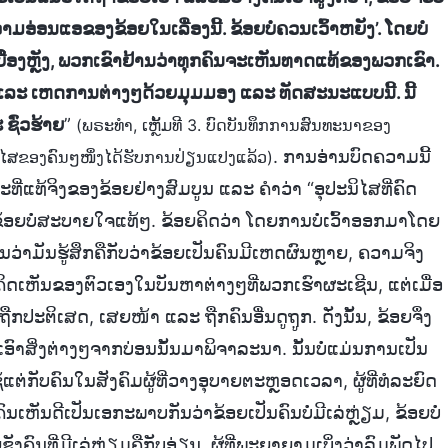
າມອ່ອນແອຂອງຂ້ອຍໃນເລື່ອງນີ້. ຂ້ອຍບໍ່ຄວນເວົ້າຫຍັງ’. ໂດຍບໍ່
ບື້ຶອງຫຼັງ, ພວກເຂົາຢ້ານວ່າທຸກຄົນຈະເຫັນທາດແທ້ຂອງພວກເຂົາ.
ງໆ ແລະ ເຫດການຕ່າງໆດ້ວຍມຸມມອງ ແລະ ທັດສະນະແບບນີ້. ນີ້
ຊົ່ວຮ້າຍ
”
(ພຣະທຳ, ເຫຼັ້ມທີ 3. ບົດບັນທຶກການສົນທະນາຂອງ
. ການອ່ານບົດຄວາມນີ້
ນິໄສຂອງຄົນໆໜຶ່ງໄດ້ຮັບການປ່ຽນແປງແລ້ວ)
່ແທ້ຈິງຂອງຂ້ອຍຢ່າງສົມບູນ ແລະ ຄຳວ່າ “ອຸປະນິໄສທີ່ຄົດ
້ອຍບໍ່ສະບາຍໃຈແທ້ໆ. ຂ້ອຍຄິດວ່າ ໂດຍການບໍ່ເວົ້າອອກມາໂດຍ
່ນວ່າມັນຮູ້ສຶກຄືກັບວ່າຂ້ອຍເປັນຄົນມີເຫດຜົນຫຼາຍ, ຄວາມຈິງ
ິດເຫັນຂອງຕົວເອງໃນບັນຫາຕ່າງໆທີ່ພວກເຮົາຜະເຊີນ, ແຕ່ເມື່ອ
ປຈະຖືກປະຕິເສດ, ເສຍໜ້າ ແລະ ຖືກຄົນອື່ນດູຖູກ. ດັ່ງນັ້ນ, ຂ້ອຍຈຶ່ງ
່ງເອົາສິ່ງຕ່າງໆຈາກບ່ອນນັ້ນມາພິຈາລະນາ. ນັ້ນບໍ່ແມ່ນການເປັນ
ຊ້ແຕ່ກັບຄົນໃນສັງຄົມຜູ້ທີ່ວາງອຸບາຍຕະຫຼອດເວລາ, ຜູ້ທີ່ທໍລະຍົດ
ຄົນເຫັນດີເປັນເອກະພາບກັນວ່າຂ້ອຍເປັນຄົນບໍ່ມີເລ່ຫຼ່ຽມ, ຂ້ອຍບໍ່
ຄົນທີ່ມີເລ່ຫຼ່ຽມຄືກັບອ່ຽນ, ຜູ້ທີ່ພະຍາຍາມເບິ່ງວ່າລົມພັດໄປ