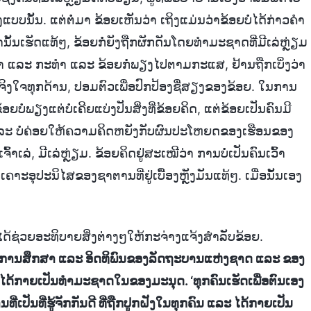
ບນັ້ນ. ແຕ່ຕໍ່ມາ ຂ້ອຍເຫັນວ່າ ເຖິງແມ່ນວ່າຂ້ອຍບໍ່ໄດ້ກ່າວຄຳ
ົ່ານັ້ນເຮັດແທ້ໆ, ຂ້ອຍກໍ່ຍັງຖືກຜັກດັນໂດຍທຳມະຊາດທີ່ມີເລ່ຫຼ່ຽມ
້ເວົ້າ ແລະ ກະທຳ ແລະ ຂ້ອຍກໍ່ພຽງໄປຕາມກະແສ, ຢ້ານຖືກເບິ່ງວ່າ
່ຈິງໃຈທຸກດ້ານ, ປອມຕົວເພື່ອປົກປ້ອງຊື່ສຽງຂອງຂ້ອຍ. ໃນການ
່ພຽງແຕ່ບໍ່ເຄີຍແບ່ງປັນສິ່ງທີ່ຂ້ອຍຄິດ, ແຕ່ຂ້ອຍເປັນຄົນມີ
ແລະ ບໍ່ຄ່ອຍໃຫ້ຄວາມຄິດຫຍັງກັບຜົນປະໂຫຍດຂອງເຮືອນຂອງ
ຈົ້າເລ່, ມີເລ່ຫຼ່ຽມ. ຂ້ອຍຄິດຢູ່ສະເໝີວ່າ ການບໍ່ເປັນຄົນເວົ້າ
າະອຸປະນິໄສຂອງຊາຕານທີ່ຢູ່ເບື້ອງຫຼັງມັນແທ້ໆ. ເມື່ອນັ້ນເອງ
ງໄດ້ຊ່ວຍອະທິບາຍສິ່ງຕ່າງໆໃຫ້ກະຈ່າງແຈ້ງສຳລັບຂ້ອຍ.
ານການສຶກສາ ແລະ ອິດທິພົນຂອງລັດຖະບານແຫ່ງຊາດ ແລະ ຂອງ
ກເຂົາໄດ້ກາຍເປັນທຳມະຊາດໃນຂອງມະນຸດ. ‘ທຸກຄົນເຮັດເພື່ອຕົນເອງ
ເປັນທີ່ຮູ້ຈັກກັນດີ ທີ່ຖືກປູກຝັງໃນທຸກຄົນ ແລະ ໄດ້ກາຍເປັນ