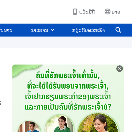
ແອັບມືຖື
ລາວ
ູບພາບ
ຂ່າວສານ
ກ່ຽວກັບພວກເຮົາ