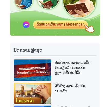
ບົດຄວາມຫຼ້າສຸດ
ປະສົບການຂອງຊາວຄຣິດ
ຄົນມຽນມ້າໃນນະຮົກ
ຫຼັງຈາກທີ່ເສຍຊີວິດ
ວິທີສ້າງຄວາມເຊື່ອໃນ
ພຣະເຈົ້າ