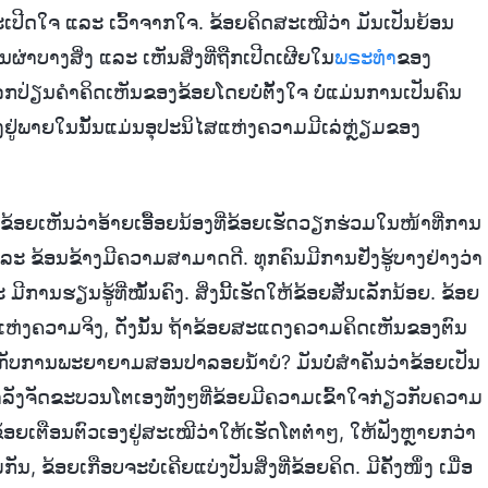
ອຍຈະເປີດໃຈ ແລະ ເວົ້າຈາກໃຈ. ຂ້ອຍຄິດສະເໝີວ່າ ມັນເປັນຍ້ອນ
ຜ່າບາງສິ່ງ ແລະ ເຫັນສິ່ງທີ່ຖືກເປີດເຜີຍໃນ
ພຣະທຳ
ຂອງ
ຍແລກປ່ຽນຄຳຄິດເຫັນຂອງຂ້ອຍໂດຍບໍ່ຕັ້ງໃຈ ບໍ່ແມ່ນການເປັນຄົນ
ອງຢູ່ພາຍໃນນັ້ນແມ່ນອຸປະນິໄສແຫ່ງຄວາມມີເລ່ຫຼ່ຽມຂອງ
. ຂ້ອຍເຫັນວ່າອ້າຍເອື້ອຍນ້ອງທີ່ຂ້ອຍເຮັດວຽກຮ່ວມໃນໜ້າທີ່ການ
ະ ຂ້ອນຂ້າງມີຄວາມສາມາດດີ. ທຸກຄົນມີການຢັ່ງຮູ້ບາງຢ່າງວ່າ
ການຮຽນຮູ້ທີ່ໝັ້ນຄົງ. ສິ່ງນີ້ເຮັດໃຫ້ຂ້ອຍສັ່ນເລັກນ້ອຍ. ຂ້ອຍ
ຫ່ງຄວາມຈິງ, ດັ່ງນັ້ນ ຖ້າຂ້ອຍສະແດງຄວາມຄິດເຫັນຂອງຕົນ
ຄືກັບການພະຍາຍາມສອນປາລອຍນ້ຳບໍ? ມັນບໍ່ສຳຄັນວ່າຂ້ອຍເປັນ
່າຂ້ອຍກຳລັງຈັດຂະບວນໂຕເອງທັງໆທີ່ຂ້ອຍມີຄວາມເຂົ້າໃຈກ່ຽວກັບຄວາມ
 ຂ້ອຍເຕືອນຕົວເອງຢູ່ສະເໝີວ່າໃຫ້ເຮັດໂຕຕ່ຳໆ, ໃຫ້ຟັງຫຼາຍກວ່າ
ນ, ຂ້ອຍເກືອບຈະບໍ່ເຄີຍແບ່ງປັນສິ່ງທີ່ຂ້ອຍຄິດ. ມີຄັ້ງໜຶ່ງ ເມື່ອ