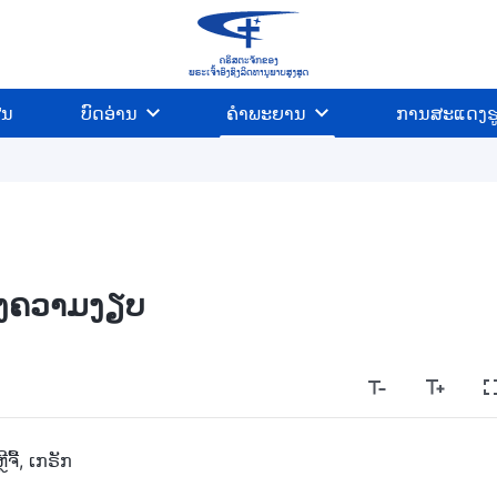
ີນ
ບົດອ່ານ
ຄຳພະຍານ
ການສະແດງຮ
ຫຼັງຄວາມງຽບ
ີຈື້, ເກຣັກ