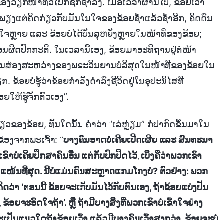
ກໜ້າທົ່ວໄປກໍ່ຊັກຊ້າລົງ. ເມື່ອເວລາຜ່ານໄປ, ຂ້ອຍເວົ້າ
້ອຍພຽງແຕ່ຄິດກ່ຽວກັບມັນໃນໃຈຂອງຂ້ອຍຊ້ຳແລ້ວຊ້ຳອີກ, ຄິດດົນ
ໃຈຫຼາຍ ແລະ ຂ້ອຍບໍ່ໄດ້ບັນລຸຫຍັງຫຼາຍໃນໜ້າທີ່ຂອງຂ້ອຍ;
ອນຜິດປົກກະຕິ. ໃນເວລານີ້ເອງ, ຂ້ອຍມາອະທິຖານຢູ່ຕໍ່ໜ້າ
ເຖິງການສ່ອງສະຫວ່າງຂອງພຣະວິນຍານບໍລິສຸດໃນໜ້າທີ່ຂອງຂ້ອຍໃນ
 ຂ້ອຍບໍ່ຮູ້ວ່າຂ້ອຍກຳລັງດຳລົງຊີວິດຢູ່ໃນອຸປະນິໄສທີ່
ຍໃຫ້ຮູ້ຈັກຕົວເອງ”.
ວຂອງຂ້ອຍ, ທັນໃດນັ້ນ ຄຳວ່າ “ເລ່ຫຼ່ຽມ” ກໍ່ປາກົດຂຶ້ນມາໃນ
້ອງຈາກພະເຈົ້າ: “
ບາງຄົນອາດບໍ່ເຄີຍເປີດເຜີຍ ແລະ ສົນທະນາ
ຂົາບໍ່ເຄີຍປຶກສາຄົນອື່ນ ແຕ່ກັບປົກປິດໄວ້, ເບິ່ງຄືວ່າພວກເຂົາ
ແໜ້ນທີ່ສຸດ. ນີ້ບໍ່ແມ່ນຄົນສະຫຼາດແກມໂກງບໍ? ຕົວຢ່າງ: ພວກ
ດວ່າ ‘ຕອນນີ້ ຂ້ອຍຈະເກັບມັນໄວ້ກັບຕົນເອງ, ຖ້າຂ້ອຍແບ່ງປັນ
ຍຈະອົດໃຈຖ້າ’. ຫຼື ຖ້າມີບາງສິ່ງທີ່ພວກເຂົາບໍ່ເຂົ້າໃຈຢ່າງ
ຈະເປັນແນວໃດຖ້າຂ້ອຍເວົ້າ ແລ້ວມີບາງຄົນເວົ້າສູງກວ່າ, ຂ້ອຍຈະບໍ່