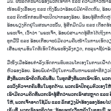
ມັນ. ຜະລິດຕະພາບຂອງພວກເຮົາຕ່ຳ ແລະ ຄວາມກ້າວໜ້າຂອງວຽ
ໜ້ອຍລົງເລື້ອຍໆ ແລະ ເຖິງຂັ້ນວ່າຂ້ອຍບໍ່ມີຄຳຄິດເຫັນ, ຂ
ແລະ ຄິດໜັກກ່ອນທີ່ຈະເປີດປາກຂອງຂ້ອຍ. ຂ້ອຍຮູ້ສຶກຫົດຫູ່
ຂ້ອຍພຽງຕິດຢູ່ໃນສະພາວະນັ້ນ, ຮູ້ສຶກມືດມົນ ແລະ ເດືອດຮ້
ພຣະເຈົ້າ, ເວົ້າວ່າ “ພຣະເຈົ້າ, ຂ້ອຍບໍ່ສາມາດຮູ້ສຶກໄດ້
ທຸກມື້ນີ້ ແລະ ຂ້ອຍເກືອບຈະບໍ່ມີຄວາມຄືບໜ້າໃນການເຮັດວຽກ.
ເສື່ອມຊາມອັນໃດທີ່ເຮັດໃຫ້ພຣະອົງລັງກຽດ, ກະລຸນາຊີ້ນຳຂ້ອ
ມື້ໜຶ່ງເມື່ອຂ້ອຍກຳລັງເຮັດການທົບທວນໂຕເອງໃນການເຝົ້າດ່ຽ
ຫົວຂອງຂ້ອຍ. ຂ້ອຍພົບຄຳນີ້ຢູ່ໃນການຄົ້ນຫາພຣະທຳທີ່ກ່ຽວຂ
ສິ່ງທີ່ພວກເຂົາຄິດກັບຄົນອື່ນ. ໃນທຸກສິ່ງທີ່ພວກເຂົາເຮັດ, ພວກເ
ລະວັງຕົວຈາກຄົນອື່ນໃນທຸກດ້ານ. ພວກເຂົາປົກຄຸມຕົວເອງໃຫ້
ເຂົາມີຄວາມຄິດທີ່ພວກເຂົາຮູ້ສຶກວ່າພວກເຂົາສະຫຼາດ ແລະ ຄິ
ໃຫ້, ພວກເຈົ້າອາດໃຊ້ມັນ ແລະ ລັກສຽງຟ້າຮ້ອງຂອງຂ້ອຍໄປ, ຂ້ອ
ເຕັມທີ່, ພວກເຂົາຈະຄິດວ່າ: ‘ຂ້ອຍຈະບໍ່ເວົ້າຫຍັງໃນຕອນນີ້. 