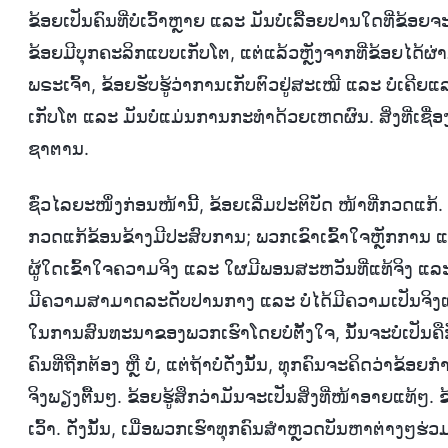
ຂ້ອຍເປັນຄົນທີ່ບໍ່ເວົ້າຫຼາຍ ແລະ ມັນບໍ່ເລື້ອຍປານໃດທີ່ຂ້
ຂ້ອຍມີບຸກຄະລິກແບບເກັບໂຕ, ແຕ່ແລ້ວຫຼັງຈາກທີ່ຂ້ອຍໄດ້ຜ່ານ
ພຣະເຈົ້າ, ຂ້ອຍຮັບຮູ້ວ່າການເກັບຕົວຢູ່ສະເໝີ ແລະ ບໍ່ເຄີ
ເກັບໂຕ ແລະ ມັນບໍ່ແມ່ນການກະທຳດ້ວຍເຫດຜົນ. ສິ່ງທີ່ເຊື່
ຊາຕານ.
ຊົ່ວໄລຍະໜຶ່ງກ່ອນໜ້ານີ້, ຂ້ອຍເລີ່ມປະຕິບັດ ໜ້າທີ່ກວດແກ້
ກວດແກ້ຂ້ອນຂ້າງມີປະສົບການ; ພວກເຂົາເຂົ້າໃຈຫຼັກການ ແລ
ຜູ້ໃດເຂົ້າໃຈຄວາມຈິງ ແລະ ໃຜມີພອນສະຫວັນທີ່ແທ້ຈິງ ແລະ ມີ
ມີຄວາມສາມາດລະດັບປານກາງ ແລະ ບໍ່ໄດ້ມີຄວາມເປັນຈິງແ
ໃນການສົນທະນາຂອງພວກເຮົາໂດຍບໍ່ຕັ້ງໃຈ, ນັ້ນຈະບໍ່ເປັນ
ຄົນທີ່ຖືກຕ້ອງ ຫຼື ບໍ່, ແຕ່ຖ້າບໍ່ດັ່ງນັ້ນ, ທຸກຄົນຈະຄິດວ
ຈິງພຽງຕື້ນໆ. ຂ້ອຍຮູ້ສຶກວ່າມັນຈະເປັນສິ່ງທີ່ໜ້າອາຍແທ້ໆ.
ເວົ້າ. ດັ່ງນັ້ນ, ເມື່ອພວກເຮົາທຸກຄົນສຳຫຼວດບັນຫາຕ່າງໆຮ່ວມກັ