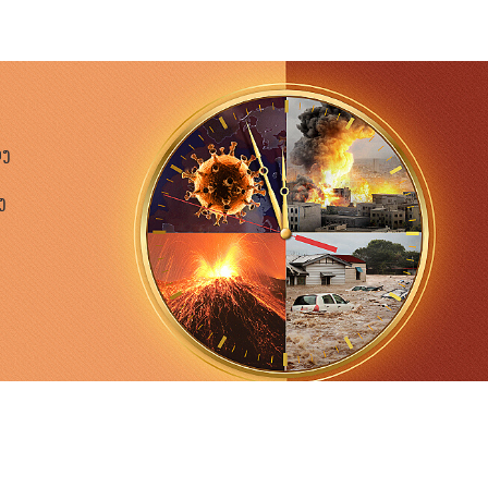
້າ, ຄວາມຄິດທີ່ຜິດພາດຫຼາຍຢ່າງຂອງຂ້ອຍບໍ່ເຄີຍອອກມາໃນທີ່
ອງຂ້ອຍ ຫຼື ບໍ່ເຫັນດີກັບຂ້ອຍ. ດ້ວຍວິທີນັ້ນ ຂ້ອຍຈຶ່ງສາມາດ
ນວ່າການເຮັດຕາມຄວາມຄິດຂອງ “ຄວາມງຽບຄືທອງຄຳ” ແລະ “ເປີດ
ຸດເພື່ອຈະຢູ່ລອດໃນໂລກນີ້. ຫຼັງຈາກຍອມຮັບພາລະກິດຍຸກສຸດທ້າຍ
ອງ
ີ່ຈະປ່ອຍໃຫ້ສິ່ງເຫຼົ່ານີ້ເປັນຕົວກຳນົດປະຕິສຳພັນຂອງຂ້ອຍກັບອ້າຍ
ຫຸບປາກຢູ່, ບໍ່ມີໃຜຈະພົບເຫັນຄວາມລົ້ມເຫຼວສ່ວນຕົວ ແລະ ຄວາມ
ງ
ຍໄດ້. ຂ້ອຍດຳລົງຊີວິດຕາມປັດຊະຍາເຫຼົ່ານີ້ຂອງຊາຕານ ແລະ
ຍເອງ, ຂ້ອຍກຳລັງຄິດໄລ່ຄວາມສູນເສຍ ແລະ ຜົນປະໂຫຍດຂອງຕົວ
ິດວ່າມີໂອກາດທີ່ຂ້ອຍຈະເຮັດໃຫ້ໂຕເອງອັບອາຍ, ຂ້ອຍຈະເລືອກໄປ
ານເຮັດໃຫ້ຂ້ອຍເຈົ້າເລ່ ແລະ ມີເລ່ຫຼ່ຽມຫຼາຍຍິ່ງຂຶ້ນ ແລະ ເຮັດໃຫ້
ອຍຈະບໍ່ລິເລີ່ມທີ່ຈະຕິດຕໍ່ສື່ສານ ແລະ ເປີດໃຈ, ວຽກຂອງຂ້ອຍ
ທີ່ຂ້ອຍສາມາດເຮັດວຽກທີ່ເໝາະສົມໃນໜ້າທີ່ຂອງຂ້ອຍໄດ້ແບບນັ້ນ.
ານ, ຂໍໃຫ້ພຣະອົງຊີ້ນຳຂ້ອຍເພື່ອແກ້ໄຂອຸປະນິໄສທີ່ເສື່ອມຊາມດ້ານ