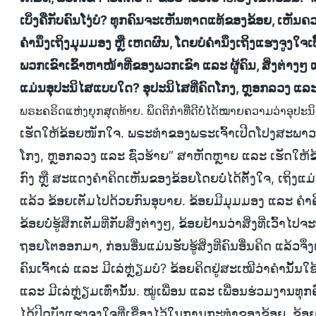
ເບິ່ງຄືກັບຄົນໂງ່ບໍ? ທຸກຄົນຈະເຫັນທາດແທ້ຂອງຂ້ອຍ, ເຫັນຄວ
ຄຳນຶງເຖິງມຸມມອງ ຫຼື ເຫດຜົນ, ໂດຍບໍ່ຄຳນຶງເຖິງແຮງຈູງໃຈເ
ພວກເຂົາເຂົ້າຫາໜ້າທີ່ຂອງພວກເຂົາ ແລະ ຜູ້ຄົນ, ສິ່ງຕ່າ
ແມ່ນອຸປະນິໄສແບບໃດ? ອຸປະນິໄສທີ່ຄົດໂກງ, ຫຼອກລວງ ແລະ 
ພຣະຄຣິດແຫ່ງຍຸກສຸດທ້າຍ. ພຶດຕິກຳທີ່ດີບໍ່ໄດ້ໝາຍຄວາມວ່າອຸປະ
ເຮັດໃຫ້ຂ້ອຍໜັກໃຈ. ພຣະທຳຂອງພຣະເຈົ້າເປີດໂປງສະພາວະທີ
ໂກງ, ຫຼອກລວງ ແລະ ຊົ່ວຮ້າຍ” ສາຫັດຫຼາຍ ແລະ ເຮັດໃຫ້ຂ
ກົງ ຫຼື ສະແດງຄຳຄິດເຫັນຂອງຂ້ອຍໂດຍບໍ່ໄດ້ຕັ້ງໃຈ, ເຖິງແມ
ແລ້ວ ຂ້ອຍເຕັມໄປດ້ວຍກົນອຸບາຍ. ຂ້ອຍມີມຸມມອງ ແລະ ຄຳຄ
ຂ້ອຍບໍ່ຮູ້ສຶກເຕັມທີ່ກັບສິ່ງຕ່າງໆ, ຂ້ອຍຢ້ານວ່າສິ່ງທີ່ເວົ້າໄ
ຖອຍໂຕອອກມາ, ກ່ອນອື່ນແມ່ນຮັບຮູ້ສິ່ງທີ່ຄົນອື່ນຄິດ ແລ້ວຈຶ
ຄົນເຈົ້າເລ່ ແລະ ມີເລ່ຫຼ່ຽມບໍ? ຂ້ອຍຄິດຢູ່ສະເໝີວ່າຄຳນັ້ນໃ
ແລະ ມີເລ່ຫຼ່ຽມເທົ່ານັ້ນ. ໝູ່ເພື່ອນ ແລະ ເພື່ອນຮ່ວມງານທຸກ
ໄດ້ປິດບັງແຮງຈູງໃຈທີ່ເຊື່ອງໄວ້ໃນການກະທຳຂອງຂ້ອຍ. ຂ້ອຍຊັງ