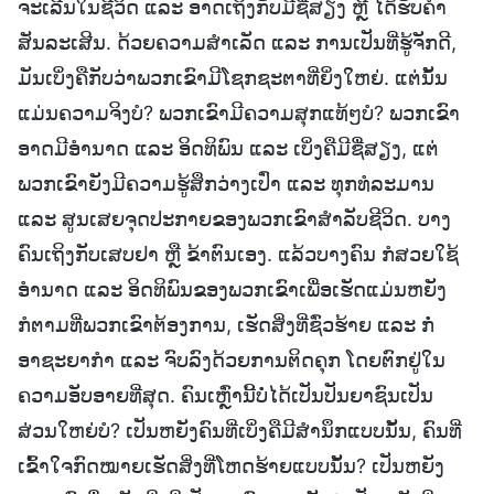
ຈະເລີນໃນຊີວິດ ແລະ ອາດເຖິງກັບມີຊື່ສຽງ ຫຼື ໄດ້ຮັບຄຳ
ສັນລະເສີນ. ດ້ວຍຄວາມສຳເລັດ ແລະ ການເປັນທີ່ຮູ້ຈັກດີ,
ມັນເບິ່ງຄືກັບວ່າພວກເຂົາມີໂຊກຊະຕາທີ່ຍິ່ງໃຫຍ່. ແຕ່ນັ້ນ
ແມ່ນຄວາມຈິງບໍ? ພວກເຂົາມີຄວາມສຸກແທ້ໆບໍ? ພວກເຂົາ
ອາດມີອຳນາດ ແລະ ອິດທິພົນ ແລະ ເບິ່ງຄືມີຊື່ສຽງ, ແຕ່
ພວກເຂົາຍັງມີຄວາມຮູ້ສຶກວ່າງເປົ່າ ແລະ ທຸກທໍລະມານ
ແລະ ສູນເສຍຈຸດປະກາຍຂອງພວກເຂົາສຳລັບຊີວິດ. ບາງ
ຄົນເຖິງກັບເສບຢາ ຫຼື ຂ້າຕົນເອງ. ແລ້ວບາງຄົນ ກໍສວຍໃຊ້
ອຳນາດ ແລະ ອິດທິພົນຂອງພວກເຂົາເພື່ອເຮັດແມ່ນຫຍັງ
ກໍຕາມທີ່ພວກເຂົາຕ້ອງການ, ເຮັດສິ່ງທີ່ຊົ່ວຮ້າຍ ແລະ ກໍ່
ອາຊະຍາກຳ ແລະ ຈົບລົງດ້ວຍການຕິດຄຸກ ໂດຍຕົກຢູ່ໃນ
ຄວາມອັບອາຍທີ່ສຸດ. ຄົນເຫຼົ່ານີ້ບໍ່ໄດ້ເປັນປັນຍາຊົນເປັນ
ສ່ວນໃຫຍ່ບໍ? ເປັນຫຍັງຄົນທີ່ເບິ່ງຄືມີສຳນຶກແບບນັ້ນ, ຄົນທີ່
ເຂົ້າໃຈກົດໝາຍເຮັດສິ່ງທີ່ໂຫດຮ້າຍແບບນັ້ນ? ເປັນຫຍັງ