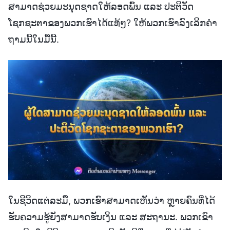
ສາມາດຊ່ວຍມະນຸດຊາດໃຫ້ລອດພົ້ນ ແລະ ປະຕິວັດ
ໂຊກຊະຕາຂອງພວກເຮົາໄດ້ແທ້ໆ? ໃຫ້ພວກເຮົາລົງເລິກຄຳ
ຖາມນີ້ໃນມື້ນີ້.
ໃນຊີວິດແຕ່ລະມື້, ພວກເຮົາສາມາດເຫັນວ່າ ຫຼາຍຄົນທີ່ໄດ້
ຮັບຄວາມຮູ້ຍັງສາມາດຮັບເງິນ ແລະ ສະຖານະ. ພວກເຂົາ