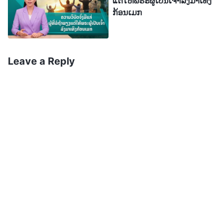
ແຕ່ໃຫ້ພຣະຜູ້ເປັນເຈົ້າລົງມາເທິງ
ປະເທດ ແລະ ຊົນຊາດບໍ່ສຳຄັນກັບພວກເຂົາອີກຕໍ່ໄປແລ້ວ.
ກ້ອນເມກ
ມະນຸດດຳລົງຊີວິດຢູ່ໃນໂລກທີ່ຫວ່າງເປົ່າ ເຊິ່ງສົນໃຈແຕ່ການ
ກິນ, ດື່ມ ແລະ ສະແຫວງຫາຄວາມພໍໃຈເທົ່ານັ້ນ... ມີຄົນ
ສ່ວນໜ້ອຍທີ່ຈະສະແຫວງຫາດ້ວຍຕົນເອງວ່າ ພຣະເຈົ້າ
Leave a Reply
ປະຕິບັດພາລະກິດຂອງພຣະອົງໃນປັດຈຸບັນຢູ່ທີ່ໃດ ຫຼື ຄົ້ນຫາ
ວິທີທີ່ພຣະອົງປົກຄອງ ແລະ ປັ້ນແຕ່ງຈຸດໝາຍປາຍທາງຂອງ
ມະນຸດ. ດ້ວຍວິທີນີ້, ໂດຍມະນຸດບໍ່ຮູ້ຕົວ, ອາລິຍະທຳຂອງ
ມະນຸດກໍຍິ່ງມີຄວາມສາມາດໜ້ອຍລົງທີ່ຈະຍຶດຕິດກັບຄວາມ
ປາຖະໜາຂອງມະນຸດ ແລະ ຍັງມີຄົນຢ່າງຫຼວງຫຼາຍທີ່ຮູ້ສຶກ
ວ່າ ການດຳລົງຊີວິດແບບນີ້ໃນໂລກ ພວກເຂົາແມ່ນມີຄວາມ
ສຸກໜ້ອຍກວ່າຄົນທີ່ຈາກໄປ. ແມ່ນແຕ່ຄົນໃນປະເທດທີ່ເຄີຍມີ
ຄວາມສີວິໄລສູງກໍຈົ່ມກັບຄວາມທຸກດັ່ງກ່າວ. ຍ້ອນວ່າຫາກ
ປາສະຈາກການນໍາພາຂອງພຣະເຈົ້າ, ບໍ່ວ່າຜູ້ປົກຄອງ ແລະ
ນັກສັງຄົມສາດໃດໆ ຈະພະຍາຍາມຄົ້ນຄິດຢ່າງໜັກເພື່ອ