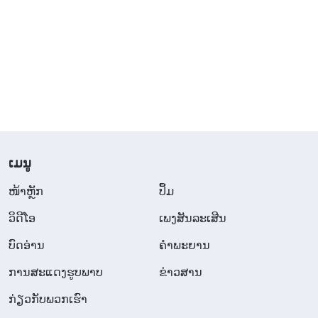
ຮັກສາອາລິຍະທຳຂອງມະນຸດຫຼາຍສໍ່າໃດ, ມັນກໍບໍ່ມີ
ປະໂຫຍດຫຍັງ. ບໍ່ມີໃຜສາມາດຕື່ມເຕັມຄວາມຫວ່າງເປົ່າໃນ
ຫົວໃຈຂອງມະນຸດໄດ້, ຍ້ອນບໍ່ມີໃຜສາມາດເປັນຊີວິດຂອງ
ມະນຸດໄດ້ ແລະ ບໍ່ມີທິດສະດີທາງສັງຄົມໃດທີ່ສາມາດປ່ອຍ
ມະນຸດໃຫ້ເປັນອິດສະລະຈາກຄວາມຫວ່າງເປົ່າທີ່ເຂົາທົນທຸກ
ຢູ່. ວິທະຍາສາດ, ຄວາມຮູ້, ອິດສະລະພາບ, ປະຊາທິປະໄຕ,
ເວລາຫວ່າງ, ຄວາມສະດວກສະບາຍ, ສິ່ງເຫຼົ່ານີ້ແມ່ນການ
​ເມ​ນູ
ບັນເທົາພຽງຊົ່ວຄາວ. ເຖິງວ່າຈະມີສິ່ງເຫຼົ່ານີ້, ມະນຸດກໍຈະ
ເຮັດບາບໂດຍຫຼີກເວັ້ນບໍ່ໄດ້ ແລະ ສະແດງຄວາມໂສກເສົ້າກັບ
​ໜ້າຫຼັກ
ປຶ້ມ
ຄວາມບໍ່ຍຸຕິທຳຂອງສັງຄົມ. ສິ່ງເຫຼົ່ານີ້ບໍ່ສາມາດຍັບຍັ້ງຄວາມ
ວິ​ດີ​ໂອ
ເພງສັນລະເສີນ
ຢາກໄດ້ ແລະ ຄວາມປາຖະໜາຂອງມະນຸດໃນການຄົ້ນຫາ...
ບົດອ່ານ
ຄຳພະຍານ
ໃນທີ່ສຸດ ມະນຸດກໍຍັງເປັນມະນຸດ. ຕໍາແໜ່ງ ແລະ ຊີວິດຂອງ
ການສະແດງຮູບພາບ
ຂ່າວສານ
ພຣະເຈົ້າບໍ່ສາມາດແທນທີ່ໂດຍມະນຸດຄົນໃດໄດ້.
ກ່ຽວກັບພວກເຮົາ
ມະນຸດຊາດບໍ່ພຽງແຕ່ຕ້ອງການສັງຄົມທີ່ຍຸຕິທຳ ເຊິ່ງທຸກຄົນ