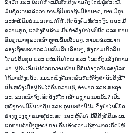
ຊໍ້າອີກ ແລະ ໂລກໃກ້ຈະມີເສິກສົງຄາມຄັ້ງໃຫຍ່ຢູ່ສະເໝີ.
ມັນຊັດເຈນແລ້ວວ່າ ການທີ່ປັນຍາຊົນມີອຳນາດ, ການມີຄຸນ
ນະທຳນິຍົມບໍ່ແມ່ນການກໍ່ໃຫ້ເກີດສັງຄົມທີ່ສະຫງົບ ແລະ ມີ
ຄວາມສຸກ, ແຕ່ກົງກັນຂ້າມ ມັນກຳລັງນໍາໄພພິບັດ ແລະ ການ
ທົນທຸກມາສູ່ພວກເຮົາຫຼາຍຂຶ້ນເລື້ອຍໆ. ການແຜ່ລະບາດ
ຂອງເຊື້ອພະຍາດແມ່ນເພີ່ມຂຶ້ນເລ້ືອຍໆ, ສົງຄາມເກີດຂຶ້ນ
ໂດຍບໍ່ສິ້ນສຸດ ແລະ ແຜ່ນດິນໄຫວ ແລະ ໄພແຫ້ງແລ້ງກໍ່ຕາມ
ມາ. ຜູ້ຄົນເຕັມໄປດ້ວຍຄວາມຢ້ານ ຄືກັບວ່າຈຸດຈົບຂອງໂລກ
ໄດ້ມາເຖິງແລ້ວ. ແມ່ນຫຍັງຄືເຫດຜົນທີ່ແທ້ຈິງສຳລັບສິ່ງນີ້?
ເປັນຫຍັງເມື່ອຜູ້ຄົນໄດ້ຮັບຄວາມຮູ້, ອຳນາດ ແລະ ສະຖາ
ນະ, ພວກເຂົາຈຶ່ງເຮັດສິ່ງທີ່ໂຫດຮ້າຍຫຼາຍແບບນັ້ນ? ເປັນ
ຫຍັງການມີປັນຍາຊົນ ແລະ ຄຸນນະທຳນິຍົມ ຈຶ່ງນໍາໄພພິບັດ
ຢ່າງຫຼວງຫຼາຍມາສູ່ປະເທດ ແລະ ຜູ້ຄົນ? ນີ້ຄືສິ່ງທີ່ສົມຄວນ
ແກ່ການຄຳນຶງຫຼາຍ! ການຮັບເອົາຄວາມຮູ້ສາມາດເຮັດໃຫ້