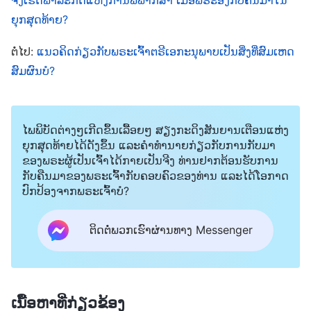
ໄດ້ດີຂຶ້ນ ແລະ ປະຊາຊົນຄວນມີສີວິໄລ, ມີຄວາມສຸກ ແລະ ມີ
ຍຸກສຸດທ້າຍ?
ສຸຂະພາບທີ່ດີຂຶ້ນ. ແຕ່ປະເທດແບບນັ້ນມີຢູ່ແທ້ໆບໍ? ມັນບໍ່ເຄີຍ
ມີຢູ່. ສິ່ງນັ້ນໄດ້ເຮັດໃຫ້ຜູ້ຄົນເກົາຫົວຂອງພວກເຂົາແທ້ໆ!
ຕໍ່ໄປ:
ແນວຄິດກ່ຽວກັບພຣະເຈົ້າຕຣີເອກະນຸພາບເປັນສິ່ງທີ່ສົມເຫດ
ຂ້ອຍໄດ້ອ່ານສິ່ງນີ້ໃນ
ສົມຜົນບໍ?
ພຣະທຳ
ຂອງພຣະເຈົ້າ: “
ຈາກຕອນທີ່
ມະນຸດໄດ້ມີວິທະຍາສາດສັງຄົມເປັນຄັ້ງທໍາອິດ, ຄວາມຄິດ
ຂອງມະນຸດກໍວຸ້ນຢູ່ນໍາວິທະຍາສາດ ແລະ ຄວາມຮູ້. ແລ້ວ
ໄພພິບັດຕ່າງໆເກີດຂຶ້ນເລື້ອຍໆ ສຽງກະດິງສັນຍານເຕືອນແຫ່ງ
ວິທະຍາສາດ ແລະ ຄວາມຮູ້ກາຍມາເປັນເຄື່ອງມືສຳລັບການ
ຍຸກສຸດທ້າຍໄດ້ດັງຂຶ້ນ ແລະຄໍາທໍານາຍກ່ຽວກັບການກັບມາ
ປົກຄອງຂອງມະນຸດ ແລະ ບໍ່ມີພື້ນທີ່ພຽງພໍອີກຕໍ່ໄປສຳລັບໃຫ້
ຂອງພຣະຜູ້ເປັນເຈົ້າໄດ້ກາຍເປັນຈີງ ທ່ານຢາກຕ້ອນຮັບການ
ກັບຄືນມາຂອງພຣະເຈົ້າກັບຄອບຄົວຂອງທ່ານ ແລະໄດ້ໂອກາດ
ມະນຸດ ນະມັດສະການພຣະເຈົ້າ ແລະ ບໍ່ມີເງື່ອນໄຂທີ່ຈະ
ປົກປ້ອງຈາກພຣະເຈົ້າບໍ?
ນະມັດສະການພຣະເຈົ້າດ້ວຍຄວາມຊື່ນຊົມຍິນດີອີກຕໍ່ໄປ.
ຕໍາແໜ່ງຂອງພຣະເຈົ້າໄດ້ຫຼຸດຕໍ່າລົງຫຼາຍຍິ່ງຂຶ້ນໃນຫົວໃຈ
ຕິດຕໍ່ພວກເຮົາຜ່ານທາງ Messenger
ຂອງມະນຸດ. ໂລກໃນຫົວໃຈຂອງມະນຸດເຊິ່ງປາສະຈາກພື້ນທີ່
ໃຫ້ກັບພຣະເຈົ້າເປັນໂລກທີ່ມືດ, ຫວ່າງເປົ່າໂດຍປາສະຈາກ
ຄວາມຫວັງ. ແລ້ວດ້ວຍເຫດນັ້ນ ຈຶ່ງໄດ້ເກີດມີນັກ
ເນື້ອຫາທີ່ກ່ຽວຂ້ອງ