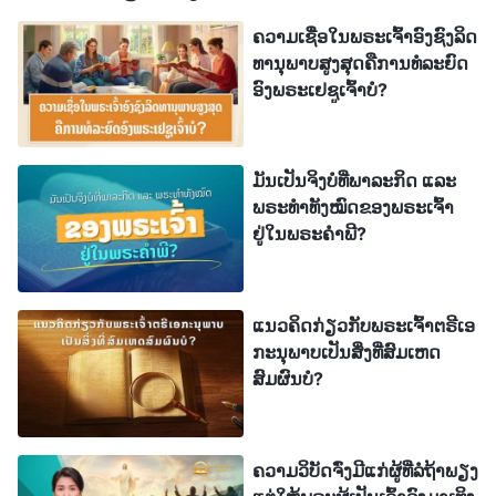
ວິທະຍາສາດສັງຄົມຫຼາຍຄົນ, ນັກປະຫວັດສາດ ແລະ ນັກ
ຄວາມເຊື່ອໃນພຣະເຈົ້າອົງຊົງລິດ
ການເມືອງເພື່ອອະທິບາຍທິດສະດີແຫ່ງວິທະຍາສາດສັງຄົມ,
ທານຸພາບສູງສຸດຄືການທໍລະຍົດ
ທິດສະດີແຫ່ງການວິວັດທະນາການ ແລະ ທິດສະດີອື່ນໆທີ່
ອົງພຣະເຢຊູເຈົ້າບໍ?
ລະເມີດຄວາມຈິງທີ່ພຣະເຈົ້າໄດ້ສ້າງມະນຸດ, ເພື່ອເຕີມເຕັມ
ຫົວໃຈ ແລະ ຄວາມຄິດຂອງມະນຸດ. ແລ້ວໃນລັກສະນະນີ້,
ມັນເປັນຈິງບໍທີ່ພາລະກິດ ແລະ
ຄົນທີ່ເຊື່ອວ່າ ພຣະເຈົ້າໄດ້ສ້າງທຸກສິ່ງ ກໍຍິ່ງໜ້ອຍລົງ ແລະ
ພຣະທຳທັງໝົດຂອງພຣະເຈົ້າ
ຄົນທີ່ເຊື່ອໃນທິດສະດີແຫ່ງວິວັດທະນາການກໍຍິ່ງຫຼາຍຂຶ້ນ.
ຢູ່ໃນພຣະຄຳພີ?
ນອກຈາກນັ້ນ ກໍມີຄົນຈຳນວນຫຼາຍຄົນທີ່ເຫັນການບັນທຶກ
ແຫ່ງພາລະກິດຂອງພຣະເຈົ້າ ແລະ ພຣະທຳຂອງພຣະອົງໃນ
ລະຫວ່າງຍຸກແຫ່ງພຣະສັນຍາເດີມນັ້ນ ເປັນເໝືອນກັບເລື່ອງ
ແນວຄິດກ່ຽວກັບພຣະເຈົ້າຕຣີເອ
ກະນຸພາບເປັນສິ່ງທີ່ສົມເຫດ
ເລົ່າລື ແລະ ຕຳນານ. ໃນຫົວໃຈຂອງພວກເຂົາ, ຜູ້ຄົນເລີ່ມບໍ່
ສົມຜົນບໍ?
ສົນໃຈຕໍ່ກຽດສັກສີ ແລະ ຄວາມຍິ່ງໃຫຍ່ຂອງພຣະເຈົ້າ, ບໍ່
ສົນໃຈຕໍ່ຂໍ້ຄິດເຫັນທີ່ວ່າ ພຣະເຈົ້າມີຢູ່ ແລະ ມີອຳນາດເໜືອ
ທຸກສິ່ງ. ຄວາມຢູ່ລອດຂອງມະນຸດຊາດ ແລະ ຊະຕາກໍາຂອງ
ຄວາມວິບັດຈົ່ງມີແກ່ຜູ້ທີ່ລໍຖ້າພຽງ