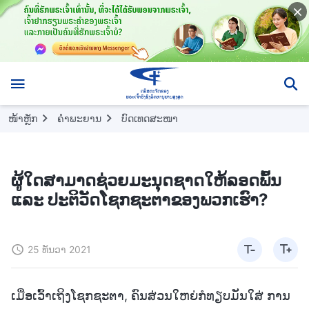
ໜ້າຫຼັກ
ຄຳພະຍານ
ບົດເທດສະໜາ
ຜູ້ໃດສາມາດຊ່ວຍມະນຸດຊາດໃຫ້ລອດພົ້ນ
ແລະ ປະຕິວັດໂຊກຊະຕາຂອງພວກເຮົາ?
25 ທັນວາ 2021
ເມື່ອເວົ້າເຖິງໂຊກຊະຕາ, ຄົນສ່ວນໃຫຍ່ກໍທຽບມັນໃສ່ ການ