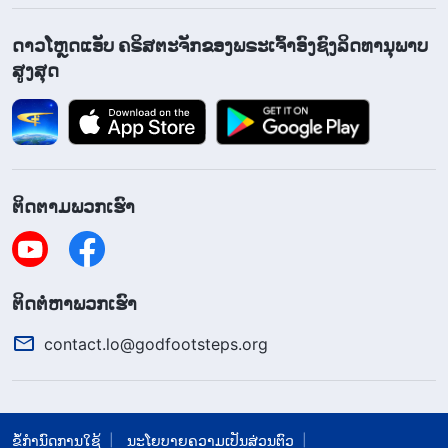
ໄດ້ຮັບການລ້ຽງດູເປັນຢ່າງດີ ແລະ ເທົ່າທຽມກັນ ແລະ
ສະເໝີພາບກັນ ແລະ ເປັນອິດສະລະ, ແຕ່ພວກເຂົາຍັງ
ດາວໂຫຼດແອັບ ຄຣິສຕະຈັກຂອງພຣະເຈົ້າອົງຊົງລິດທານຸພາບ
ສູງສຸດ
ຕ້ອງການຄວາມລອດພົ້ນຂອງພຣະເຈົ້າ ແລະ ການຈັດກຽມ
ຊີວິດທີ່ພຣະອົງມີໃຫ້ກັບພວກເຂົາ. ມີພຽງແຕ່ເມື່ອມະນຸດໄດ້
ຮັບຄວາມລອດພົ້ນຈາກພຣະເຈົ້າ ແລະ ການຈັດກຽມຊີວິດ
ຂອງພຣະອົງທີ່ມີໃຫ້ພວກເຂົາເທົ່ານັ້ນ ຄວາມຕ້ອງການ,
ຄວາມປາຖະໜາເພື່ອຄົ້ນຫາ ແລະ ຄວາມຫວ່າງເປົ່າຝ່າຍ
ຕິດຕາມພວກເຮົາ
ວິນຍານຂອງມະນຸດຈຶ່ງຈະໄດ້ຮັບການແກ້ໄຂ. ຖ້າປະຊາຊົນ
ຂອງປະເທດ ຫຼື ຊົນຊາດໃດໜຶ່ງບໍ່ສາມາດຮັບເອົາຄວາມ
ລອດພົ້ນ ແລະ ການເບິ່ງແຍງຈາກພຣະເຈົ້າ, ແລ້ວປະເທດ ຫຼື
​ຕິດ​ຕໍ່​ຫາ​ພວກ​ເຮົາ
ຊົນຊາດດັ່ງກ່າວກໍຈະເດີນຢູ່ບົນເສັ້ນທາງຄວາມພິນາດ,
contact.lo@godfootsteps.org
ເສັ້ນທາງສູ່ຄວາມມືດ ແລະ ຈະຖືກທຳລາຍລ້າງໂດຍ
ພຣະເຈົ້າ
”
(ພຣະທຳ, ເຫຼັ້ມທີ 1. ການປາກົດຕົວ ແລະ ພາລະກິດ
ຂອງພຣະເຈົ້າ. ພາກພະໜວກ 2: ພຣະເຈົ້າຊົງຄຸ້ມຄອງຢູ່ເໜືອຊະ
ຂໍ້ກຳນົດການໃຊ້
ນະໂຍບາຍຄວາມເປັນສ່ວນຕົວ