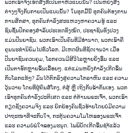
ພວກເຂົາຈຶ່ງເຮັດສິ່ງທີ່ເປັນຕາຫົວແບບນັ້ນ? ເປັນຫຍັງສິ່ງ
ຕ່າງໆຈຶ່ງກັບກາຍເປັນແບບນັ້ນ? ໃນທຸກມື້ນີ້ ທຸກຄົນຕ້ອງການ
ການສຶກສາ, ທຸກຄົນກຳລັງສະແຫວງຫາຄວາມຮູ້ ແລະ
ຊົນຊັ້ນປົກຄອງສຳລັບປະເທດທັງໝົດ, ປະຊາຊົນທັງປວງ
ແມ່ນປັນຍາຊົນ. ພວກເຂົາເປັນຄົນທີ່ມີອຳນາດ, ພວກເຂົາຄື
ຄຸນນະທຳນິຍົມໄປທົ່ວໂລກ. ມີເຫດຜົນທີ່ຊັດເຈນວ່າ ເມື່ອ
ປັນຍາຊົນຄວບຄຸມ, ໂລກຄວນມີສີວິໄລຫຼາຍຍິ່ງຂຶ້ນ ແລະ
ເປັນຕາຮັກຫຼາຍຂຶ້ນເລື້ອຍໆ. ແຕ່ແມ່ນຫຍັງກຳລັງເກີດຂຶ້ນ
ກັບໂລກແທ້ໆ? ມັນໄດ້ຕົກລົງສູ່ຄວາມໂກລາຫົນ ແລະ ຄວາມ
ວຸ້ນວາຍ ໂດຍທີ່ຜູ້ຄົນສໍ້ໂກງ, ຕໍ່ສູ້ ຫຼື ເຖິງກັບຂ້າກັນເອງ. ພວກ
ເຂົາທຸກຄົນກຳລັງປະຕິເສດ ແລະ ຕໍ່ຕ້ານພຣະເຈົ້າ, ພວກເຂົາ
ກຽດຊັງຄວາມຈິງ ແລະ ຍົກຍ້ອງຄົນຊົ່ວຮ້າຍໂດຍບໍ່ມີຄວາມ
ປາຖະໜາທີ່ຈະກັບໃຈ, ກະຕຸ້ນຄວາມໂມໂຫຂອງພຣະເຈົ້າ
ແລະ ຄວາມບໍ່ພໍໃຈຂອງມະນຸດ. ໄພພິບັດເກີດຂຶ້ນຊໍາ້ແລ້ວ