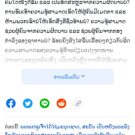
ຄົນໃດໜຶ່ງດີຂຶ້ນ ແລະ ເປັນອິດສະຫຼະຈາກຄວາມຜິດບາບບໍ?
ການຮັບເອົາຄວາມຮູ້ສາມາດເຮັດໃຫ້ຜູ້ຄົນມີເມດຕາ ແລະ
ຫ້າມພວກເຂົາບໍ່ໃຫ້ເຮັດສິ່ງທີ່ຊົ່ວຮ້າຍບໍ? ຄວາມຮູ້ສາມາດ
ຊ່ວຍຜູ້ຄົນຈາກຄວາມຜິດບາບ ແລະ ຊ່ວຍຜູ້ຄົນຈາກກອງ
ກຳລັງຂອງຊາຕານບໍ? ຂ້ອຍຍິ່ງສົງໄສຂຶ້ນເລື້ອຍໆກ່ຽວກັບຂີດ
ຄວາມສາມາດຂອງຄວາມຮູ້ທີ່ຈະປ່ຽນແປງຈຸດໝາຍ
ປາຍທາງຂອງບຸກຄົນໜຶ່ງ. ເປັນຫຍັງຫຼັງຈາກທີ່ໄດ້ຮັບຄວາມ
ຮູ້ ແລະ ສະຖານະ, ຄົນສ່ວນໃຫຍ່ຈຶ່ງອວດດີ ແລະ ຖືວ່າ
ອ່ານເພີ່ມເຕີມ
ຕົນເອງຊອບທຳຫຼາຍຂຶ້ນເລື້ອຍໆ? ເປັນຫຍັງຍິ່ງພວກເຂົາຮູ້
ຫຼາຍຂຶ້ນສໍ່າໃດ, ພວກເຂົາກໍຖືວ່າຕົນເອງສຳຄັນຫຼາຍສໍ່ານັ້ນ?
ຫຼັງຈາກທີ່ມີອຳນາດ, ພວກເຂົາກໍເຮັດຜິດ ແລະ ເຮັດຕາມອຳ
ເພີໃຈ, ກໍ່ໃຫ້ເກີດຫາຍະນະ ແລະ ເຮັດໃຫ້ເກີດໄພພິບັດ. ມັນ
ເບິ່ງຄືກັບວ່າ ຄຽງຄູ່ກັບການສຶກສາທີ່ດີຂຶ້ນ ແລະ
ກ່ອນນີ້:
ພຣະເຢຊູເຈົ້າໄດ້ໄຖ່ມະນຸດຊາດ, ສະນັ້ນ ເປັນຫຍັງພຣະອົງ
ວິທະຍາສາດທີ່ພັດທະນາຂຶ້ນ, ປະເທດໜຶ່ງຄວນຖືກປົກຄອງ
ຈຶ່ງເຮັດພາລະກິດແຫ່ງການພິພາກສາ ເມື່ອພຣະອົງກັບຄືນມາໃນ