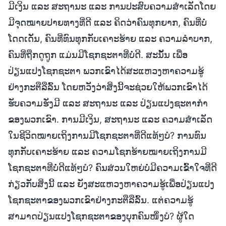
ມີເງິນ ແລະ ສະຖານະ ແລະ ການປະສົບຄວາມສຳເລັດໂດຍ
ມີຈຸດໝາຍປາຍທາງທີ່ດີ ແລະ ຄິດວ່າຄົນທຸກຍາກ, ຄົນທີ່ບໍ່
ໂດດເດັ່ນ, ຄົນທີ່ທົນທຸກກັບເຄາະຮ້າຍ ແລະ ຄວາມລຳບາກ,
ຄົນທີ່ຖືກດູຖູກ ແມ່ນມີໂຊກຊະຕາທີ່ບໍ່ດີ. ສະນັ້ນ ເພື່ອ
ປ່ຽນແປງໂຊກຊະຕາ ພວກເຂົາໄດ້ສະແຫວງຫາຄວາມຮູ້
ຢ່າງກະຕືລືລົ້ນ ໂດຍຫວັງວ່າສິ່ງນີ້ຈະຊ່ວຍໃຫ້ພວກເຂົາໄດ້
ຮັບຄວາມຮັ່ງມີ ແລະ ສະຖານະ ແລະ ປ່ຽນແປງຊະຕາກຳ
ຂອງພວກເຂົາ. ການມີເງິນ, ສະຖານະ ແລະ ຄວາມສຳເລັດ
ໃນຊີວິດໝາຍເຖິງການມີໂຊກຊະຕາທີ່ດີແທ້ໆບໍ? ການທົນ
ທຸກກັບເຄາະຮ້າຍ ແລະ ຄວາມໂຊກຮ້າຍໝາຍເຖິງການມີ
ໂຊກຊະຕາທີ່ບໍ່ດີແທ້ໆບໍ? ຄົນສ່ວນໃຫຍ່ບໍ່ມີຄວາມເຂົ້າໃຈທີ່ດີ
ກ່ຽວກັບສິ່ງນີ້ ແລະ ຍັງສະແຫວງຫາຄວາມຮູ້ເພື່ອປ່ຽນແປງ
ໂຊກຊະຕາຂອງພວກເຂົາຢ່າງກະຕືລືລົ້ນ. ແຕ່ຄວາມຮູ້
ສາມາດປ່ຽນແປງໂຊກຊະຕາຂອງບຸກຄົນໜຶ່ງບໍ? ຜູ້ໃດ