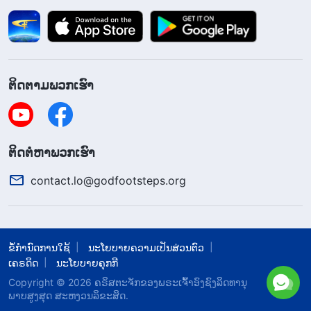
ໝິ່ນປະໝາດ ແລະ ເຖິງກັບຄຶງພຣະອົງເທິງໄມ້ກາງແຂນ.
ພວກເຂົາຖືກສາບແຊ່ງ ແລະ ຖືກລົງໂທດໂດຍພຣະເຈົ້າ.
ພວກເຂົາຜິດບ່ອນໃດ? ພວກເຂົາບໍ່ໄດ້ຮູ້ວ່າການບັງເກີດເປັນ
ມະນຸດແມ່ນຫຍັງ ແລະ ພວກເຂົາບໍ່ຮູ້ວ່າຄວາມສັກສິດຂອງ
ຕິດຕາມພວກເຮົາ
ພຣະເຈົ້າທີ່ບັງເກີດເປັນມະນຸດຖືກສະແດງຜ່ານການກ່າວ
ຄວາມຈິງ, ສະນັ້ນ ບໍ່ວ່າບຸດມະນຸດຈະກ່າວຄວາມຈິງຫຼາຍສໍ່າ
ໃດ ຫຼື ພາລະກິດຂອງພຣະອົງຈະຍິ່ງໃຫຍ່ສໍ່າໃດກໍຕາມ,
​ຕິດ​ຕໍ່​ຫາ​ພວກ​ເຮົາ
ພວກເຂົາຈະບໍ່ຍອມຮັບວ່າພຣະອົງເປັນພຣະເຈົ້າ. ພວກເຂົາ
contact.lo@godfootsteps.org
ກຳນົດວ່າພຣະອົງເປັນມະນຸດ; ພວກເຂົາແນ່ນອນແທ້ໆ
ກ່ຽວກັບສິ່ງນີ້ ແລະ ປະຕິເສດທີ່ຈະເຊື່ອ. ຜົນຕາມມາກໍຄື
ພວກເຂົາພາດໂອກາດທີ່ຈະໄດ້ຮັບຄວາມລອດພົ້ນຂອງ
ຂໍ້ກຳນົດການໃຊ້
ພຣະເຈົ້າ ແລະ ຈົບລົງໂດຍການຖືກລົງໂທດ ແລະ ຖືກ
ນະໂຍບາຍຄວາມເປັນສ່ວນຕົວ
ເຄຣດິດ
ນະໂຍບາຍຄຸກກີ
ສາບແຊ່ງ. ນັ້ນບໍ່ແມ່ນຄວາມໂງ່ຈ້າ ແລະ ການບໍ່ມີຄວາມຮູ້
Copyright © 2026
​ຄຣິສຕະຈັກຂອງພຣະເຈົ້າອົງຊົງລິດທານຸ
ຂອງມະນຸດບໍ? ແລ້ວໃນຕອນນີ້ ເຖິງແມ່ນວ່າຫຼາຍຄົນໃນໂລກ
ພາບສູງສຸດ ສະຫງວນລິຂະສິດ.