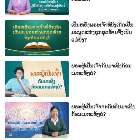
ເປັນຫຍັງພຣະເຈົ້າທີ່ບັງເກີດເປັນ
ມະນຸດແຫ່ງຍຸກສຸດທ້າຍຈຶ່ງເປັນ
ແມ່ຍິງ?
ກ່ອນອື່ນ ພວກເຮົາຈຳເປັນຕ້ອງເຂົ້າໃຈວິທີການຢືນຢັນວ່ານີ້
ພຣະຜູ້ເປັນເຈົ້າກັບມາເທິງກ້ອນ
ແມ່ນພຣະຜູ້ໄຖ່ທີ່ໄດ້ລົງມາ. ພວກເຮົາບໍ່ສາມາດດຳເນີນການ
ເມກແທ້ໆບໍ?
ຕໍ່ດ້ວຍພຽງຄຳຖາມທີ່ວ່າ ພຣະອົງມີນາມຂອງອົງ
ພຣະເຢຊູເຈົ້າ ຫຼື ບໍ່, ພຣະອົງເບິ່ງຄືກັບອົງພຣະເຢຊູເຈົ້າ ຫຼື ບໍ່.
ສິ່ງທີ່ສຳຄັນກໍຄືພຣະອົງສາມາດກ່າວຄວາມຈິງ ແລະ ເຮັດ
ພຣະຜູ້ເປັນເຈົ້າຈະກັບຄືນມາເທິງ
ພາລະກິດຂອງພຣະເຈົ້າ ຫຼື ບໍ່ ຖ້າພຣະອົງສາມາດຊໍາລະລ້າງ
ກ້ອນເມກແທ້ໆບໍ?
ໃຫ້ບໍລິສຸດ ແລະ ຊ່ວຍມະນຸດຊາດໃຫ້ລອດພົ້ນ. ຕາບໃດທີ່
ພຣະອົງສາມາດກ່າວຄວາມຈິງ, ເປ່ງສຽງຂອງພຣະເຈົ້າ