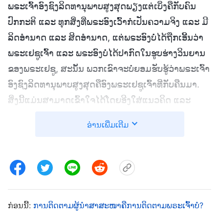
ພຣະເຈົ້າອົງຊົງລິດທານຸພາບສູງສຸດພຽງແຕ່ເບິ່ງຄືກັບຄົນ
ປົກກະຕິ ແລະ ທຸກສິ່ງທີ່ພຣະອົງເວົ້າກໍເປັນຄວາມຈິງ ແລະ ມີ
ລິດອຳນາດ ແລະ ສິດອຳນາດ, ແຕ່ພຣະອົງບໍ່ໄດ້ຖືກເອີ້ນວ່າ
ພຣະເຢຊູເຈົ້າ ແລະ ພຣະອົງບໍ່ໄດ້ປາກົດໃນຮູບຮ່າງວິນຍານ
ຂອງພຣະເຢຊູ, ສະນັ້ນ ພວກເຂົາຈະບໍ່ຍອມຮັບຮູ້ວ່າພຣະເຈົ້າ
ອົງຊົງລິດທານຸພາບສູງສຸດຄືອົງພຣະເຢຊູເຈົ້າທີ່ກັບຄືນມາ.
ສິ່ງນີ້ແມ່ນສາມາດເຂົ້າໃຈໄດ້ໂດຍອີງໃສ່ແນວຄິດ ແລະ
ຈິນຕະນາການຂອງມະນຸດເທົ່ານັ້ນ, ແຕ່ການປາກົດຕົວ ແລະ
ອ່ານເພີ່ມເຕີມ
ພາລະກິດຂອງພຣະເຈົ້າປະກອບມີຄວາມລຶກລັບຍິ່ງໃຫຍ່ທີ່
ມະນຸດບໍ່ສາມາດຢັ່ງເຖິງໄດ້. ຖ້າບໍ່ມີການສະແຫວງຫາ
ຄວາມຈິງ ແລະ ການກຳນົດສິ່ງຕ່າງໆຕາມພຣະທຳຂອງ
ພຣະເຈົ້າ ແລະ ຂໍ້ແທ້ຈິງກ່ຽວກັບພາລະກິດຂອງພຣະອົງ, ຄົນ
ໆໜຶ່ງບໍ່ສາມາດຄົ້ນຫາຄຳຕອບທີ່ຖືກຕ້ອງ. ການຍຶດຕິດກັບ
ກ່ອນນີ້:
ການຕິດຕາມຜູ້ນໍາສາສະໜາຄືການຕິດຕາມພຣະເຈົ້າບໍ?
ຂໍ້ຄວາມຕາມຕົວອັກສອນໃນພຣະຄຳພີໄບເບິນ ແລະ ແນວ