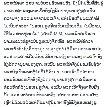
ພວກເຂົາຄາ ແລະ ຈະບໍ່ຍອມຮັບພຣະອົງ. ຍັງມີຄົນອື່ນທີ່ຮັບຮູ້
ວ່າພຣະທຳຂອງພຣະເຈົ້າອົງຊົງລິດທານຸພາບສູງສຸດເປັນ
ຄວາມຈິງ ແລະ ມາຈາກພຣະເຈົ້າ, ແຕ່ເມື່ອເຫັນພຣະຄຳພີ
ໄບເບິນກ່າວວ່າ “ພຣະເຢຊູຄຣິດເປັນເໝືອນເດີມ ໃນມື້ວານ,
ມື້ນີ້ແລະຕະຫຼອດໄປ”
, ພວກເຂົາກໍເຊື່ອວ່າ
(ເຮັບເຣີ 13:8)
ນາມພຣະເຢຊູຈະບໍ່ປ່ຽນແປງຈັກເທື່ອ. ພວກເຂົາຄິດວ່າ
ພຣະເຈົ້າອົງຊົງລິດທານຸພາບສູງສຸດບໍ່ໄດ້ມີນາມວ່າພຣະເຢຊູ
ແລະ ພຣະຄຳພີໄບເບິນບໍ່ເຄີຍກ່າວເຖິງນາມຂອງພຣະເຈົ້າອົງ
ຊົງລິດທານຸພາບສູງສຸດ, ສະນັ້ນ ພວກເຂົາຈຶ່ງບໍ່ຍອມຮັບຮູ້ວ່າ
ພຣະອົງເປັນພຣະຜູ້ໄຖ່ທີ່ໄດ້ລົງມາ. ພວກເຂົາຄິດວ່າການ
ຍອມຮັບພຣະເຈົ້າອົງຊົງລິດທານຸພາບສູງສຸດຈະເປັນການ
ທໍລະຍົດຕໍ່ອົງພຣະເຢຊູເຈົ້າ, ສະນັ້ນ ພວກເຂົາຈຶ່ງຄາກັບສິ່ງ
ນັ້ນ ແລະ ຈະບໍ່ຍອມຮັບພຣະອົງ. ສະຖານະການສາມຢ່າງ
ເຫຼົ່ານີ້ລ້ວນແລ້ວແຕ່ກັບມາສູ່ບັນຫາໜຶ່ງທີ່ຍັງແອບແຝງຢູ່: