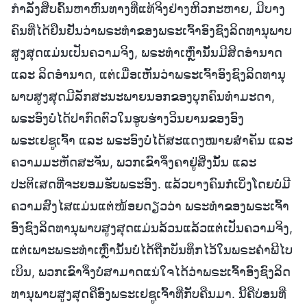
ກຳລັງສືບຄົ້ນຫາຫົນທາງທີ່ແທ້ຈິງຢ່າງຫິວກະຫາຍ, ມີບາງ
ຄົນທີ່ໄດ້ຢືນຢັນວ່າພຣະທຳຂອງພຣະເຈົ້າອົງຊົງລິດທານຸພາບ
ສູງສຸດແມ່ນເປັນຄວາມຈິງ, ພຣະທຳເຫຼົ່ານັ້ນມີສິດອຳນາດ
ແລະ ລິດອຳນາດ, ແຕ່ເມື່ອເຫັນວ່າພຣະເຈົ້າອົງຊົງລິດທານຸ
ພາບສູງສຸດມີລັກສະນະພາຍນອກຂອງບຸກຄົນທຳມະດາ,
ພຣະອົງບໍ່ໄດ້ປາກົດຕົວໃນຮູບຮ່າງວິນຍານຂອງອົງ
ພຣະເຢຊູເຈົ້າ ແລະ ພຣະອົງບໍ່ໄດ້ສະແດງໝາຍສຳຄັນ ແລະ
ຄວາມມະຫັດສະຈັນ, ພວກເຂົາຈຶ່ງຄາຢູ່ສິ່ງນັ້ນ ແລະ
ປະຕິເສດທີ່ຈະຍອມຮັບພຣະອົງ. ແລ້ວບາງຄົນກໍເບິ່ງໂດຍບໍ່ມີ
ຄວາມສົງໄສແມ່ນແຕ່ໜ້ອຍດຽວວ່າ ພຣະທຳຂອງພຣະເຈົ້າ
ອົງຊົງລິດທານຸພາບສູງສຸດແມ່ນລ້ວນແລ້ວແຕ່ເປັນຄວາມຈິງ,
ແຕ່ເພາະພຣະທຳເຫຼົ່ານັ້ນບໍ່ໄດ້ຖືກບັນທຶກໄວ້ໃນພຣະຄຳພີໄບ
ເບິນ, ພວກເຂົາຈຶ່ງບໍ່ສາມາດແນ່ໃຈໄດ້ວ່າພຣະເຈົ້າອົງຊົງລິດ
ທານຸພາບສູງສຸດຄືອົງພຣະເຢຊູເຈົ້າທີ່ກັບຄືນມາ. ນີ້ຄືບ່ອນທີ່