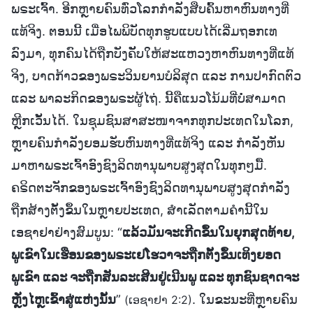
ພຣະເຈົ້າ. ອີກຫຼາຍຄົນທົ່ວໂລກກຳລັງສືບຄົ້ນຫາຫົນທາງທີ່
ແທ້ຈິງ. ຕອນນີ້ ເມື່ອໄພພິບັດທຸກຮູບແບບໄດ້ເລີ່ມຖອກເທ
ລົງມາ, ທຸກຄົນໄດ້ຖືກບັງຄັັບໃຫ້ສະແຫວງຫາຫົນທາງທີ່ແທ້
ຈິງ, ບາດກ້າວຂອງພຣະວິນຍານບໍລິສຸດ ແລະ ການປາກົດຕົວ
ແລະ ພາລະກິດຂອງພຣະຜູ້ໄຖ່. ນີ້ຄືແນວໂນ້ມທີ່ບໍ່ສາມາດ
ຫຼີກເວັ້ນໄດ້. ໃນຊຸມຊົນສາສະໜາຈາກທຸກປະເທດໃນໂລກ,
ຫຼາຍຄົນກຳລັງຍອມຮັບຫົນທາງທີ່ແທ້ຈິງ ແລະ ກຳລັງຫັນ
ມາຫາພຣະເຈົ້າອົງຊົງລິດທານຸພາບສູງສຸດໃນທຸກໆມື້.
ຄຣິດຕະຈັກຂອງພຣະເຈົ້າອົງຊົງລິດທານຸພາບສູງສຸດກຳລັງ
ຖືກສ້າງຕັ້ງຂຶ້ນໃນຫຼາຍປະເທດ, ສຳເລັດຕາມຄຳນີ້ໃນ
ເອຊາຢາຢ່າງສົມບູນ: “
ແລ້ວມັນຈະເກີດຂຶ້ນໃນຍຸກສຸດທ້າຍ,
ພູເຂົາໃນເຮືອນຂອງພຣະເຢໂຮວາຈະຖືກຕັ້ງຂຶ້ນເທິງຍອດ
ພູເຂົາ ແລະ ຈະຖືກສັນລະເສີນຢູ່ເນີນພູ ແລະ ທຸກຊົນຊາດຈະ
ຫຼັ່ງໄຫຼເຂົ້າສູ່ແຫ່ງນັ້ນ
”
. ໃນຂະນະທີ່ຫຼາຍຄົນ
(ເອຊາຢາ 2:2)