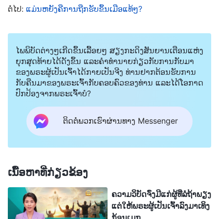
ຄິດຂອງພວກເຂົາຢ່າງຫຼັບຫູຫຼັບຕາ, ການປະຕິເສດທີ່ຈະ
ຕໍ່ໄປ:
ແມ່ນຫຍັງຄືການຖືກຮັບຂຶ້ນເມືອແທ້ໆ?
ຍອມຮັບພຣະຄຣິດທີ່ກ່າວຄວາມຈິງ ຈະນໍາເອົາຜົນຕາມມາທີ່
ບໍ່ສາມາດຄາດຄິດໄດ້. ສິ່ງນີ້ພຽງແຕ່ເປັນຄືກັບຄົນທີ່ມີຄວາມ
ໄພພິບັດຕ່າງໆເກີດຂຶ້ນເລື້ອຍໆ ສຽງກະດິງສັນຍານເຕືອນແຫ່ງ
ເຊື່ອຂອງຄົນຢິວທີ່ປະຕິເສດຈະຍອມຮັບການໄຖ່ບາບຂອງອົງ
ຍຸກສຸດທ້າຍໄດ້ດັງຂຶ້ນ ແລະຄໍາທໍານາຍກ່ຽວກັບການກັບມາ
ພຣະເຢຊູເຈົ້າ ແລະ ຖືກສາບແຊ່ງ. ບົດຮຽນທີ່ເຈັບປວດນີ້
ຂອງພຣະຜູ້ເປັນເຈົ້າໄດ້ກາຍເປັນຈີງ ທ່ານຢາກຕ້ອນຮັບການ
ກັບຄືນມາຂອງພຣະເຈົ້າກັບຄອບຄົວຂອງທ່ານ ແລະໄດ້ໂອກາດ
ແມ່ນຢູ່ຕໍ່ໜ້າພວກເຮົາເປັນເວລາດົນນານ. ຕອນນີ້ເມື່ອພຣະ
ປົກປ້ອງຈາກພຣະເຈົ້າບໍ?
ຜູ້ໄຖ່ໄດ້ມາເຖິງ, ພວກເຮົາສາມາດຈິນຕະນາການເຖິງຜົນ
ຕາມມາຂອງການລົ້ມເຫຼວໃນການສະແຫວງຫາຄວາມຈິງ.
ຕິດຕໍ່ພວກເຮົາຜ່ານທາງ Messenger
ແລ້ວພຣະຜູ້ໄຖ່ຈະຍັງຖືກເອີ້ນວ່າ “ພຣະເຢຊູ” ບໍ ເມື່ອພຣະອົງ
ກັບຄືນມາ? ຂ້ອຍຈະແບ່ງປັນຄວາມເຂົ້າໃຈເລັກໆນ້ອຍໆຂອງ
ຂ້ອຍເອງກ່ຽວກັບຫົວຂໍ້ນີ້.
ເນື້ອຫາທີ່ກ່ຽວຂ້ອງ
ຄວາມວິບັດຈົ່ງມີແກ່ຜູ້ທີ່ລໍຖ້າພຽງ
ແຕ່ໃຫ້ພຣະຜູ້ເປັນເຈົ້າລົງມາເທິງ
ກ້ອນເມກ