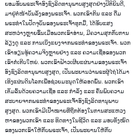
ຍອມຮັບພຣະເຈົ້າອົງຊົງລິດທານຸພາບສູງສຸດຢ່າງປິຕິຍິນດີ,
ມາຢູ່ຕໍ່ໜ້າບັນລັງຂອງພຣະເຈົ້າ. ພວກເຂົາກິນ ແລະ ດື່ມ
ພຣະທຳໃນປັດຈຸບັນຂອງພຣະເຈົ້າທຸກມື້, ໄດ້ຮັບແສງ
ສະຫວ່າງຫຼາຍຂຶ້ນເມື່ອພວກເຂົາອ່ານ, ມີຄວາມສຸກກັບການ
ລ້ຽງດູ ແລະ ການເບິ່ງແຍງຈາກພຣະທຳຂອງພຣະເຈົ້າ. ພວກ
ເຂົາຮຽນຮູ້ຄວາມຈິງຫຼາຍຢ່າງ ແລະ ຄວາມເຊື່ອຂອງພວກ
ເຂົາກໍ່ເຕີບໃຫຍ່. ພວກເຂົາຟ້າວເຜີຍແຜ່ນາມຂອງພຣະເຈົ້າ
ອົງຊົງລິດທານຸພາບສູງສຸດ, ເປັນພະຍານວ່າພຣະຜູ້ໄຖ່ໄດ້ມາ
ເທິງແຜ່ນດິນໂລກເພື່ອຊ່ວຍມະນຸດໃຫ້ລອດພົ້ນ. ພວກເຂົາ
ເຕັມລົ້ນດ້ວຍຄວາມເຊື່ອ ແລະ ກຳລັງ ແລະ ຄົ້ນພົບຄວາມ
ສະບາຍຈາກພຣະທຳຂອງພຣະເຈົ້າອົງຊົງລິດທານຸພາບ
ສູງສຸດ. ພວກເຂົາມີເປົ້າໝາຍທີ່ຖືກຕ້ອງໃນການສະແຫວງ
ຫາຂອງພວກເຂົາ ແລະ ທິດທາງໃນຊີວິດ ແລະ ມອບທັງໝົດ
ຂອງພວກເຂົາໃຫ້ກັບພຣະເຈົ້າ, ເປັນພະຍານໃຫ້ກັບ