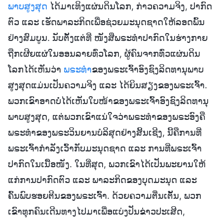
ພາບສູງສຸດ
ໄດ້ມາເທິງແຜ່ນດິນໂລກ, ກ່າວຄວາມຈິງ, ປາກົດ
ຕົວ ແລະ ເຮັດພາລະກິດເພື່ອຊ່ວຍມະນຸດຊາດໃຫ້ລອດພົ້ນ
ຢ່າງສົມບູນ. ນັບຕັ້ງແຕ່ທີ່ ໜັງສືພຣະທໍາປາກົດໃນຮ່າງກາຍ
ຖືກເຜີຍແຜ່ໃນອອນລາຍທົ່ວໂລກ, ຜູ້ຄົນຈາກທົ່ວແຜ່ນດິນ
ໂລກໄດ້ເຫັນວ່າ
ພຣະທຳ
ຂອງພຣະເຈົ້າອົງຊົງລິດທານຸພາບ
ສູງສຸດແມ່ນເປັນຄວາມຈິງ ແລະ ໄດ້ຍິນສຽງຂອງພຣະເຈົ້າ.
ພວກເຂົາອາດບໍ່ໄດ້ເຫັນໃບໜ້າຂອງພຣະເຈົ້າອົງຊົງລິດທານຸ
ພາບສູງສຸດ, ແຕ່ພວກເຂົາແນ່ໃຈວ່າພຣະທຳຂອງພຣະອົງຄື
ພຣະທຳຂອງພຣະວິນຍານບໍລິສຸດຢ່າງສິ້ນເຊີງ, ນີ້ຄືການທີ່
ພຣະເຈົ້າກຳລັງເວົ້າກັບມະນຸດຊາດ ແລະ ການທີ່ພຣະເຈົ້າ
ປາກົດໃນເນື້ອໜັງ. ໃນທີ່ສຸດ, ພວກເຂົາໄດ້ເປັນພະຍານໃຫ້
ແກ່ການປາກົດຕົວ ແລະ ພາລະກິດຂອງບຸດມະນຸດ ແລະ
ຄົ້ນພົບຮອຍຕີນຂອງພຣະເຈົ້າ. ດ້ວຍຄວາມຕື່ນເຕັ້ນ, ພວກ
ເຂົາທຸກຄົນເດີນທາງໄປມາເພື່ອແບ່ງປັນຂ່າວປະເສີດ,