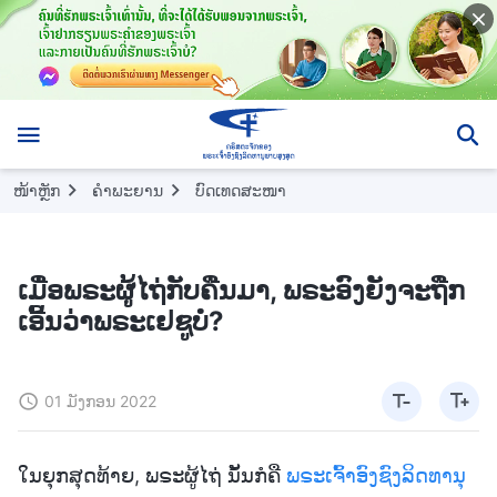
ໜ້າຫຼັກ
ຄຳພະຍານ
ບົດເທດສະໜາ
ເມື່ອພຣະຜູ້ໄຖ່ກັບຄືນມາ, ພຣະອົງຍັງຈະຖືກ
ເອີ້ນວ່າພຣະເຢຊູບໍ?
01 ມັງກອນ 2022
ໃນຍຸກສຸດທ້າຍ, ພຣະຜູ້ໄຖ່ ນັ້ນກໍຄື
ພຣະເຈົ້າອົງຊົງລິດທານຸ