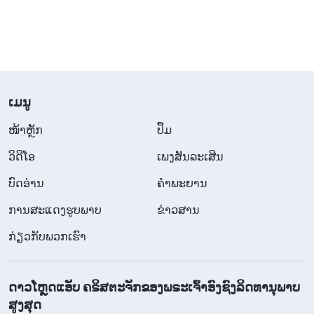
ພາລະກິດ. ອົງພຣະເຢຊູເຈົ້າ ແລະ ພຣະເຈົ້າເຢໂຮວາມີ
ພຣະວິນຍານໜຶ່ງດຽວຮ່ວມກັນ ແລະ ເປັນພຣະເຈົ້າອົງດຽວ.
ລັກສະນະການກັບໃຈ ແລະ ຄວາມລຶກລັບແຫ່ງອານາຈັກທີ່
ຖືກເປີດເຜີຍໂດຍອົງພຣະເຢຊູເຈົ້າ, ພ້ອມກັບພາລະກິດແຫ່ງ
ການໄຖ່ຂອງພຣະອົງ, ລ້ວນແລ້ວແຕ່ພິສູດວ່າພຣະອົງເປັນ
​ເມ​ນູ
ພຣະເຈົ້າໃນເນື້ອໜັງ, ການປາກົດຕົວຂອງພຣະເຈົ້າທີ່ແທ້ຈິງ
​ໜ້າຫຼັກ
ປຶ້ມ
ໜຶ່ງດຽວ ແລະ ພຣະຜູ້ໄຖ່. ຄົນທີ່ຢູ່ພາຍໃນລັດທິຢູດາບໍ່
ວິ​ດີ​ໂອ
ເພງສັນລະເສີນ
ສາມາດເຫັນໄດ້ໃນເວລານັ້ນ. ເຖິງແມ່ນວ່າພວກເຂົາຫຼາຍ
ບົດອ່ານ
ຄຳພະຍານ
ຄົນຈະຮັບຮູ້ວ່າຫົນທາງຂອງອົງພຣະເຢຊູເຈົ້າມີລິດອຳນາດ
ແລະ ສິດອຳນາດ, ເພາະພຣະອົງບໍ່ໄດ້ຖືກເອີ້ນວ່າ
ການສະແດງຮູບພາບ
ຂ່າວສານ
“ພຣະເມຊີອາ” ແລະ ເບິ່ງຄືກັບຄົນປົກກະຕິ, ພວກເຂົາກໍ
ກ່ຽວກັບພວກເຮົາ
ປະຕິເສດ ແລະ ປະນາມພຣະອົງ. ບໍ່ວ່າຫົນທາງຂອງອົງ
ພຣະເຢຊູເຈົ້າຈະສູງສົ່ງສໍ່າໃດກໍ່ຕາມ, ພວກເຂົາຈະບໍ່
ດາວໂຫຼດແອັບ ຄຣິສຕະຈັກຂອງພຣະເຈົ້າອົງຊົງລິດທານຸພາບ
ສະແຫວງຫາ ຫຼື ສືບຄົ້ນຫາມັນ, ແຕ່ກ່າວຫາວ່າພຣະອົງ
ສູງສຸດ