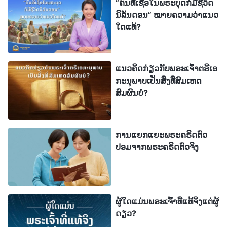
“ຄົນທີ່ເຊື່ອໃນພຣະບຸດກໍມີຊີວິດ
ເຢໂຮວາ? ບໍ່ໄດ້ຢ່າງແນ່ນອນ. ແຕ່ຄົນສ່ວນໃຫຍ່ໃນລັດທິ
ນິລັນດອນ” ໝາຍຄວາມວ່າແນວ
ຢູດາປະຕິເສດທີ່ຈະຍອມຮັບອົງພຣະເຢຊູເຈົ້າ ໂດຍເວົ້າວ່າ
ໃດແທ້?
ນັ້ນຄືການທໍລະຍົດພຣະເຢໂຮວາ ແລະ ພວກເຂົາເຖິງກັບ
ຊ່ວຍໃຫ້ພຣະອົງຖືກຄຶງເທິງໄມ້ກາງແຂນ. ເປັນຫຍັງຈຶ່ງເປັນ
ແບບນັ້ນ? ມັນເປັນເພາະ ພວກເຂົາບໍ່ຮູ້ວ່າອົງພຣະເຢຊູເຈົ້າຄື
ແນວຄິດກ່ຽວກັບພຣະເຈົ້າຕຣີເອ
ກະນຸພາບເປັນສິ່ງທີ່ສົມເຫດ
ການທີ່ພຣະວິນຍານຂອງພຣະເຈົ້າເຢໂຮວາປາກົດຕົວ ແລະ
ສົມຜົນບໍ?
ເຮັດພາລະກິດໃນເນື້ອໜັງ. ນາມຂອງພຣະອົງມີຄວາມ
ແຕກຕ່າງ, ແຕ່ອົງພຣະເຢຊູເຈົ້າ ແລະ ພຣະເຢໂຮວາຄື
ພຣະວິນຍານອົງດຽວກັນ, ພຣະເຈົ້າອົງດຽວກັນ. ມີ
ການແຍກແຍະພຣະຄຣິດຕົວ
ປອມຈາກພຣະຄຣິດຕົວຈິງ
ເລື່ອງລາວທີ່ອັດສະຈັນທີ່ຖືກບັນທຶກໄວ້ໃນພຣະຄຳພີໄບເບິນ
ກ່ຽວກັບການທີ່ຟີລິບເວົ້າຕໍ່ອົງພຣະເຢຊູເຈົ້າວ່າ “ພຣະຜູ້ເປັນ
ເຈົ້າເອີຍ, ຂໍໃຫ້ສະແດງພຣະບິດາແກ່ພວກເຮົາ ແລະ ມັນ
ພຽງພໍສຳລັບພວກເຮົາ”
. ພຣະເຢຊູໄດ້ຕອບກັບ
(ໂຢຮັນ 14:8)
ຜູ້ໃດແມ່ນພຣະເຈົ້າທີ່ແທ້ຈິງແຕ່ຜູ້
ດຽວ?
ວ່າ “
ເຮົາໄດ້ຢູ່ກັບເຈົ້າແຕ່ດົນນານ, ແຕ່ເຈົ້າບໍ່ຮູ້ຈັກເຮົາບໍ ຟິ