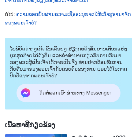
ຫຼາຍຄົນຄິດວ່າການຍອມຮັບພຣະເຈົ້າອົງຊົງລິດທານຸພາບ
ສູງສຸດຄືການທໍລະຍົດພຣະຜູ້ເປັນເຈົ້າ. ແມ່ນຫຍັງຄືວິທີການ
ຕໍ່ໄປ:
ຄວາມລອດພົ້ນຜ່ານຄວາມເຊື່ອອະນຸຍາດໃຫ້ເຂົ້າສູ່ອານາຈັກ
ທີ່ດີທີ່ສຸດໃນການເຂົ້າຫາບັນຫານີ້? ພວກເຮົາບໍ່ສາມາດ
ຂອງພຣະເຈົ້າບໍ?
ຍອມຮັບຂໍ້ແທ້ຈິງທີ່ວ່ານາມຂອງພວກພຣະອົງແຕກຕ່າງກັນ,
ແຕ່ພວກເຮົາຕ້ອງຄິດໃຫ້ອອກວ່າພຣະອົງທັງສອງເປັນ
ໄພພິບັດຕ່າງໆເກີດຂຶ້ນເລື້ອຍໆ ສຽງກະດິງສັນຍານເຕືອນແຫ່ງ
ພຣະວິນຍານອົງດຽວກັນ ຫຼື ບໍ່, ເປັນພຣະເຈົ້າອົງດຽວກັນທີ່
ຍຸກສຸດທ້າຍໄດ້ດັງຂຶ້ນ ແລະຄໍາທໍານາຍກ່ຽວກັບການກັບມາ
ເຮັດພາລະກິດ ຫຼື ບໍ່. ໃນຍຸກແຫ່ງພຣະບັນຍັດ, ເປັນພຣະເຈົ້າ
ຂອງພຣະຜູ້ເປັນເຈົ້າໄດ້ກາຍເປັນຈີງ ທ່ານຢາກຕ້ອນຮັບການ
ກັບຄືນມາຂອງພຣະເຈົ້າກັບຄອບຄົວຂອງທ່ານ ແລະໄດ້ໂອກາດ
ເຢໂຮວາທີ່ເຮັດພາລະກິດ ແລະ ເປັນອົງພຣະເຢຊູເຈົ້າທີ່ເຮັດ
ປົກປ້ອງຈາກພຣະເຈົ້າບໍ?
ພາລະກິດໃນຍຸກແຫ່ງພຣະຄຸນ. ພວກເຮົາສາມາດເຫັນໃນທີ່
ນີ້ວ່ານາມຂອງພຣະເຈົ້າມີການປ່ຽນແປງ, ພຣະອົງບໍ່ຖືກເອີ້ນ
ຕິດຕໍ່ພວກເຮົາຜ່ານທາງ Messenger
ວ່າພຣະເຢໂຮວາອີກຕໍ່ໄປ, ແຕ່ຖືກເອີ້ນວ່າພຣະເຢຊູແທນ. ແຕ່
ເຈົ້າສາມາດເວົ້າໄດ້ບໍວ່າອົງພຣະເຢຊູເຈົ້າຄືພຣະເຈົ້າທີ່
ແຕກຕ່າງກັນຈາກພຣະເຢໂຮວາ? ເຈົ້າສາມາດເວົ້າໄດ້ບໍວ່າ
ເນື້ອຫາທີ່ກ່ຽວຂ້ອງ
ການເຊື່ອໃນອົງພຣະເຢຊູເຈົ້າຄືການທໍລະຍົດພຣະເຈົ້າ