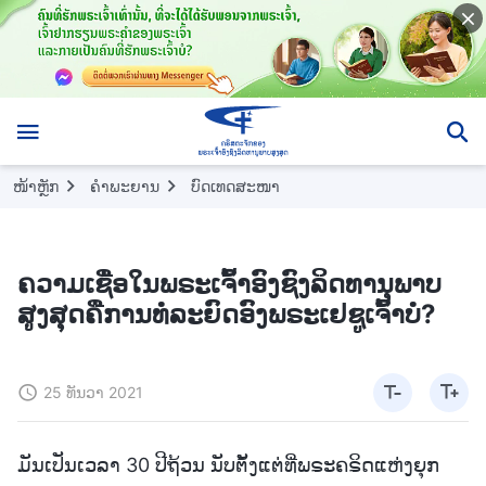
ໜ້າຫຼັກ
ຄຳພະຍານ
ບົດເທດສະໜາ
ຄວາມເຊື່ອໃນພຣະເຈົ້າອົງຊົງລິດທານຸພາບ
ສູງສຸດຄືການທໍລະຍົດອົງພຣະເຢຊູເຈົ້າບໍ?
25 ທັນວາ 2021
ມັນເປັນເວລາ 30 ປີຖ້ວນ ນັບຕັ້ງແຕ່ທີ່ພຣະຄຣິດແຫ່ງຍຸກ