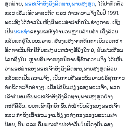
ສຸດທ້າຍ,
ພຣະເຈົ້າອົງຊົງລິດທານຸພາບສູງສຸດ
, ໄດ້ປາກົດຕົວ
ແລະ ເລີ່ມເຮັດພາລະກິດ ແລະ ກ່າວຄວາມຈິງໃນປີ 1991.
ພຣະອົງໄດ້ກ່າວໃນໜັງສືພຣະທໍາປາກົດໃນຮ່າງກາຍ, ເຊິ່ງ
ເປັນ
ພຣະທຳ
ຂອງພຣະອົງຈຳນວນຫຼາຍລ້ານຄຳ ເຊິ່ງລ້ວນ
ແລ້ວແຕ່ຢູ່ໃນອອນລາຍ, ສ່ອງແສງຈາກທິດຕາເວັນອອກຫາ
ທິດຕາເວັນຕົກຄືກັບແສງສະຫວ່າງທີ່ຍິ່ງໃຫຍ່, ສັ່ນສະເທືອນ
ໂລກທັງໃບ. ຫຼາຍຄົນຈາກທຸກນິກາຍທີ່ຮັກຄວາມຈິງ ໄດ້ເຫັນ
ວ່າພຣະທຳຂອງພຣະເຈົ້າອົງຊົງລິດທານຸພາບສູງສຸດລ້ວນ
ແລ້ວແຕ່ເປັນຄວາມຈິງ, ເປັນການທີ່ພຣະວິນຍານບໍລິສຸດກ່າວ
ຕໍ່ຄຣິດຕະຈັກຕ່າງໆ. ເມື່ອໄດ້ຍິນສຽງຂອງພຣະເຈົ້າ, ພວກ
ເຂົາກໍຍອມຮັບພຣະເຈົ້າອົງຊົງລິດທານຸພາບສູງສຸດຢ່າງ
ກະຕືລືລົ້ນ. ພວກເຂົາຖືກຍົກຂຶ້ນຕໍ່ໜ້າບັນລັງຂອງພຣະເຈົ້າ
ແລະ ກຳລັງເຂົ້າຮ່ວມງານລ້ຽງແຕ່ງດອງຂອງພຣະເມສາ
ນ້ອຍ, ກິນ ແລະ ດື່ມພຣະທຳປະຈໍາວັນໃນປັດຈຸບັນຂອງ