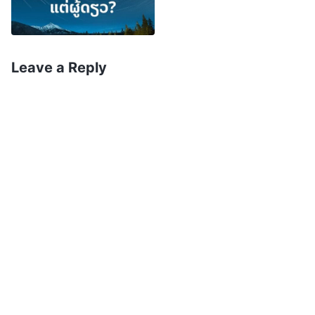
ລິບ? ຜູ້ໃດທີ່ໄດ້ເຫັນເຮົາກໍໄດ້ເຫັນພຣະບິດາ; ແລະ ເຈົ້າຈະ
ເວົ້າແນວໃດ, ຈົ່ງສະແດງພຣະບິດາຕໍ່ພວກຂ້ານ້ອຍບໍ? ເຈົ້າບໍ່
ເຊື່ອວ່າ ເຮົາຢູ່ໃນພຣະບິດາ ແລະ ພຣະບິດາກໍຢູ່ໃນເຮົາ ບໍ?
Leave a Reply
ພຣະທຳທີ່ເຮົາກ່າວກັບເຈົ້າ ເຮົາບໍ່ໄດ້ກ່າວກ່ຽວກັບເຮົາ: ແຕ່
ກ່ຽວກັບພຣະບິດາທີ່ສະຖິດຢູ່ໃນເຮົາ, ພຣະອົງກະທໍາການ
ເອງ
”
. ພຣະທຳຂອງອົງພຣະເຢຊູເຈົ້າມີ
(ໂຢຮັນ 14:9-10)
ຄວາມຊັດເຈນຫຼາຍ. ພຣະອົງ ແລະ ພຣະເຢໂຮວາເປັນ
ພຣະເຈົ້າອົງດຽວ ແລະ ພຣະວິນຍານຂອງພຣະອົງກໍເປັນ
ພຣະວິນຍານຂອງພຣະເຢໂຮວາ. ອົງພຣະເຢຊູເຈົ້າຄືການ
ປາກົດຕົວຂອງພຣະເຈົ້າເຢໂຮວາ, ພຣະເຈົ້າທີ່ແທ້ຈິງໜຶ່ງ
ດຽວ. ແລ້ວດ້ວຍເຫດນັ້ນ ການເຊື່ອໃນອົງພຣະເຢຊູເຈົ້າຈຶ່ງບໍ່
ແມ່ນການທໍລະຍົດພຣະເຈົ້າເຢໂຮວາ, ແຕ່ເປັນການອ່ອນ
ນ້ອມຕໍ່ພຣະເຢໂຮວາ. ມັນເປັນສິ່ງທີ່ສອດຄ່ອງກັບຄວາມ
ປະສົງຂອງພຣະເຈົ້າ. ຖ້າເຈົ້າຍຶດຕິດກັບນາມດຽວໃນຄວາມ