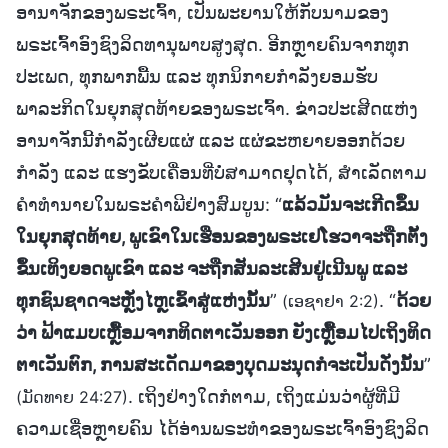
ອານາຈັກຂອງພຣະເຈົ້າ, ເປັນພະຍານໃຫ້ກັບນາມຂອງ
ພຣະເຈົ້າອົງຊົງລິດທານຸພາບສູງສຸດ. ອີກຫຼາຍຄົນຈາກທຸກ
ປະເພດ, ທຸກພາກພື້ນ ແລະ ທຸກນິກາຍກຳລັງຍອມຮັບ
ພາລະກິດໃນຍຸກສຸດທ້າຍຂອງພຣະເຈົ້າ. ຂ່າວປະເສີດແຫ່ງ
ອານາຈັກນີ້ກຳລັງເຜີຍແຜ່ ແລະ ແຜ່ຂະຫຍາຍອອກດ້ວຍ
ກຳລັງ ແລະ ແຮງຂັບເຄື່ອນທີ່ບໍ່ສາມາດຢຸດໄດ້, ສຳເລັດຕາມ
ຄຳທຳນາຍໃນພຣະຄຳພີຢ່າງສົມບູນ: “
ແລ້ວມັນຈະເກີດຂຶ້ນ
ໃນຍຸກສຸດທ້າຍ, ພູເຂົາໃນເຮືອນຂອງພຣະເຢໂຮວາຈະຖືກຕັ້ງ
ຂຶ້ນເທິງຍອດພູເຂົາ ແລະ ຈະຖືກສັນລະເສີນຢູ່ເນີນພູ ແລະ
ທຸກຊົນຊາດຈະຫຼັ່ງໄຫຼເຂົ້າສູ່ແຫ່ງນັ້ນ
”
. “
ດ້ວຍ
(ເອຊາຢາ 2:2)
ວ່າ ຟ້າແມບເຫຼື້ອມຈາກທິດຕາເວັນອອກ ຍັງເຫຼື້ອມໄປເຖິງທິດ
ຕາເວັນຕົກ, ການສະເດັດມາຂອງບຸດມະນຸດກໍຈະເປັນດັ່ງນັ້ນ
”
. ເຖິງຢ່າງໃດກໍຕາມ, ເຖິງແມ່ນວ່າຜູ້ທີ່ມີ
(ມັດທາຍ 24:27)
ຄວາມເຊື່ອຫຼາຍຄົນ ໄດ້ອ່ານພຣະທຳຂອງພຣະເຈົ້າອົງຊົງລິດ