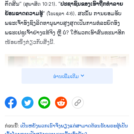
ຕັດສິນ”
. “
ປະຊາຊົນຂອງເຮົາຖືກທຳລາຍ
(ສຸພາສິດ 10:21)
ຍ້ອນຂາດຄວາມຮູ້
”
. ສະນັ້ນ ການຍອມຮັບ
(ໂຮເຊອາ 4:6)
ພຣະເຈົ້າອົງຊົງລິດທານຸພາບສູງສຸດເປັນການທໍລະຍົດອົງ
ພຣະເຢຊູເຈົ້າຢ່າງແທ້ຈິງ ຫຼື ບໍ່? ໃຫ້ພວກເຮົາສົນທະນາອີກ
ໜ້ອຍໜຶ່ງກ່ຽວກັບສິ່ງນີ້.
ອ່ານເພີ່ມເຕີມ
ກ່ອນນີ້:
ເປັນຫຍັງພວກເຮົາຈຶ່ງພຽງແຕ່ສາມາດຕ້ອນຮັບພຣະຜູ້ເປັນ
ເຈົ້າໂດຍການຟັງສຽງຂອງພຣະເຈົ້າເທົ່ານັ້ນ?