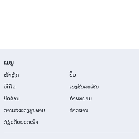
ເຊື່ອຂອງເຈົ້າ ແລະ ພຣະທຳຕາມຕົວອັກສອນໃນພຣະຄຳພີ
ໄບເບິນ ໂດຍບໍ່ເຂົ້າໃຈພຣະວິນຍານ ແລະ ພາລະກິດຂອງ
ພຣະອົງ, ເຈົ້າກໍມີແນວໂນ້ມທີ່ຈະຫຼົງທາງ ແລະ ຕໍ່ຕ້ານ
ພຣະເຈົ້າ. ຫຼັງຈາກນັ້ນ ເຈົ້າກໍມີແນວໂນ້ມທີ່ຈະທໍລະຍົດ
ພຣະເຈົ້າ ເຊິ່ງມີຜົນຕາມມາທີ່ບໍ່ສາມາດຄາດຄິດໄດ້. ເມື່ອ
ພຣະຜູ້ເປັນເຈົ້າປາກົດຕົວ ແລະ ເຮັດພາລະກິດ, ຜູ້ຄົນໃນ
ລັດທິຢູດາກໍໄດ້ປະຕິເສດພຣະອົງ. ນັ້ນບໍ່ແມ່ນການທໍລະຍົດ
​ເມ​ນູ
ພຣະເຈົ້າເຢໂຮວາບໍ? ແກ່ນແທ້ຂອງການກະທຳຂອງພວກເຂົາ
​ໜ້າຫຼັກ
ປຶ້ມ
ຄືການທໍລະຍົດ ເຊິ່ງເປັນເຫດຜົນທີ່ຄົນອິດສະຣາເອັນຖືກ
ວິ​ດີ​ໂອ
ເພງສັນລະເສີນ
ສາບແຊ່ງໂດຍພຣະເຈົ້າ. ນອກຈາກນັ້ນ, ເປັນເວລາດົນກ່ອນ
ບົດອ່ານ
ຄຳພະຍານ
ການປາກົດຕົວ ແລະ ພາລະກິດຂອງອົງພຣະເຢຊູເຈົ້າ, ມີຄຳ
ການສະແດງຮູບພາບ
ຂ່າວສານ
ນາຍໃນພຣະຄຳພີໄບເບິນກ່ຽວກັບພຣະອົງ ໂດຍເວົ້າວ່າ “
ເບິ່ງ
ແມະ, ຍິງສາວບໍລິສຸດຈະຢູ່ກັບເດັກນ້ອຍ ແລະ ຈະກຳເນີດລູກ
ກ່ຽວກັບພວກເຮົາ
ຊາຍ ແລະ ພວກເຂົາຈະເອີ້ນນາມຂອງພຣະອົງວ່າ ເອມານູ