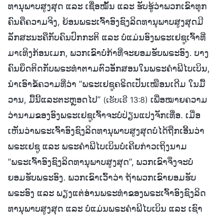
ທານຸພາບສູງສຸດ ແລະ ເຊື່ອໝັ້ນ ແລະ ຮັບຮູ້ວ່າພວກເຂົາທຸກ
ຄົນຄືຄວາມຈິງ, ຍ້ອນພຣະເຈົ້າອົງຊົງລິດທານຸພາບສູງສຸດມີ
ລັກສະນະຄືກັບຄົນປົກກະຕິ ແລະ ບໍ່ແມ່ນອົງພຣະເຢຊູເຈົ້າທີ່
ມາເທິງກ້ອນເມກ, ພວກເຂົາບໍ່ກ້າທີ່ຈະຍອມຮັບພຣະອົງ. ບາງ
ຄົນຍຶດຕິດກັບພຣະທຳຕາມຕົວອັກສອນໃນພຣະຄຳພີໄບເບິນ,
ນໍາເອົາຂໍ້ຄວາມທີ່ວ່າ “ພຣະເຢຊູຄຣິດເປັນເໝືອນເດີມ ໃນມື້
ວານ, ມື້ນີ້ແລະຕະຫຼອດໄປ”
ເພື່ອໝາຍຄວາມ
(ເຮັບເຣີ 13:8)
ວ່ານາມຂອງອົງພຣະເຢຊູເຈົ້າຈະບໍ່ປ່ຽນແປງຈັກເທື່ອ. ເມື່ອ
ເຫັນວ່າພຣະເຈົ້າອົງຊົງລິດທານຸພາບສູງສຸດບໍ່ໄດ້ຖືກເອີ້ນວ່າ
ພຣະເຢຊູ ແລະ ພຣະຄຳພີໄບເບິນບໍ່ເຄີຍກ່າວເຖິງນາມ
“ພຣະເຈົ້າອົງຊົງລິດທານຸພາບສູງສຸດ”, ພວກເຂົາຈຶ່ງຈະບໍ່
ຍອມຮັບພຣະອົງ. ພວກເຂົາເວົ້າວ່າ ຖ້າພວກເຂົາຍອມຮັບ
ພຣະອົງ ແລະ ພຽງແຕ່ອ່ານພຣະທຳຂອງພຣະເຈົ້າອົງຊົງລິດ
ທານຸພາບສູງສຸດ ແລະ ບໍ່ແມ່ນພຣະຄຳພີໄບເບິນ ແລະ ເຊົາ