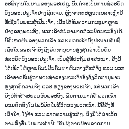
ອະທິຖານໃນນາມຂອງພຣະເຢຊູ, ນັ້ນກໍຈະເປັນການທໍລະຍົດ
ອົງພຣະເຢຊູເຈົ້າຢ່າງຊັດເຈນ. ຫຼັງຈາກຕະຫຼອດເວລາເຫຼົ່ານີ້
ທີ່ເຊື່ອໃນພຣະຜູ້ເປັນເຈົ້າ, ເມື່ອໄດ້ຮັບຄວາມກະລຸນາຫຼາຍ
ຢ່າງຂອງພຣະອົງ, ພວກເຂົາກໍບໍ່ສາມາດທໍລະຍົດພຣະອົງໄດ້.
ນີ້ຄືເຫດຜົນຂອງພວກເຂົາ ແລະ ພວກເຂົາຍັງປະນາມຄົນທີ່
ເຊື່ອໃນພຣະເຈົ້າອົງຊົງລິດທານຸພາບສູງສຸດວ່າເປັນຄົນ
ທໍລະຍົດອົງພຣະເຢຊູເຈົ້າ, ເປັນຜູ້ທີ່ປະຖິ້ມສາສະໜາ. ສິ່ງນີ້
ໄດ້ເຮັດໃຫ້ຫຼາຍຄົນບໍ່ສືບຄົ້ນຫາຫົນທາງທີ່ແທ້ຈິງ ແລະ ພວກ
ເຂົາອາດຮັບຮູ້ວ່າພຣະທຳຂອງພຣະເຈົ້າອົງຊົງລິດທານຸພາບ
ສູງສຸດຄືຄວາມຈິງ ແລະ ສຽງຂອງພຣະເຈົ້າ, ແຕ່ພວກເຂົາ
ຍັງບໍ່ກ້າທີ່ຈະຍອມຮັບພຣະອົງ. ຜົນຕາມມາກໍຄື ພວກເຂົາ
ຍອມຕົກລົງໃນໄພພິບັດໃນຊີວິດຂອງພວກເຂົາ. ນີ້ຄືສິ່ງທີ່
ເສົ້າໃຈ, ໂງ່ຈ້າ ແລະ ຂາດຄວາມຮູ້ແທ້ໆ. ສິ່ງນີ້ໄດ້ສຳເລັດ
ຕາມສິ່ງອື່ນໃນພຣະຄຳພີ: “ຄົນໂງ່ຕາຍຍ້ອນຂາດການ