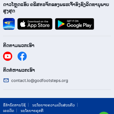
ເອວ
”
. ແຕ່ເມື່ອພຣະອົງມາເຖິງ, ພຣະອົງກໍບໍ່
(ມັດທາຍ 1:23)
ດາວໂຫຼດແອັບ ຄຣິສຕະຈັກຂອງພຣະເຈົ້າອົງຊົງລິດທານຸພາບ
ຖືກເອີ້ນວ່າເອັມມານູເອັນ, ພຣະອົງຖືກເອີ້ນວ່າພຣະເຢຊູ.
ສູງສຸດ
ພວກຟາຣີຊາຍໃນລັດທິຢູດາຍຶດຕິດກັບຂໍ້ພຣະຄຳຕາມຕົວ
ອັກສອນຢ່າງໜັກແໜ້ນ ແລະ ເພາະນາມໃໝ່ຂອງພຣະເຈົ້າ
ບໍ່ສອດຄ່ອງກັນ, ພວກເຂົາຈຶ່ງເຮັດສຸດຄວາມພະຍາຍາມຂອງ
ພວກເຂົາເພື່ອປະຕິເສດ ແລະ ປະນາມພຣະຜູ້ເປັນເຈົ້າ. ບໍ່ວ່າ
ຕິດຕາມພວກເຮົາ
ຄຳສັ່ງສອນຂອງອົງພຣະເຢຊູເຈົ້າຈະມີສິດອຳນາດ ແລະ ລິດ
ອຳນາດຫຼາຍສໍ່າໃດກໍຕາມ, ພວກເຂົາປະຕິເສດທີ່ຈະຍອມ
ຮັບຄໍາສອນເຫຼົ່ານັ້ນ ແລະ ໃນທີ່ສຸດກໍຄຶງພຣະອົງເທິງໄມ້
​ຕິດ​ຕໍ່​ຫາ​ພວກ​ເຮົາ
ກາງແຂນ, ເຮັດຜິດບາບຢ່າງຮ້າຍແຮງ, ຖືກພຣະເຈົ້າ
contact.lo@godfootsteps.org
ສາບແຊ່ງ ແລະ ລົງໂທດ. ນີ້ຄືບົດຮຽນທີ່ເຮັດໃຫ້ຄິດແທ້ໆ!
ສະນັ້ນ ເມື່ອກ່ຽວຂ້ອງກັບການຕ້ອນຮັບພຣະຜູ້ເປັນເຈົ້າ,
ພວກເຮົາຄວນຍຶດຕິດກັບຂໍ້ພຣະຄຳຕາມຕົວອັກສອນຢ່າງ
ຂໍ້ກຳນົດການໃຊ້
ນະໂຍບາຍຄວາມເປັນສ່ວນຕົວ
ໜັກແໜ້ນ ແລະ ພຽງແຕ່ນາມຂອງພຣະເຢຊູບໍ? ການເຮັດ
ເຄຣດິດ
ນະໂຍບາຍຄຸກກີ