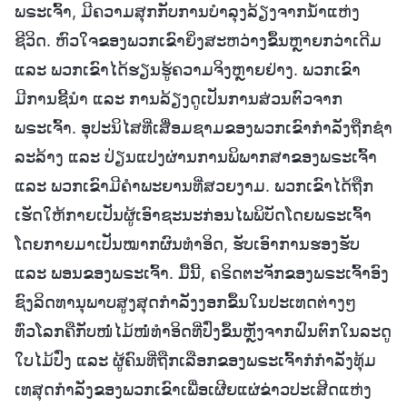
ພຣະເຈົ້າ, ມີຄວາມສຸກກັບການບຳລຸງລ້ຽງຈາກນໍ້າແຫ່ງ
ຊີວິດ. ຫົວໃຈຂອງພວກເຂົາຍິ່ງສະຫວ່າງຂຶ້ນຫຼາຍກວ່າເດີມ
ແລະ ພວກເຂົາໄດ້ຮຽນຮູ້ຄວາມຈິງຫຼາຍຢ່າງ. ພວກເຂົາ
ມີການຊີ້ນໍາ ແລະ ການລ້ຽງດູເປັນການສ່ວນຕົວຈາກ
ພຣະເຈົ້າ. ອຸປະນິໄສທີ່ເສື່ອມຊາມຂອງພວກເຂົາກຳລັງຖືກຊໍາ
ລະລ້າງ ແລະ ປ່ຽນແປງຜ່ານການພິພາກສາຂອງພຣະເຈົ້າ
ແລະ ພວກເຂົາມີຄຳພະຍານທີ່ສວຍງາມ. ພວກເຂົາໄດ້ຖືກ
ເຮັດໃຫ້ກາຍເປັນຜູ້ເອົາຊະນະກ່ອນໄພພິບັດໂດຍພຣະເຈົ້າ
ໂດຍກາຍມາເປັນໝາກຜົນທຳອິດ, ຮັບເອົາການຮອງຮັບ
ແລະ ພອນຂອງພຣະເຈົ້າ. ມື້ນີ້, ຄຣິດຕະຈັກຂອງພຣະເຈົ້າອົງ
ຊົງລິດທານຸພາບສູງສຸດກຳລັງງອກຂຶ້ນໃນປະເທດຕ່າງໆ
ທົ່ວໂລກຄືກັບໜໍ່ໄມ້ໜໍ່ທຳອິດທີ່ປົ່ງຂຶ້ນຫຼັງຈາກຝົນຕົກໃນລະດູ
ໃບໄມ້ປົ່ງ ແລະ ຜູ້ຄົນທີ່ຖືກເລືອກຂອງພຣະເຈົ້າກໍກຳລັງທຸ້ມ
ເທສຸດກຳລັງຂອງພວກເຂົາເພື່ອເຜີຍແຜ່ຂ່າວປະເສີດແຫ່ງ